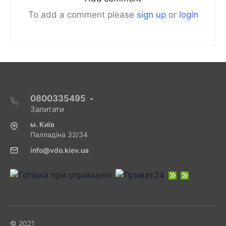
To add a comment please
sign up
or
login
0800335495
Запитати
м. Київ
Палладіна 32/34
info@vdo.kiev.ua
© 2021