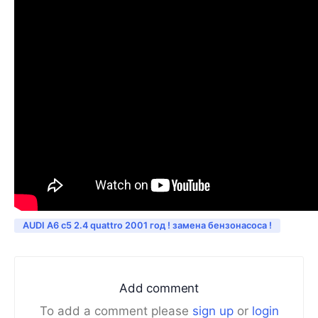
AUDI A6 c5 2.4 quattro 2001 год ! замена бензонасоса !
Add comment
To add a comment please
sign up
or
login