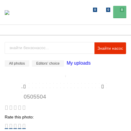
0
0
0
Знайти насос
My uploads
All photos
Editors’ choice
0505504
Rate this photo: