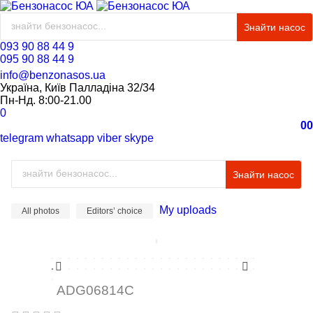
Знайти насос
093 90 88 44 9
095 90 88 44 9
info@benzonasos.ua
Україна, Київ Палладіна 32/34
Пн-Нд. 8:00-21.00
0
0
0
telegram
whatsapp
viber
skype
Знайти насос
My uploads
All photos
Editors’ choice
ADG06814C