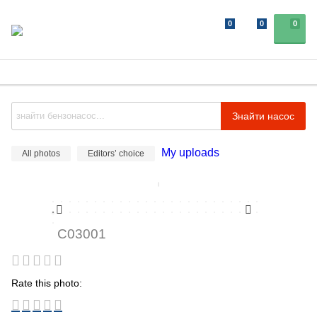
0
0
0
Знайти насос
My uploads
All photos
Editors’ choice
C03001
Rate this photo: