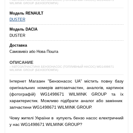
WILMINK GROUP (БЕНЗОПОМПА)
Модель RENAULT
DUSTER
Модель DACIA
DUSTER
Доставка
Самовивіз або Нова Пошта
ОПИСАНИЕ
✅АВТОЗАПЧАСТИНА БЕНЗОНАСОС (ТОПЛИВНЫЙ НАСОС) WG1498671
WILMINK GROUP (БЕНЗОПОМПА)
Інтернет
Магазин
"
Бензонасос
UA
"
містить
повну
базу
оригінальних
номерів автозапчастин
,
аналогів
,
картинок
(
фотографій
)
WG1498671 WILMINK GROUP та їх
характеристик.
Можливо
підібрати
аналог
або
замінник
запчастини WG1498671 WILMINK GROUP.
Чому
жителі
України
в
купують
бензо насос
електричний
у
нас
WG1498671 WILMINK GROUP?