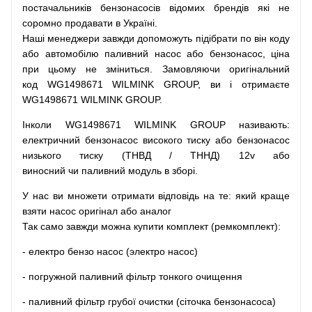
постачальників
бензонасосів відомих брендів
які
не
соромно
продавати
в
Україні.
Наші
менеджери
завжди
допоможуть
підібрати
по
він коду
або
автомобілю
паливний
насос
або
бензонасос
,
ціна
при
цьому
не зміниться
.
Замовляючи
оригінальний
код
WG1498671 WILMINK GROUP, ви і отримаєте
WG1498671 WILMINK GROUP.
Інколи WG1498671 WILMINK GROUP
називають
:
електричний
бензонасос
високого
тиску
або
бензонасос
низького
тиску
(
ТНВД
/
ТННД
)
12v
або
виносний
чи
паливний
модуль
в
зборі
.
У
нас
ви
множети
отримати
відповідь
на
те
: який
краще
взяти
насос
оригінал
або
аналог
Так
само
завжди
можна
купити
комплект
(
ремкомплект
)
:
-
електро
бензо
насос (электро насос)
-
погружной
паливний
фільтр
тонкого очищення
-
паливний
фільтр
грубої
очистки
(
сіточка
бензонасоса
)