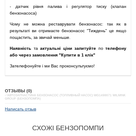
-
датчик
рівня
палива
і
регулятор
тиску
(
клапан
бензонасоса
)
Чому
не можна
реставрувати
бензонасос
:
так
як
в
результаті
ви
отримаєте
бензонасос
"
Тиждень" це якщо
пощастить, за звичай меньше.
Наявність
та
актуальні ціни запитуйте
по
телефону
або через замовлення "Купити в 1 клік"
Зателефонуйте
і
ми
Вас
проконсультуємо
!
ОТЗЫВЫ (0)
✅АВТОЗАПЧАСТИНА БЕНЗОНАСОС (ТОПЛИВНЫЙ НАСОС) WG1498671 WILMINK
GROUP (БЕНЗОПОМПА)
Написать отзыв
СХОЖІ БЕНЗОПОМПИ