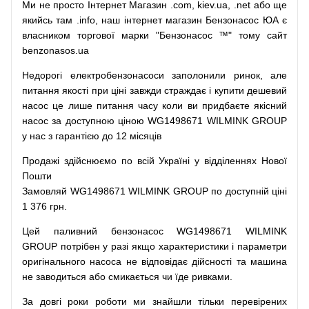
Ми
не просто
Інтернет
Магазин
.com
,
kiev.ua
,
.net
або
ще
якийсь
там
.info
,
наш
інтернет
магазин
Бензонасос
ЮА
є
власником
торгової
марки
"
Бензонасос
™
"
тому
сайт
benzonasos.ua
Недорогі
електробензонасоси
заполонили
ринок
,
але
питання
якості
при
ціні
завжди
страждає
і
купити
дешевий
насос
це
лише
питання
часу
коли
ви
придбаєте
якісний
насос
за доступною
ціною
WG1498671 WILMINK GROUP
у нас з гарантією до 12 місяців
Продажі
здійснюємо
по
всій
Україні
у відділеннях
Нової
Пошти
Замовляй
WG1498671 WILMINK GROUP по доступній ціні
1 376 грн.
Цей
паливний
бензонасос
WG1498671 WILMINK
GROUP
потрібен
у разі
якщо
характеристики
і
параметри
оригінального
насоса не
відповідає дійсності та
машина
не заводиться
або
смикається чи
їде
ривками
.
За
довгі
роки
роботи
ми
знайшли
тільки
перевірених