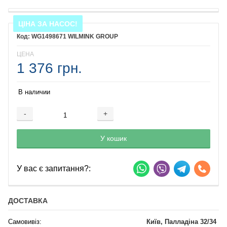
ЦІНА ЗА НАСОС!
WG1498671 WILMINK GROUP
ЦЕНА
1 376 грн.
В наличии
-
+
Добавляется...
Добавлен
У кошик
У вас є запитання?:
ДОСТАВКА
Самовивіз:
Київ, Палладіна 32/34