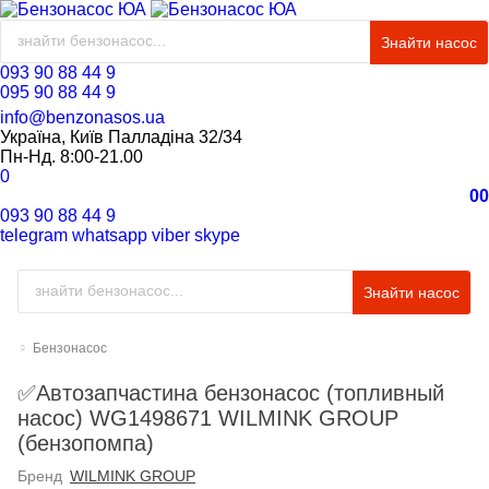
Знайти насос
093 90 88 44 9
095 90 88 44 9
info@benzonasos.ua
Україна, Київ Палладіна 32/34
Пн-Нд. 8:00-21.00
0
0
0
093 90 88 44 9
telegram
whatsapp
viber
skype
Знайти насос
Бензонасос
✅Автозапчастина бензонасос (топливный
насос) WG1498671 WILMINK GROUP
(бензопомпа)
Бренд
WILMINK GROUP