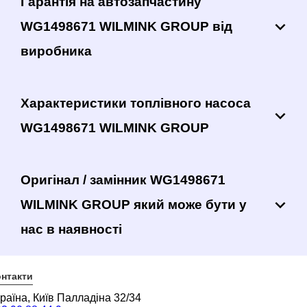
Гарантія на автозапчастину
WG1498671 WILMINK GROUP від
виробника
Характеристики топлівного насоса
WG1498671 WILMINK GROUP
Оригінал / замінник WG1498671
WILMINK GROUP який може бути у
нас в наявності
нтакти
раїна, Київ Палладіна 32/34