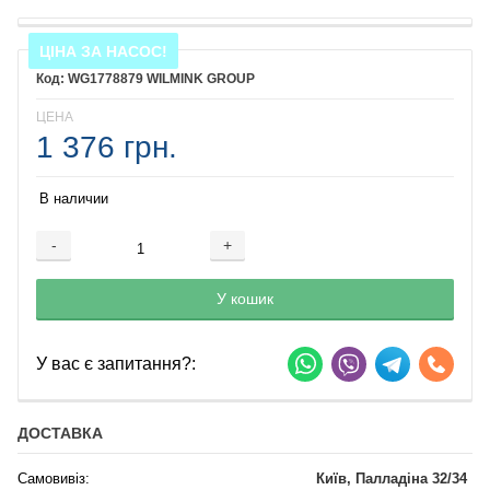
ЦІНА ЗА НАСОС!
WG1778879 WILMINK GROUP
ЦЕНА
1 376 грн.
В наличии
-
+
Добавляется...
Добавлен
У кошик
У вас є запитання?:
ДОСТАВКА
Самовивіз:
Київ, Палладіна 32/34