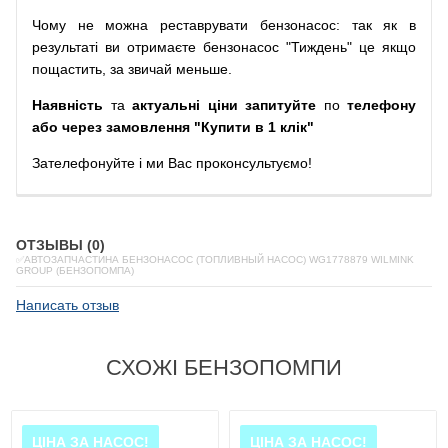
Чому
не можна
реставрувати
бензонасос
:
так
як
в
результаті
ви
отримаєте
бензонасос
"
Тиждень" це якщо
пощастить, за звичай меньше.
Наявність
та
актуальні ціни запитуйте
по
телефону
або через замовлення "Купити в 1 клік"
Зателефонуйте
і
ми
Вас
проконсультуємо
!
ОТЗЫВЫ (0)
✅АВТОЗАПЧАСТИНА БЕНЗОНАСОС (ТОПЛИВНЫЙ НАСОС) WG1778879 WILMINK
GROUP (БЕНЗОПОМПА)
Написать отзыв
СХОЖІ БЕНЗОПОМПИ
ЦІНА ЗА НАСОС!
ЦІНА ЗА НАСОС!