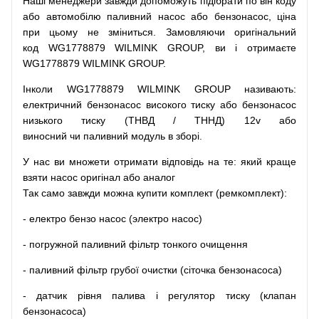
Наші
менеджери
завжди
допоможуть
підібрати
по
він коду
або
автомобілю
паливний
насос
або
бензонасос
,
ціна
при
цьому
не зміниться
.
Замовляючи
оригінальний
код
WG1778879 WILMINK GROUP, ви і отримаєте
WG1778879 WILMINK GROUP.
Інколи WG1778879 WILMINK GROUP
називають
:
електричний
бензонасос
високого
тиску
або
бензонасос
низького
тиску
(
ТНВД
/
ТННД
)
12v
або
виносний
чи
паливний
модуль
в
зборі
.
У
нас
ви
множети
отримати
відповідь
на
те
: який
краще
взяти
насос
оригінал
або
аналог
Так
само
завжди
можна
купити
комплект
(
ремкомплект
)
:
-
електро
бензо
насос (электро насос)
-
погружной
паливний
фільтр
тонкого очищення
-
паливний
фільтр
грубої
очистки
(
сіточка
бензонасоса
)
-
датчик
рівня
палива
і
регулятор
тиску
(
клапан
бензонасоса
)