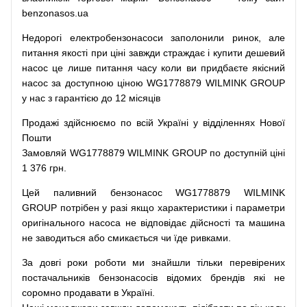
benzonasos.ua
Недорогі
електробензонасоси
заполонили
ринок
,
але
питання
якості
при
ціні
завжди
страждає
і
купити
дешевий
насос
це
лише
питання
часу
коли
ви
придбаєте
якісний
насос
за доступною
ціною
WG1778879 WILMINK GROUP
у нас з гарантією до 12 місяців
Продажі
здійснюємо
по
всій
Україні
у відділеннях
Нової
Пошти
Замовляй
WG1778879 WILMINK GROUP по доступній ціні
1 376 грн.
Цей
паливний
бензонасос
WG1778879 WILMINK
GROUP
потрібен
у разі
якщо
характеристики
і
параметри
оригінального
насоса не
відповідає дійсності та
машина
не заводиться
або
смикається чи
їде
ривками
.
За
довгі
роки
роботи
ми
знайшли
тільки
перевірених
постачальників
бензонасосів відомих брендів
які
не
соромно
продавати
в
Україні.