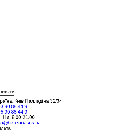
нтакти
раїна, Київ Палладіна 32/34
3 90 88 44 9
5 90 88 44 9
-Нд. 8:00-21.00
nfo@benzonasos.ua
плата