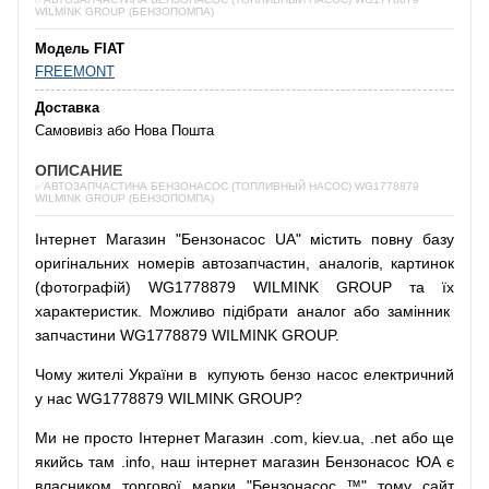
WILMINK GROUP (БЕНЗОПОМПА)
Модель FIAT
FREEMONT
Доставка
Самовивіз або Нова Пошта
ОПИСАНИЕ
✅АВТОЗАПЧАСТИНА БЕНЗОНАСОС (ТОПЛИВНЫЙ НАСОС) WG1778879
WILMINK GROUP (БЕНЗОПОМПА)
Інтернет
Магазин
"
Бензонасос
UA
"
містить
повну
базу
оригінальних
номерів автозапчастин
,
аналогів
,
картинок
(
фотографій
)
WG1778879 WILMINK GROUP та їх
характеристик.
Можливо
підібрати
аналог
або
замінник
запчастини WG1778879 WILMINK GROUP.
Чому
жителі
України
в
купують
бензо насос
електричний
у
нас
WG1778879 WILMINK GROUP?
Ми
не просто
Інтернет
Магазин
.com
,
kiev.ua
,
.net
або
ще
якийсь
там
.info
,
наш
інтернет
магазин
Бензонасос
ЮА
є
власником
торгової
марки
"
Бензонасос
™
"
тому
сайт