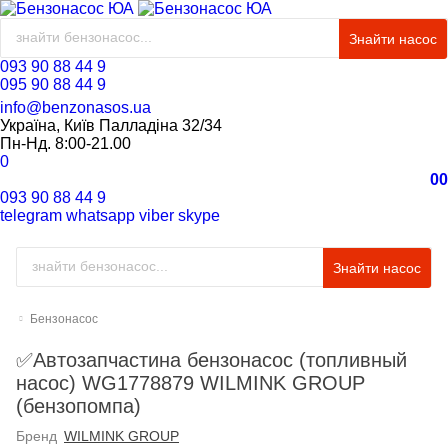
Знайти насос
093 90 88 44 9
095 90 88 44 9
info@benzonasos.ua
Україна, Київ Палладіна 32/34
Пн-Нд. 8:00-21.00
0
0
0
093 90 88 44 9
telegram
whatsapp
viber
skype
Знайти насос
Бензонасос
✅Автозапчастина бензонасос (топливный
насос) WG1778879 WILMINK GROUP
(бензопомпа)
Бренд
WILMINK GROUP