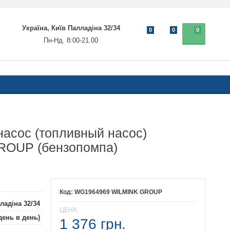
Україна, Київ Палладіна 32/34
0
0
0
Пн-Нд. 8:00-21.00
асос (топливный насос)
OUP (бензопомпа)
WG1964969 WILMINK GROUP
ладіна 32/34
ЦЕНА
день в день)
1 376 грн.