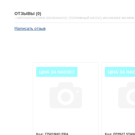
ОТЗЫВЫ (0)
✅АВТОЗАПЧАСТИНА БЕНЗОНАСОС (ТОПЛИВНЫЙ НАСОС) WG1964969 WILMINK
Написать отзыв
ОС!
ЦІНА ЗА НАСОС!
ЦІНА ЗА НА
RBURG
775019HQ ERA
EFP627 STA