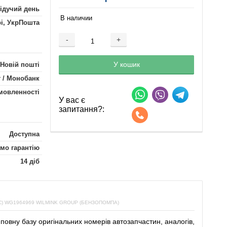
лідучий день
В наличии
рі, УкрПошта
-
+
Добавляется...
Добавлен
У кошик
 Новій пошті
 / Монобанк
мовленності
У вас є
запитання?:
Доступна
мо гарантію
14 діб
 WG1964969 WILMINK GROUP (БЕНЗОПОМПА)
повну
базу
оригінальних
номерів автозапчастин
,
аналогів
,