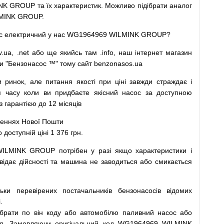
K GROUP та їх характеристик.
Можливо
підібрати
аналог
MINK GROUP.
с
електричний
у
нас
WG1964969 WILMINK GROUP?
v.ua
,
.net
або
ще
якийсь
там
.info
,
наш
інтернет
магазин
и
"
Бензонасос
™
"
тому
сайт
benzonasos.ua
и
ринок
,
але
питання
якості
при
ціні
завжди
страждає
і
я
часу
коли
ви
придбаєте
якісний
насос
за доступною
арантією до 12 місяців
леннях
Нової
Пошти
ступній ціні 1 376 грн.
WILMINK GROUP
потрібен
у разі
якщо
характеристики
і
відає дійсності та
машина
не заводиться
або
смикається
льки
перевірених
постачальників
бензонасосів відомих
.
ібрати
по
він коду
або
автомобілю
паливний
насос
або
я
.
Замовляючи
оригінальний
код
WG1964969 WILMINK