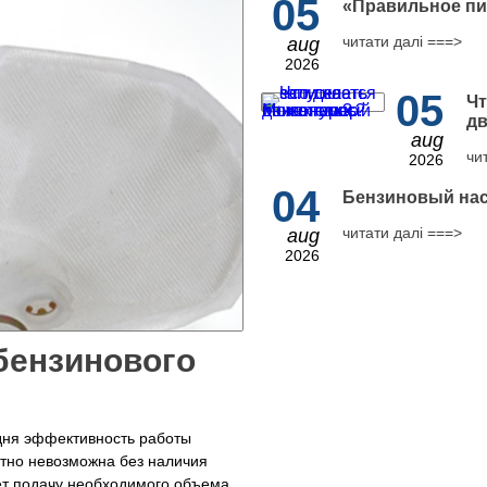
05
​«Правильное пи
читати далі ===>
aug
2026
05
Чт
дв
aug
чи
2026
04
Бензиновый нас
читати далі ===>
aug
2026
бензинового
дня эффективность работы
тно невозможна без наличия
т подачу необходимого объема...