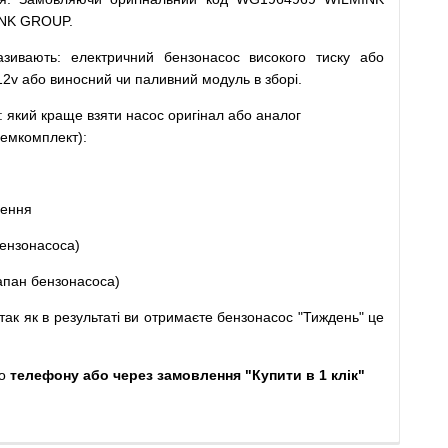
INK GROUP.
азивають
:
електричний
бензонасос
високого
тиску
або
12v
або
виносний
чи
паливний
модуль
в
зборі
.
: який
краще
взяти
насос
оригінал
або
аналог
емкомплект
)
:
щення
ензонасоса
)
апан
бензонасоса
)
так
як
в
результаті
ви
отримаєте
бензонасос
"
Тиждень" це
о
телефону або через замовлення "Купити в 1 клік"