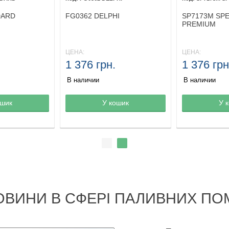
DARD
FG0362 DELPHI
SP7173M SP
PREMIUM
ЦЕНА:
ЦЕНА:
1 376 грн.
1 376 грн
В наличии
В наличии
ине
ошик
Товар в корзине
У кошик
Товар в кор
У 
ОВИНИ В СФЕРІ ПАЛИВНИХ ПО