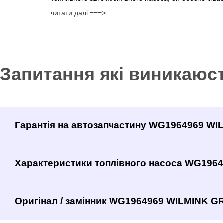
читати далі ===>
Запитання які виникаюс
Гарантія на автозапчастину WG1964969 W
Характеристики топлівного насоса WG196
Оригінал / замінник WG1964969 WILMINK GR