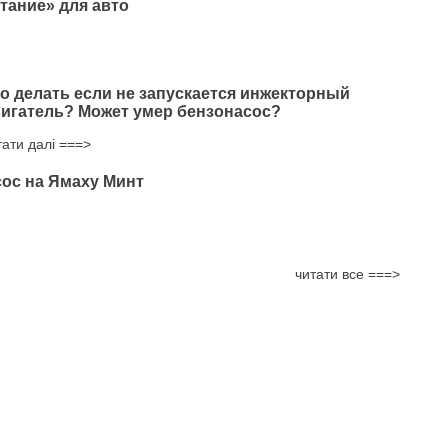
тание» для авто
о делать если не запускается инжекторный
игатель? Может умер бензонасос?
тати далі ===>
ос на Ямаху Минт
читати все ===>