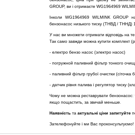
GROUP, ви і отримаєте WG1964969 WILM
Інколи WG1964969 WILMINK GROUP
н
бензонасос
низького
тиску
(
ТНВД
/
ТННД
)
У
нас
ви
множети
отримати
відповідь
на
те
Так
само
завжди
можна
купити
комплект
(
р
-
електро
бензо
насос (электро насос)
-
погружной
паливний
фільтр
тонкого очи
-
паливний
фільтр
грубої
очистки
(
сіточка
б
-
датчик
рівня
палива
і
регулятор
тиску
(
кл
Чому
не можна
реставрувати
бензонасос
:
якщо пощастить, за звичай меньше.
Наявність
та
актуальні ціни запитуйте
п
Зателефонуйте
і
ми
Вас
проконсультуємо
!