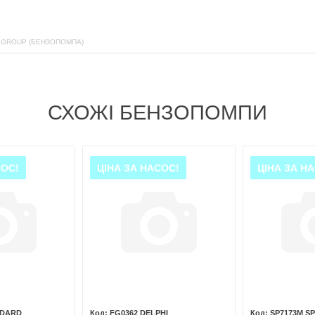
 GROUP (БЕНЗОПОМПА)
СХОЖІ БЕНЗОПОМПИ
СОС!
ЦІНА ЗА НАСОС!
ЦІНА ЗА Н
NDARD
FG0362 DELPHI
SP7173M S