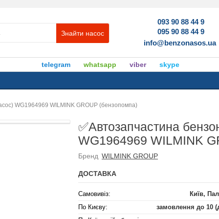
093 90 88 44 9
095 90 88 44 9
Знайти насос
info@benzonasos.ua
telegram
whatsapp
viber
skype
насос) WG1964969 WILMINK GROUP (бензопомпа)
✅Автозапчастина бензон
WG1964969 WILMINK GR
Бренд
WILMINK GROUP
ДОСТАВКА
Самовивіз:
Київ, Пал
По Києву:
замовлення до 10 (