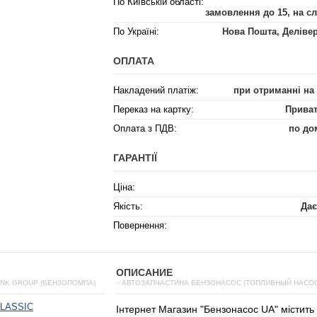
По Київській області:
замовлення до 15, на с
По Україні:
Нова Пошта, Деліве
ОПЛАТА
Накладений платіж:
при отриманні на
Переказ на картку:
Приват
Оплата з ПДВ:
по до
ГАРАНТІЇ
Ціна:
Якість:
Дає
Повернення:
ОПИСАНИЕ
INK GROUP (БЕНЗОПОМПА)
✅АВТОЗАПЧАСТИНА БЕНЗОНАСОС (ТОПЛИВНЫЙ НАСОС)
LASSIC
Інтернет
Магазин
"
Бензонасос
UA
"
містить