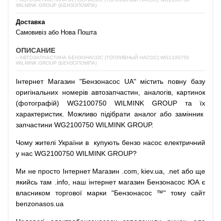
WILMINK GROUP (БЕНЗОПОМПА)
Доставка
Самовивіз або Нова Пошта
ОПИСАНИЕ
✅АВТОЗАПЧАСТИНА БЕНЗОНАСОС (ТОПЛИВНЫЙ НАСОС) WG2100750
WILMINK GROUP (БЕНЗОПОМПА)
Інтернет
Магазин
"
Бензонасос
UA
"
містить
повну
базу
оригінальних
номерів автозапчастин
,
аналогів
,
картинок
(
фотографій
)
WG2100750 WILMINK GROUP та їх
характеристик.
Можливо
підібрати
аналог
або
замінник
запчастини WG2100750 WILMINK GROUP.
Чому
жителі
України
в
купують
бензо насос
електричний
у
нас
WG2100750 WILMINK GROUP?
Ми
не просто
Інтернет
Магазин
.com
,
kiev.ua
,
.net
або
ще
якийсь
там
.info
,
наш
інтернет
магазин
Бензонасос
ЮА
є
власником
торгової
марки
"
Бензонасос
™
"
тому
сайт
benzonasos.ua