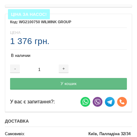
ЦІНА ЗА НАСОС!
WG2100750 WILMINK GROUP
ЦЕНА
1 376 грн.
В наличии
-
+
Добавляется...
Добавлен
У кошик
У вас є запитання?:
ДОСТАВКА
Самовивіз:
Київ, Палладіна 32/34