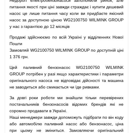
Недорогі
електробензонасоси
заполонили
ринок
,
але
питання
якості
при
ціні
завжди
страждає
і
купити
дешевий
насос
це
лише
питання
часу
коли
ви
придбаєте
якісний
насос
за доступною
ціною
WG2100750 WILMINK GROUP
у нас з гарантією до 12 місяців
Продажі
здійснюємо
по
всій
Україні
у відділеннях
Нової
Пошти
Замовляй
WG2100750 WILMINK GROUP по доступній ціні
1 376 грн.
Цей
паливний
бензонасос
WG2100750 WILMINK
GROUP
потрібен
у разі
якщо
характеристики
і
параметри
оригінального
насоса не
відповідає дійсності та
машина
не заводиться
або
смикається чи
їде
ривками
.
За
довгі
роки
роботи
ми
знайшли
тільки
перевірених
постачальників
бензонасосів відомих брендів
які
не
соромно
продавати
в
Україні.
Наші
менеджери
завжди
допоможуть
підібрати
по
він коду
або
автомобілю
паливний
насос
або
бензонасос
,
ціна
при
цьому
не зміниться
.
Замовляючи
оригінальний