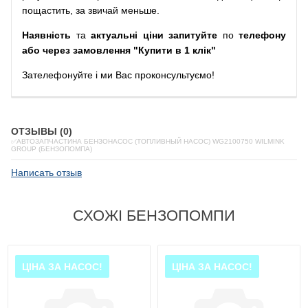
пощастить, за звичай меньше.
Наявність
та
актуальні ціни запитуйте
по
телефону
або через замовлення "Купити в 1 клік"
Зателефонуйте
і
ми
Вас
проконсультуємо
!
ОТЗЫВЫ (0)
✅АВТОЗАПЧАСТИНА БЕНЗОНАСОС (ТОПЛИВНЫЙ НАСОС) WG2100750 WILMINK
GROUP (БЕНЗОПОМПА)
Написать отзыв
СХОЖІ БЕНЗОПОМПИ
ЦІНА ЗА НАСОС!
ЦІНА ЗА НАСОС!