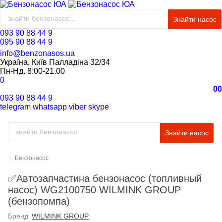
Знайти насос
093 90 88 44 9
095 90 88 44 9
info@benzonasos.ua
Україна, Київ Палладіна 32/34
Пн-Нд. 8:00-21.00
0
0
0
093 90 88 44 9
telegram
whatsapp
viber
skype
Знайти насос
Бензонасос
✅Автозапчастина бензонасос (топливный
насос) WG2100750 WILMINK GROUP
(бензопомпа)
Бренд
WILMINK GROUP