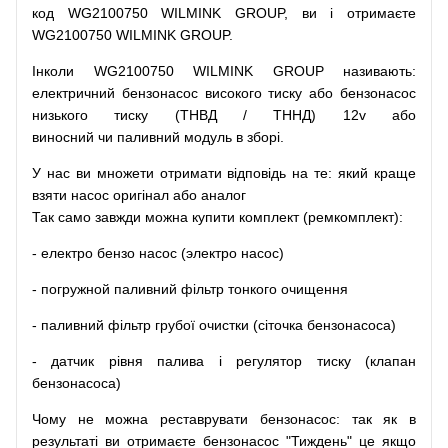
код
WG2100750 WILMINK GROUP, ви і отримаєте
WG2100750 WILMINK GROUP.
Інколи WG2100750 WILMINK GROUP
називають
:
електричний
бензонасос
високого
тиску
або
бензонасос
низького
тиску
(
ТНВД
/
ТННД
)
12v
або
виносний
чи
паливний
модуль
в
зборі
.
У
нас
ви
множети
отримати
відповідь
на
те
: який
краще
взяти
насос
оригінал
або
аналог
Так
само
завжди
можна
купити
комплект
(
ремкомплект
)
:
-
електро
бензо
насос (электро насос)
-
погружной
паливний
фільтр
тонкого очищення
-
паливний
фільтр
грубої
очистки
(
сіточка
бензонасоса
)
-
датчик
рівня
палива
і
регулятор
тиску
(
клапан
бензонасоса
)
Чому
не можна
реставрувати
бензонасос
:
так
як
в
результаті
ви
отримаєте
бензонасос
"
Тиждень" це якщо