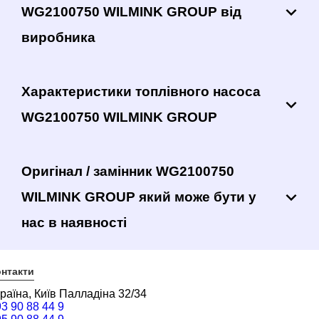
WG2100750 WILMINK GROUP від
виробника
Характеристики топлівного насоса
WG2100750 WILMINK GROUP
Оригінал / замінник WG2100750
WILMINK GROUP який може бути у
нас в наявності
нтакти
раїна, Київ Палладіна 32/34
3 90 88 44 9