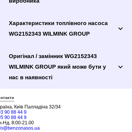
виробника
Характеристики топлівного насоса
WG2152343 WILMINK GROUP
Оригінал / замінник WG2152343
WILMINK GROUP який може бути у
нас в наявності
нтакти
раїна, Київ Палладіна 32/34
3 90 88 44 9
5 90 88 44 9
-Нд. 8:00-21.00
nfo@benzonasos.ua