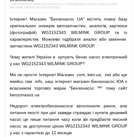
✅АВТОЗАПЧАСТИНА БЕНЗОНАСОС (ТОПЛИВНЫЙ НАСОС) WG2152343
WILMINK GROUP (БЕНЗОПОМПА)
Інтернет
Магазин
"
Бензонасос
UA
"
містить
повну
базу
оригінальних
номерів автозапчастин
,
аналогів
,
картинок
(
фотографій
)
WG2152343 WILMINK GROUP та їх
характеристик.
Можливо
підібрати
аналог
або
замінник
запчастини WG2152343 WILMINK GROUP.
Чому
жителі
України
в
купують
бензо насос
електричний
у
нас
WG2152343 WILMINK GROUP?
Ми
не просто
Інтернет
Магазин
.com
,
kiev.ua
,
.net
або
ще
якийсь
там
.info
,
наш
інтернет
магазин
Бензонасос
ЮА
є
власником
торгової
марки
"
Бензонасос
™
"
тому
сайт
benzonasos.ua
Недорогі
електробензонасоси
заполонили
ринок
,
але
питання
якості
при
ціні
завжди
страждає
і
купити
дешевий
насос
це
лише
питання
часу
коли
ви
придбаєте
якісний
насос
за доступною
ціною
WG2152343 WILMINK GROUP
у нас з гарантією до 12 місяців