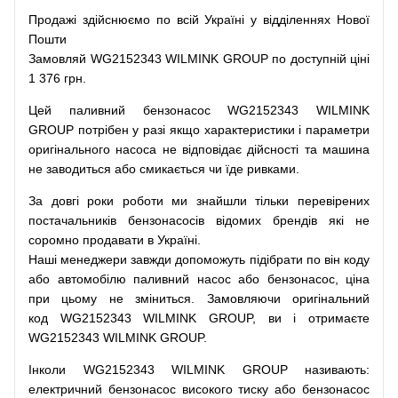
Продажі
здійснюємо
по
всій
Україні
у відділеннях
Нової
Пошти
Замовляй
WG2152343 WILMINK GROUP по доступній ціні
1 376 грн.
Цей
паливний
бензонасос
WG2152343 WILMINK
GROUP
потрібен
у разі
якщо
характеристики
і
параметри
оригінального
насоса не
відповідає дійсності та
машина
не заводиться
або
смикається чи
їде
ривками
.
За
довгі
роки
роботи
ми
знайшли
тільки
перевірених
постачальників
бензонасосів відомих брендів
які
не
соромно
продавати
в
Україні.
Наші
менеджери
завжди
допоможуть
підібрати
по
він коду
або
автомобілю
паливний
насос
або
бензонасос
,
ціна
при
цьому
не зміниться
.
Замовляючи
оригінальний
код
WG2152343 WILMINK GROUP, ви і отримаєте
WG2152343 WILMINK GROUP.
Інколи WG2152343 WILMINK GROUP
називають
:
електричний
бензонасос
високого
тиску
або
бензонасос