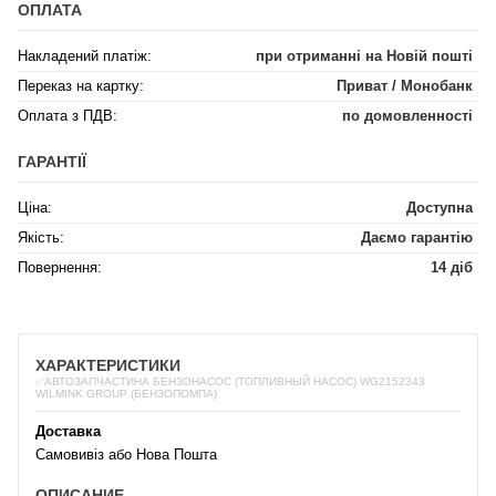
ОПЛАТА
Накладений платіж:
при отриманні на Новій пошті
Переказ на картку:
Приват / Монобанк
Оплата з ПДВ:
по домовленності
ГАРАНТІЇ
Ціна:
Доступна
Якість:
Даємо гарантію
Повернення:
14 діб
ХАРАКТЕРИСТИКИ
✅АВТОЗАПЧАСТИНА БЕНЗОНАСОС (ТОПЛИВНЫЙ НАСОС) WG2152343
WILMINK GROUP (БЕНЗОПОМПА)
Доставка
Самовивіз або Нова Пошта
ОПИСАНИЕ