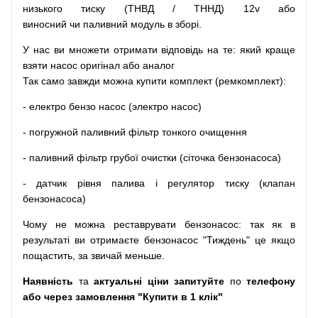
низького
тиску
(
ТНВД
/
ТННД
)
12v
або
виносний
чи
паливний
модуль
в
зборі
.
У
нас
ви
множети
отримати
відповідь
на
те
: який
краще
взяти
насос
оригінал
або
аналог
Так
само
завжди
можна
купити
комплект
(
ремкомплект
)
:
-
електро
бензо
насос (электро насос)
-
погружной
паливний
фільтр
тонкого очищення
-
паливний
фільтр
грубої
очистки
(
сіточка
бензонасоса
)
-
датчик
рівня
палива
і
регулятор
тиску
(
клапан
бензонасоса
)
Чому
не можна
реставрувати
бензонасос
:
так
як
в
результаті
ви
отримаєте
бензонасос
"
Тиждень" це якщо
пощастить, за звичай меньше.
Наявність
та
актуальні ціни запитуйте
по
телефону
або через замовлення "Купити в 1 клік"