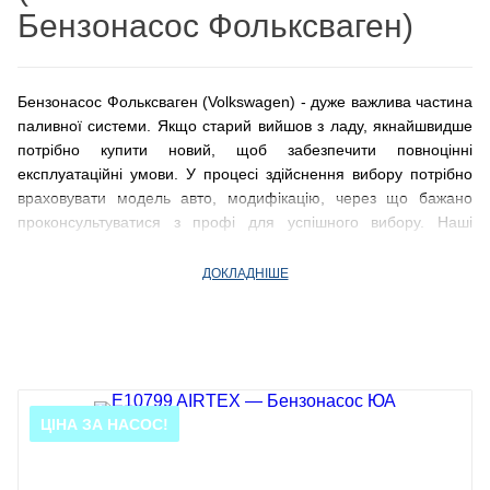
Бензонасос Фольксваген)
Бензонасос Фольксваген (Volkswagen) - дуже важлива частина
паливної системи. Якщо старий вийшов з ладу, якнайшвидше
потрібно купити новий, щоб забезпечити повноцінні
експлуатаційні умови. У процесі здійснення вибору потрібно
враховувати модель авто, модифікацію, через що бажано
проконсультуватися з профі для успішного вибору. Наші
менеджери допоможуть розібратися в тонкощах, знайти
збалансоване рішення за ціною та якістю під конкретну
ДОКЛАДНІШЕ
модель німецького автомобіля. Гарантується гідна якість.
ЦІНА ЗА НАСОС!