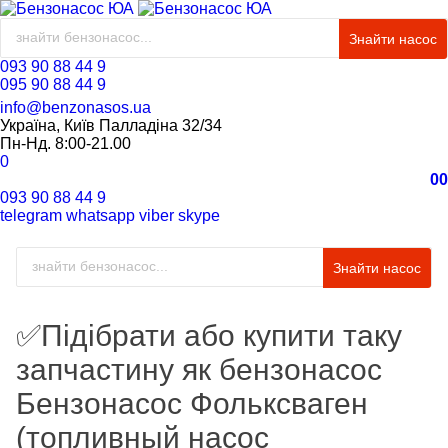
Знайти насос
093 90 88 44 9
095 90 88 44 9
info@benzonasos.ua
Україна, Київ Палладіна 32/34
Пн-Нд. 8:00-21.00
0
0
0
093 90 88 44 9
telegram
whatsapp
viber
skype
Знайти насос
✅Підібрати або купити таку
запчастину як бензонасос
Бензонасос Фольксваген
(топливный насос