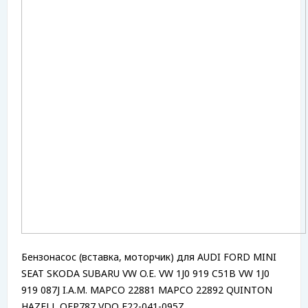
Бензонасос (вставка, моторчик) для AUDI FORD MINI
SEAT SKODA SUBARU VW O.E. VW 1J0 919 C51B VW 1J0
919 087J I.A.M. MAPCO 22881 MAPCO 22892 QUINTON
HAZELL QFP787 VDO E22-041-095Z