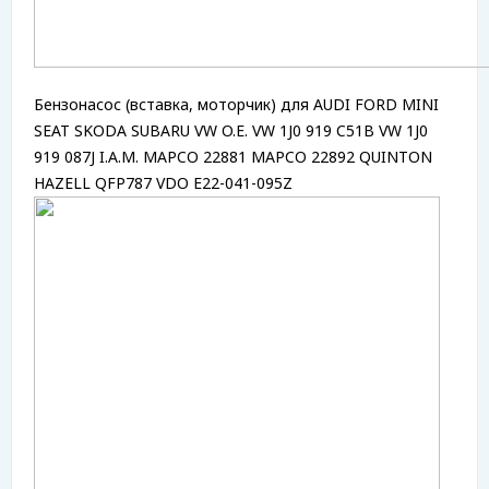
Бензонасос (вставка, моторчик) для AUDI FORD MINI
SEAT SKODA SUBARU VW O.E. VW 1J0 919 C51B VW 1J0
919 087J I.A.M. MAPCO 22881 MAPCO 22892 QUINTON
HAZELL QFP787 VDO E22-041-095Z