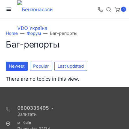
0
Home
Форум
Баг-репорты
Баг-репорты
Newest
Popular
Last updated
There are no topics in this view.
0800335495
Запитати
м. Київ
Палладіна 32/34