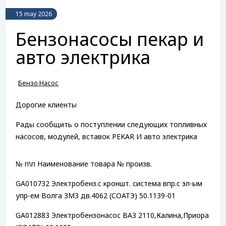
15 may 2026
Бензонасосы пекар и
авто электрика
Бензо Насос
Дорогие клиенты
Рады сообщить о поступлении следующих топливных
насосов, модулей, вставок PEKAR И авто электрика
№ п\п Наименование товара № произв.
GA010732 Электробенз.с кроншт. система впр.с эл-ым
упр-ем Волга ЗМЗ дв.4062 (СОАТЭ) 50.1139-01
GA012883 Электробензонасос ВАЗ 2110,Калина,Приора