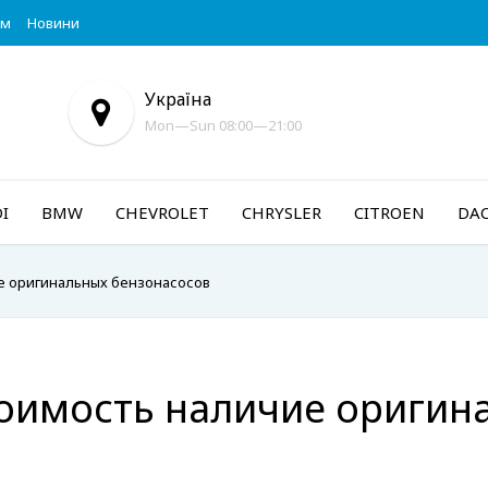
ум
Новини
Україна
Mon—Sun 08:00—21:00
I
BMW
CHEVROLET
CHRYSLER
CITROEN
DAC
е оригинальных бензонасосов
оимость наличие оригин