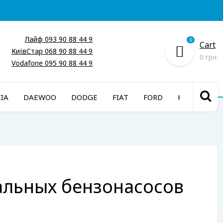
Лайф 093 90 88 44 9
0
Cart
КиївСтар 068 90 88 44 9
0 грн.
Vodafone 095 90 88 44 9
IA
DAEWOO
DODGE
FIAT
FORD
HONDA
альных бензонасосов