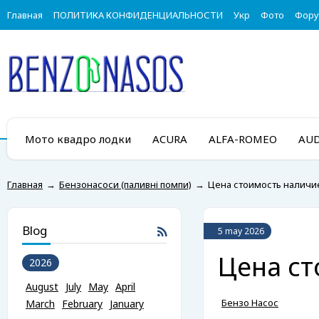
Главная
ПОЛИТИКА КОНФИДЕНЦИАЛЬНОСТИ
Укр
Фото
Фор
Мото квадро лодки
ACURA
ALFA-ROMEO
AUD
Главная
→
Бензонасоси (паливні помпи)
→
Цена стоимость наличи
Blog
5 may 2026
Цена ст
2026
August
July
May
April
Бензо Насос
March
February
January