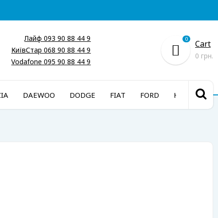
Лайф 093 90 88 44 9
0
Cart
КиївСтар 068 90 88 44 9
0 грн.
Vodafone 095 90 88 44 9
IA
DAEWOO
DODGE
FIAT
FORD
HONDA