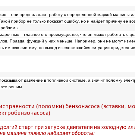
кие – они предполагают работу с определенной маркой машины и
Такой прибор не только покажет ошибку, но и найдет причину ее 
проблемы.
арочные – главное его преимущество, что он может работать с ц
олов. Правда, функций у них меньше. Например, они не могут изме
ть им всю систему, но выход из сложившейся ситуации придется ис
показывают давление в топливной системе, а значит поломку элект
 все решим
справности (поломки) бензонасоса (вставки, м
ектробензонасоса)
долгий старт при запуске двигателя на холодную ил
оне машина тяжело набирает обороты;