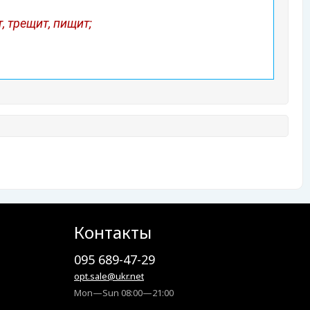
 трещит, пищит;
Контакты
095 689-47-29
opt.sale@ukr.net
Mon—Sun 08:00—21:00