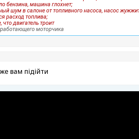
ло бензина, машина глохнет;
ый шум в салоне от топливного насоса, насос жужжит,
ся расход топлива;
, что двигатель троит
а работающего моторчика
же вам підійти