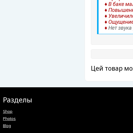
♦ В баке ма
♦ Повышенн
♦ Увеличил
♦ Ощущение
♦
Нет звук
Цей товар мо
Разделы
Shop
Photos
Blog