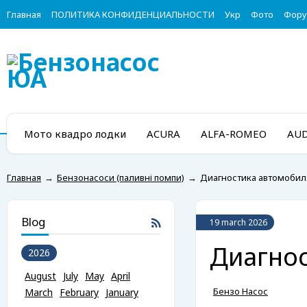
Главная
ПОЛИТИКА КОНФИДЕНЦИАЛЬНОСТИ
Укр
Фото
Фор
Мото квадро лодки
ACURA
ALFA-ROMEO
AUD
Главная
→
Бензонасоси (паливні помпи)
→
Диагностика автомобил
Blog
19 march 2026
Диагно
2026
August
July
May
April
Бензо Насос
March
February
January