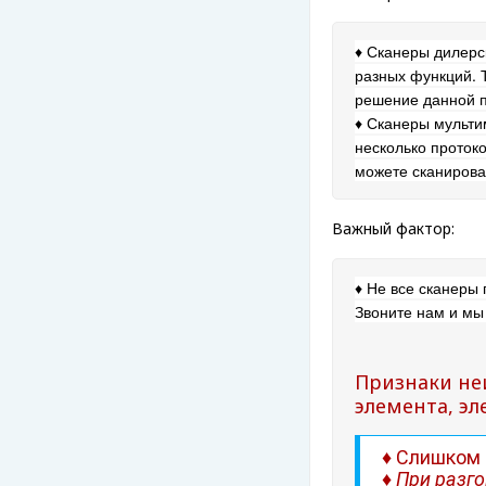
♦ Сканеры дилерс
разных функций. 
решение данной 
♦
Сканеры мультим
несколько проток
можете сканирова
Важный фактор:
♦ Не все сканеры 
Звоните нам и мы
Признаки неи
элемента, эл
♦ Слишком 
♦ При разг