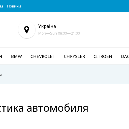
ум
Новини
Україна
Mon—Sun 08:00—21:00
I
BMW
CHEVROLET
CHRYSLER
CITROEN
DAC
я
стика автомобиля