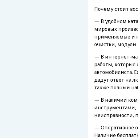
Почему стоит вос
— В удобном кат
мировых произво
применяемые и но
очистки, модули 
— В интернет-ма
работы, которые
автомобилиста. Е
дадут ответ на л
также полный наб
— В наличии ком
инструментами, 
неисправности, 
— Оперативное о
Наличие бесплатн