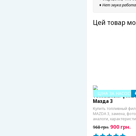
♦
Нет звука работ
Цей товар мо
ЦІНА ЗА НАСОС!
Топливный филь
Мазда 3
Купить топливный фил
MAZDA 3, замена, фото
аналоги, характерист
900 грн.
968 грн.