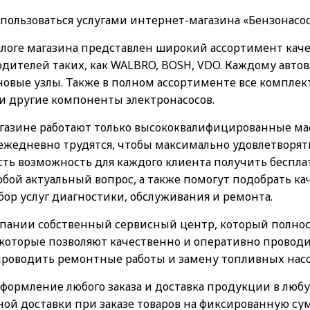
пользоваться услугами интернет-магазина «Бензонасос
алоге магазина представлен широкий ассортимент кач
дителей таких, как WALBRO, BOSH, VDO. Каждому авто
вые узлы. Также в полном ассортименте все комплект
и другие компоненты электронасосов.
газине работают только высококвалифицированные м
 ежедневно трудятся, чтобы максимально удовлетворят
сть возможность для каждого клиента получить беспл
юбой актуальный вопрос, а также помогут подобрать ка
ор услуг диагностики, обслуживания и ремонта.
пании собственный сервисный центр, который полно
которые позволяют качественно и оперативно проводи
проводить ремонтные работы и замену топливных насос
формление любого заказа и доставка продукции в любу
ой доставки при заказе товаров на фиксированную су