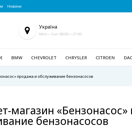
ум
Новини
Україна
Mon—Sun 08:00—21:00
I
BMW
CHEVROLET
CHRYSLER
CITROEN
DAC
зонасос» продажа и обслуживание бензонасосов
т-магазин «Бензонасос»
ивание бензонасосов