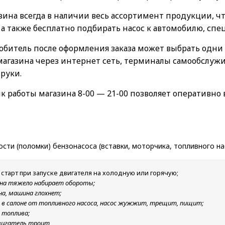
зина всегда в наличии весь ассортимент продукции, чт
 а также бесплатно подбирать насос к автомобилю, сп
битель после оформления заказа может выбрать одни 
магазина через интернет сеть, терминалы самообслуж
 руки.
 работы магазина 8-00 — 21-00 позволяет оперативно 
ости (поломки) бензонасоса (вставки, моторчика, топливного н
старт при запуске двигателя на холодную или горячую;
ина тяжело набирает обороты;
ина, машина глохнет;
в салоне от топливного насоса, насос жужжит, трещит, пищит;
д топлива;
вигатель троит