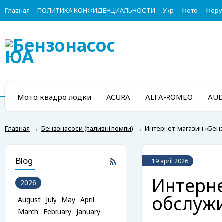
Главная
ПОЛИТИКА КОНФИДЕНЦИАЛЬНОСТИ
Укр
Фото
Фор
Мото квадро лодки
ACURA
ALFA-ROMEO
AUD
Главная
→
Бензонасоси (паливні помпи)
→
Интернет-магазин «Бен
Blog
19 april 2026
Интерне
2026
обслуж
August
July
May
April
March
February
January