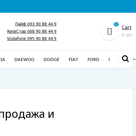
Лайф 093 90 88 44 9
0
Cart
КиївСтар 068 90 88 44 9
0 грн.
Vodafone 095 90 88 44 9
IA
DAEWOO
DODGE
FIAT
FORD
HONDA
 продажа и