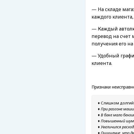
— На складе мага
каждого клиента,
— Каждый автолю
перевод на счет 
получения его на
— Удобный график
клиента.
Признаки неисправн
♦ Слишком долгий 
♦ При разгоне маш
♦ В баке мало бенз
♦ Повышенный шум 
♦ Увеличился расхо
♦ Ощущение, что д