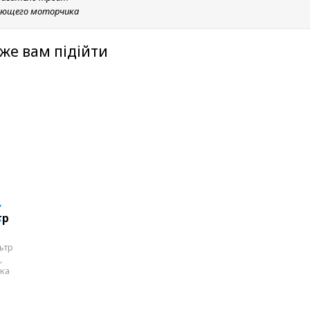
ающего моторчика
же вам підійти
тр
ьтр
,
ика