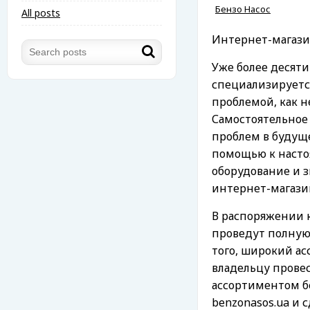
Бензо Насос
All posts
Интернет-магази
Уже более десяти
специализируется
проблемой, как н
Самостоятельное
проблем в будуще
помощью к насто
оборудование и з
интернет-магазин
В распоряжении 
проведут полную 
того, широкий а
владельцу прове
ассортиментом б
benzonasos.ua и 