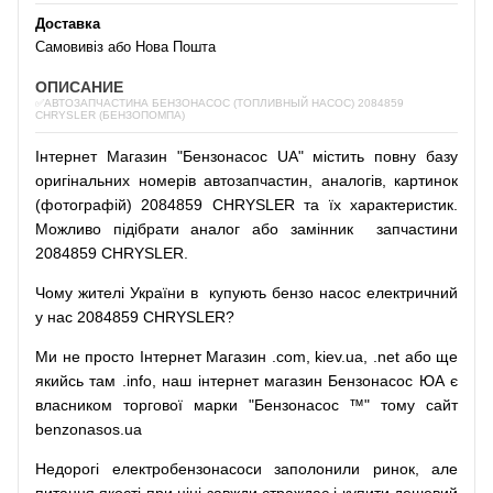
Доставка
Самовивіз або Нова Пошта
ОПИСАНИЕ
✅АВТОЗАПЧАСТИНА БЕНЗОНАСОС (ТОПЛИВНЫЙ НАСОС) 2084859
CHRYSLER (БЕНЗОПОМПА)
Інтернет
Магазин
"
Бензонасос
UA
"
містить
повну
базу
оригінальних
номерів автозапчастин
,
аналогів
,
картинок
(
фотографій
)
2084859 CHRYSLER та їх характеристик.
Можливо
підібрати
аналог
або
замінник
запчастини
2084859 CHRYSLER.
Чому
жителі
України
в
купують
бензо насос
електричний
у
нас
2084859 CHRYSLER?
Ми
не просто
Інтернет
Магазин
.com
,
kiev.ua
,
.net
або
ще
якийсь
там
.info
,
наш
інтернет
магазин
Бензонасос
ЮА
є
власником
торгової
марки
"
Бензонасос
™
"
тому
сайт
benzonasos.ua
Недорогі
електробензонасоси
заполонили
ринок
,
але