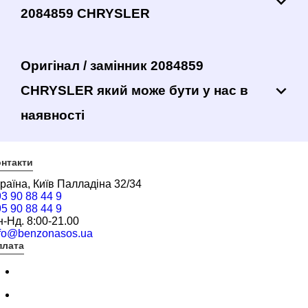
2084859 CHRYSLER
Оригінал / замінник 2084859
CHRYSLER який може бути у нас в
наявності
нтакти
раїна, Київ Палладіна 32/34
3 90 88 44 9
5 90 88 44 9
-Нд. 8:00-21.00
nfo@benzonasos.ua
плата