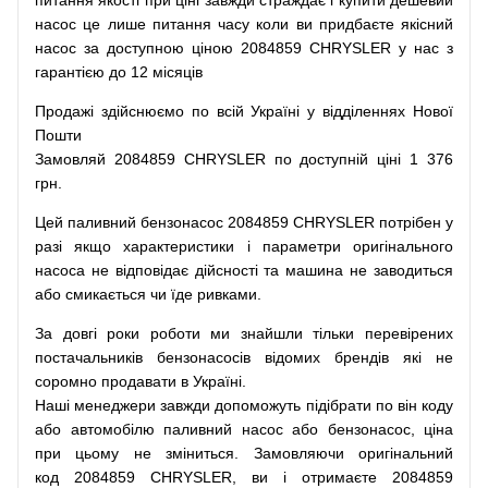
питання
якості
при
ціні
завжди
страждає
і
купити
дешевий
насос
це
лише
питання
часу
коли
ви
придбаєте
якісний
насос
за доступною
ціною
2084859 CHRYSLER у нас з
гарантією до 12 місяців
Продажі
здійснюємо
по
всій
Україні
у відділеннях
Нової
Пошти
Замовляй
2084859 CHRYSLER по доступній ціні 1 376
грн.
Цей
паливний
бензонасос
2084859 CHRYSLER
потрібен
у
разі
якщо
характеристики
і
параметри
оригінального
насоса не
відповідає дійсності та
машина
не заводиться
або
смикається чи
їде
ривками
.
За
довгі
роки
роботи
ми
знайшли
тільки
перевірених
постачальників
бензонасосів відомих брендів
які
не
соромно
продавати
в
Україні.
Наші
менеджери
завжди
допоможуть
підібрати
по
він коду
або
автомобілю
паливний
насос
або
бензонасос
,
ціна
при
цьому
не зміниться
.
Замовляючи
оригінальний
код
2084859 CHRYSLER, ви і отримаєте 2084859