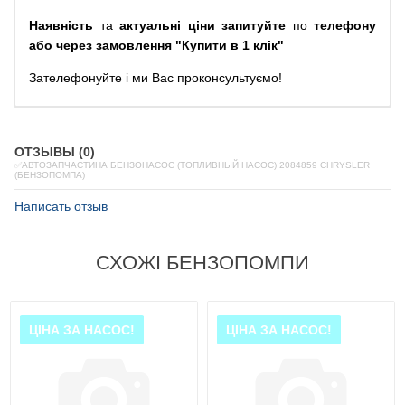
Наявність
та
актуальні ціни запитуйте
по
телефону
або через замовлення "Купити в 1 клік"
Зателефонуйте
і
ми
Вас
проконсультуємо
!
ОТЗЫВЫ (0)
✅АВТОЗАПЧАСТИНА БЕНЗОНАСОС (ТОПЛИВНЫЙ НАСОС) 2084859 CHRYSLER
(БЕНЗОПОМПА)
Написать отзыв
СХОЖІ БЕНЗОПОМПИ
ЦІНА ЗА НАСОС!
ЦІНА ЗА НАСОС!