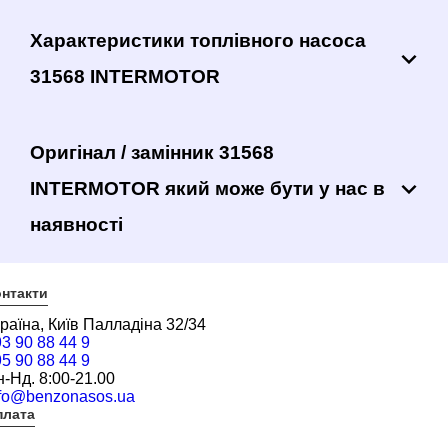
Характеристики топлівного насоса
31568 INTERMOTOR
Оригінал / замінник 31568
INTERMOTOR який може бути у нас в
наявності
нтакти
раїна, Київ Палладіна 32/34
3 90 88 44 9
5 90 88 44 9
-Нд. 8:00-21.00
nfo@benzonasos.ua
плата