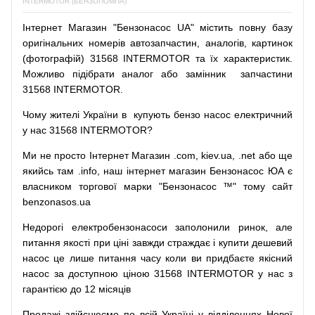
INTERMOTOR (БЕНЗОПОМПА)
Інтернет
Магазин
"
Бензонасос
UA
"
містить
повну
базу
оригінальних
номерів автозапчастин
,
аналогів
,
картинок
(
фотографій
)
31568 INTERMOTOR та їх характеристик.
Можливо
підібрати
аналог
або
замінник
запчастини
31568 INTERMOTOR.
Чому
жителі
України
в
купують
бензо насос
електричний
у
нас
31568 INTERMOTOR?
Ми
не просто
Інтернет
Магазин
.com
,
kiev.ua
,
.net
або
ще
якийсь
там
.info
,
наш
інтернет
магазин
Бензонасос
ЮА
є
власником
торгової
марки
"
Бензонасос
™
"
тому
сайт
benzonasos.ua
Недорогі
електробензонасоси
заполонили
ринок
,
але
питання
якості
при
ціні
завжди
страждає
і
купити
дешевий
насос
це
лише
питання
часу
коли
ви
придбаєте
якісний
насос
за доступною
ціною
31568 INTERMOTOR у нас з
гарантією до 12 місяців
Продажі
здійснюємо
по
всій
Україні
у відділеннях
Нової