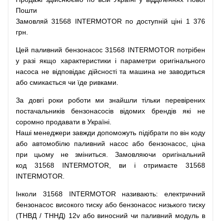
Пошти
Замовляй
31568 INTERMOTOR по доступній ціні 1 376
грн.
Цей
паливний
бензонасос
31568 INTERMOTOR
потрібен
у разі
якщо
характеристики
і
параметри
оригінального
насоса не
відповідає дійсності та
машина
не заводиться
або
смикається чи
їде
ривками
.
За
довгі
роки
роботи
ми
знайшли
тільки
перевірених
постачальників
бензонасосів відомих брендів
які
не
соромно
продавати
в
Україні.
Наші
менеджери
завжди
допоможуть
підібрати
по
він коду
або
автомобілю
паливний
насос
або
бензонасос
,
ціна
при
цьому
не зміниться
.
Замовляючи
оригінальний
код
31568 INTERMOTOR, ви і отримаєте 31568
INTERMOTOR.
Інколи 31568 INTERMOTOR
називають
:
електричний
бензонасос
високого
тиску
або
бензонасос
низького
тиску
(
ТНВД
/
ТННД
)
12v
або
виносний
чи
паливний
модуль
в