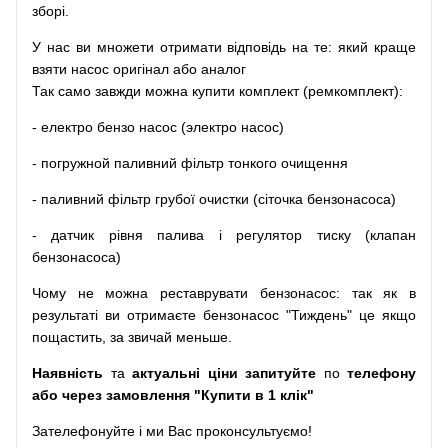
зборі
.
У
нас
ви
множети
отримати
відповідь
на
те
: який
краще
взяти
насос
оригінал
або
аналог
Так
само
завжди
можна
купити
комплект
(
ремкомплект
)
:
-
електро
бензо
насос (электро насос)
-
погружной
паливний
фільтр
тонкого очищення
-
паливний
фільтр
грубої
очистки
(
сіточка
бензонасоса
)
-
датчик
рівня
палива
і
регулятор
тиску
(
клапан
бензонасоса
)
Чому
не можна
реставрувати
бензонасос
:
так
як
в
результаті
ви
отримаєте
бензонасос
"
Тиждень" це якщо
пощастить, за звичай меньше.
Наявність
та
актуальні ціни запитуйте
по
телефону
або через замовлення "Купити в 1 клік"
Зателефонуйте
і
ми
Вас
проконсультуємо
!