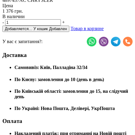
4897437AC CHRYSLER
Цена
1 376 грн.
В наличии
-
+
Товар в корзине
Добавляется...
У кошик
Добавлен
У вас є запитання?:
Доставка
Самовивіз:
Київ, Палладіна 32/34
По Києву:
замовлення до 10 (день в день)
По Київській області:
замовлення до 15, на слідучий
день
По Україні:
Нова Пошта, Делівері, УкрПошта
Оплата
Накладений платіж:
при отриманні на Новій пошті