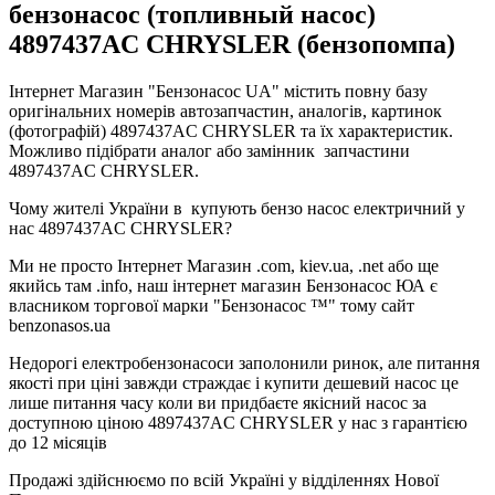
бензонасос (топливный насос)
4897437AC CHRYSLER (бензопомпа)
Інтернет
Магазин
"
Бензонасос
UA
"
містить
повну
базу
оригінальних
номерів автозапчастин
,
аналогів
,
картинок
(
фотографій
)
4897437AC CHRYSLER та їх характеристик.
Можливо
підібрати
аналог
або
замінник
запчастини
4897437AC CHRYSLER.
Чому
жителі
України
в
купують
бензо насос
електричний
у
нас
4897437AC CHRYSLER?
Ми
не просто
Інтернет
Магазин
.com
,
kiev.ua
,
.net
або
ще
якийсь
там
.info
,
наш
інтернет
магазин
Бензонасос
ЮА
є
власником
торгової
марки
"
Бензонасос
™
"
тому
сайт
benzonasos.ua
Недорогі
електробензонасоси
заполонили
ринок
,
але
питання
якості
при
ціні
завжди
страждає
і
купити
дешевий
насос
це
лише
питання
часу
коли
ви
придбаєте
якісний
насос
за
доступною
ціною
4897437AC CHRYSLER у нас з гарантією
до 12 місяців
Продажі
здійснюємо
по
всій
Україні
у відділеннях
Нової