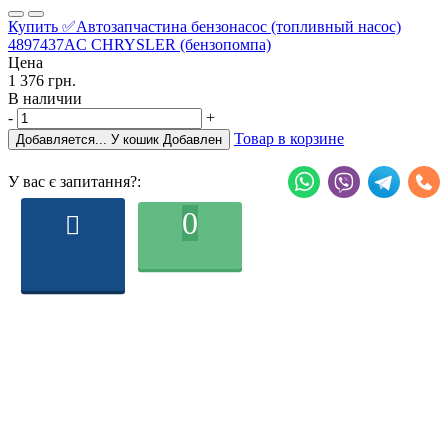
Купить ✅Автозапчастина бензонасос (топливный насос)
4897437AC CHRYSLER (бензопомпа)
Цена
1 376 грн.
В наличии
-
+
Товар в корзине
Добавляется...
У кошик
Добавлен
У вас є запитання?:
0