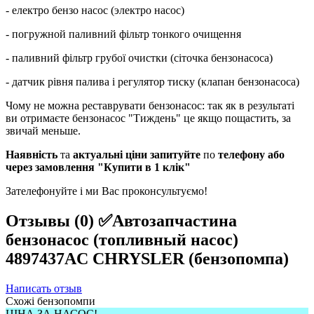
-
електро
бензо
насос (электро насос)
-
погружной
паливний
фільтр
тонкого очищення
-
паливний
фільтр
грубої
очистки
(
сіточка
бензонасоса
)
-
датчик
рівня
палива
і
регулятор
тиску
(
клапан
бензонасоса
)
Чому
не можна
реставрувати
бензонасос
:
так
як
в
результаті
ви
отримаєте
бензонасос
"
Тиждень" це якщо пощастить, за
звичай меньше.
Наявність
та
актуальні ціни запитуйте
по
телефону або
через замовлення "Купити в 1 клік"
Зателефонуйте
і
ми
Вас
проконсультуємо
!
Отзывы (0)
✅Автозапчастина
бензонасос (топливный насос)
4897437AC CHRYSLER (бензопомпа)
Написать отзыв
Схожі бензопомпи
ЦІНА ЗА НАСОС!