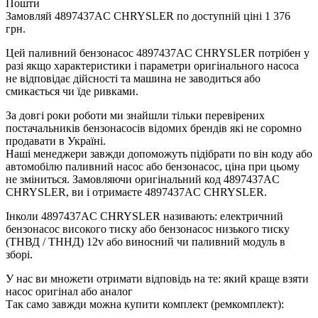
Пошти
Замовляй
4897437AC CHRYSLER по доступній ціні 1 376
грн.
Цей
паливний
бензонасос
4897437AC CHRYSLER
потрібен
у
разі
якщо
характеристики
і
параметри
оригінального
насоса
не
відповідає дійсності та
машина
не заводиться
або
смикається чи
їде
ривками
.
За
довгі
роки
роботи
ми
знайшли
тільки
перевірених
постачальників
бензонасосів відомих брендів
які
не соромно
продавати
в
Україні.
Наші
менеджери
завжди
допоможуть
підібрати
по
він коду
або
автомобілю
паливний
насос
або
бензонасос
,
ціна
при
цьому
не зміниться
.
Замовляючи
оригінальний
код
4897437AC
CHRYSLER, ви і отримаєте 4897437AC CHRYSLER.
Інколи 4897437AC CHRYSLER
називають
:
електричний
бензонасос
високого
тиску
або
бензонасос
низького
тиску
(
ТНВД
/
ТННД
)
12v
або
виносний
чи
паливний
модуль
в
зборі
.
У
нас
ви
множети
отримати
відповідь
на
те
: який
краще
взяти
насос
оригінал
або
аналог
Так
само
завжди
можна
купити
комплект
(
ремкомплект
)
: