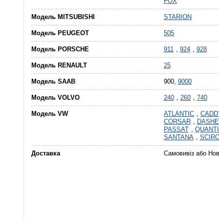
FOX
Модель MITSUBISHI
STARION
Модель PEUGEOT
505
Модель PORSCHE
911
,
924
,
928
Модель RENAULT
25
Модель SAAB
900,
9000
Модель VOLVO
240
,
260
,
740
Модель VW
ATLANTIC
,
CADD
CORSAR
,
DASHE
PASSAT
,
QUANT
SANTANA
,
SCIR
Доставка
Самовивіз або Но