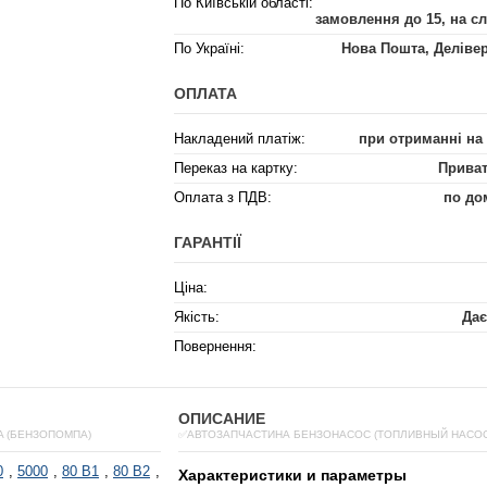
По Київській області:
замовлення до 15, на с
По Україні:
Нова Пошта, Деліве
ОПЛАТА
Накладений платіж:
при отриманні на
Переказ на картку:
Приват
Оплата з ПДВ:
по до
ГАРАНТІЇ
Ціна:
Якість:
Дає
Повернення:
ОПИСАНИЕ
A (БЕНЗОПОМПА)
✅АВТОЗАПЧАСТИНА БЕНЗОНАСОС (ТОПЛИВНЫЙ НАСОС)
0
,
5000
,
80 B1
,
80 B2
,
Характеристики и параметры