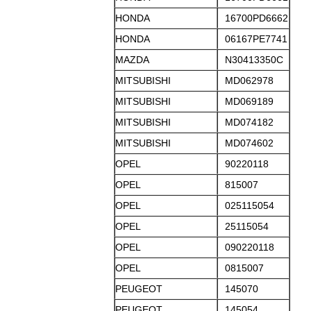
HONDA
16700PD6662
HONDA
06167PE7741
MAZDA
N30413350C
MITSUBISHI
MD062978
MITSUBISHI
MD069189
MITSUBISHI
MD074182
MITSUBISHI
MD074602
OPEL
90220118
OPEL
815007
OPEL
025115054
OPEL
25115054
OPEL
090220118
OPEL
0815007
PEUGEOT
145070
PEUGEOT
145054