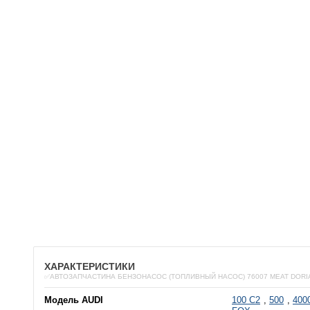
ХАРАКТЕРИСТИКИ
✅АВТОЗАПЧАСТИНА БЕНЗОНАСОС (ТОПЛИВНЫЙ НАСОС) 76007 MEAT DORI
Модель AUDI
100 C2
,
500
,
400