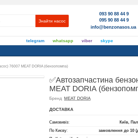
093 90 88 44 9
095 90 88 44 9
Знайти насос
info@benzonasos.ua
telegram
whatsapp
viber
skype
асос) 76007 MEAT DORIA (бензопомпа)
✅Автозапчастина бензон
MEAT DORIA (бензопом
Бренд
MEAT DORIA
ДОСТАВКА
Самовивіз:
Київ, Пал
По Києву:
замовлення до 10 (