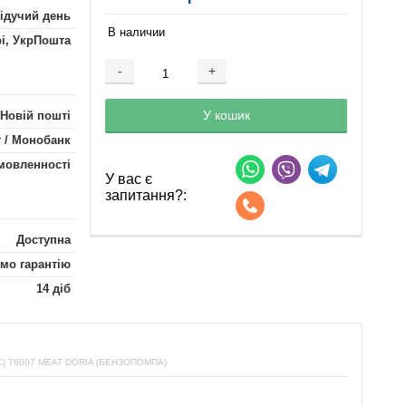
лідучий день
В наличии
рі, УкрПошта
-
+
Добавляется...
Добавлен
У кошик
 Новій пошті
 / Монобанк
мовленності
У вас є
запитання?:
Доступна
мо гарантію
14 діб
 76007 MEAT DORIA (БЕНЗОПОМПА)