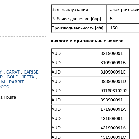
Вид эксплуатации
электрически
Рабочее давление [бар]
5
Производительность [л/ч]
150
аналоги и оригинальные номера
AUDI
321906091
AUDI
810906091B
AUDI
810906091C
Y
,
CARAT
,
CARIBE
,
R
,
GOLF
,
JETTA
,
AUDI
893906091D
UM
,
RABBIT
,
OCCO
AUDI
91160810202
ва Пошта
AUDI
893906091
AUDI
171906091A
AUDI
431906091
AUDI
431906091A
AUDI
431906091C