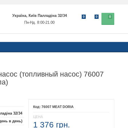
Україна, Київ Палладіна 32/34
0
0
0
Пн-Нд. 8:00-21.00
асос (топливный насос) 76007
па)
76007 MEAT DORIA
ладіна 32/34
ЦЕНА
день в день)
1 376 грн.