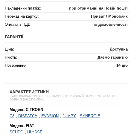
Накладений платіж:
при отриманні на Новій пошті
Переказ на картку:
Приват / Монобанк
Оплата з ПДВ:
по домовленності
ГАРАНТІЇ
Ціна:
Доступна
Якість:
Даємо гарантію
Повернення:
14 діб
ХАРАКТЕРИСТИКИ
✅АВТОЗАПЧАСТИНА БЕНЗОНАСОС (ТОПЛИВНЫЙ НАСОС) 76570 MEAT
DORIA (БЕНЗОПОМПА)
Модель CITROEN
C8
,
DISPATCH
,
EVASION
,
JUMPY
,
SYNERGIE
Модель FIAT
SCUDO
,
ULYSSE