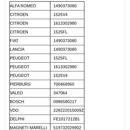
ALFA ROMEO
1490373080
CITROEN
1525V4
CITROEN
1613302980
CITROEN
1525FL
FIAT
1490373080
LANCIA
1490373080
PEUGEOT
1525FL
PEUGEOT
1613302980
PEUGEOT
1525V4
PIERBURG
700468960
VALEO
347064
BOSCH
0986580217
VDO
228222015009Z
DELPHI
FE1017212B1
MAGNETI MARELLI
519732029902