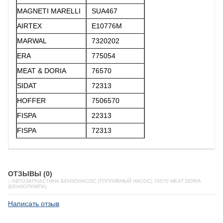
MAGNETI MARELLI
SUA467
AIRTEX
E10776M
MARWAL
7320202
ERA
775054
MEAT & DORIA
76570
SIDAT
72313
HOFFER
7506570
FISPA
22313
FISPA
72313
ОТЗЫВЫ (0)
✅АВТОЗАПЧАСТИНА БЕНЗОНАСОС (ТОПЛИВНЫЙ НАСОС) 76570 MEAT DORIA
(БЕНЗОПОМПА)
Написать отзыв