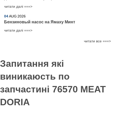
читати далі ===>
04
AUG
2026
Бензиновый насос на Ямаху Минт
читати далі ===>
читати все ===>
Запитання які
виникаюсть по
запчастині 76570 MEAT
DORIA