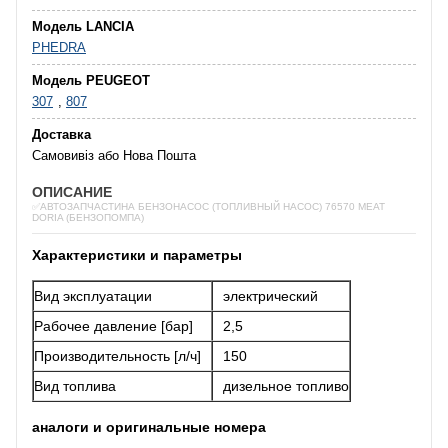
Модель LANCIA
PHEDRA
Модель PEUGEOT
307
,
807
Доставка
Самовивіз або Нова Пошта
ОПИСАНИЕ
✅АВТОЗАПЧАСТИНА БЕНЗОНАСОС (ТОПЛИВНЫЙ НАСОС) 76570 MEAT
DORIA (БЕНЗОПОМПА)
Характеристики и параметры
Вид эксплуатации
электрический
Рабочее давление [бар]
2,5
Производительность [л/ч]
150
Вид топлива
дизельное топливо
аналоги и оригинальные номера