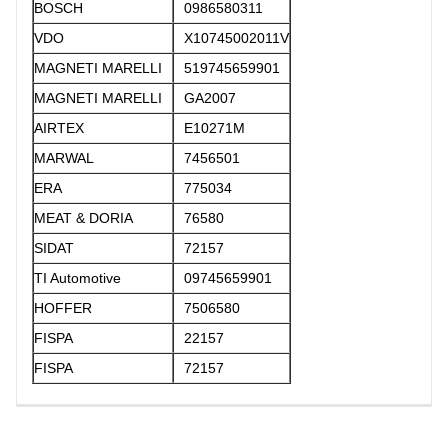
BOSCH
0986580311
VDO
X10745002011V
MAGNETI MARELLI
519745659901
MAGNETI MARELLI
GA2007
AIRTEX
E10271M
MARWAL
7456501
ERA
775034
MEAT & DORIA
76580
SIDAT
72157
TI Automotive
09745659901
HOFFER
7506580
FISPA
22157
FISPA
72157