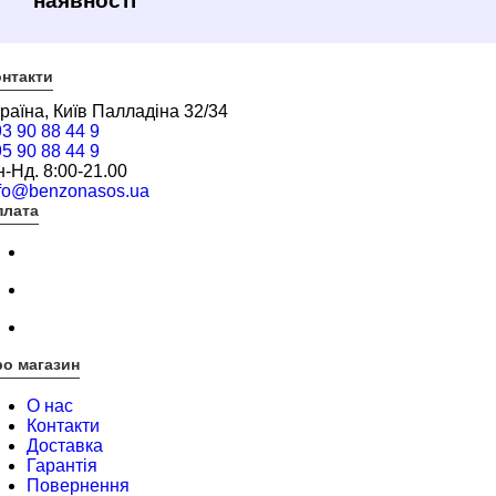
наявності
нтакти
раїна, Київ Палладіна 32/34
3 90 88 44 9
5 90 88 44 9
-Нд. 8:00-21.00
nfo@benzonasos.ua
плата
о магазин
О нас
Контакти
Доставка
Гарантія
Повернення