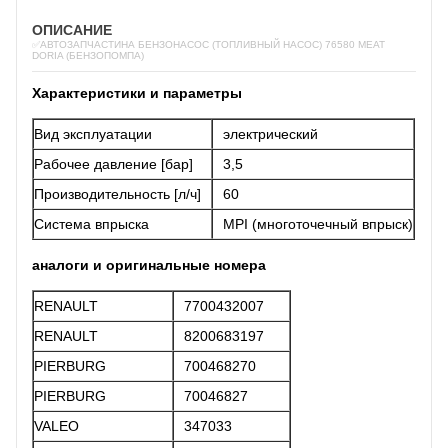
ОПИСАНИЕ
✅АВТОЗАПЧАСТИНА БЕНЗОНАСОС (ТОПЛИВНЫЙ НАСОС) 76580 MEAT
DORIA (БЕНЗОПОМПА)
Характеристики и параметры
Вид эксплуатации
электрический
Рабочее давление [бар]
3,5
Производительность [л/ч]
60
Система впрыска
MPI (многоточечный впрыск)
аналоги и оригинальные номера
RENAULT
7700432007
RENAULT
8200683197
PIERBURG
700468270
PIERBURG
70046827
VALEO
347033