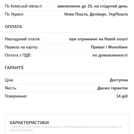
По Київській області:
замовлення до 15, на слідучий день
По Україні:
Нова Пошта, Делівері, УкрПошта
ОПЛАТА
Накладений платіж:
при отриманні на Новій пошті
Переказ на картку:
Приват / Монобанк
Оплата з ПДВ:
по домовленності
ГАРАНТІЇ
Ціна:
Доступна
Якість:
Даємо гарантію
Повернення:
14 діб
ХАРАКТЕРИСТИКИ
✅АВТОЗАПЧАСТИНА БЕНЗОНАСОС (ТОПЛИВНЫЙ НАСОС) EP342 ACDELCO
(БЕНЗОПОМПА)