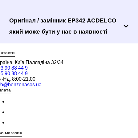
Оригінал / замінник EP342 ACDELCO
який може бути у нас в наявності
нтакти
раїна, Київ Палладіна 32/34
3 90 88 44 9
5 90 88 44 9
-Нд. 8:00-21.00
nfo@benzonasos.ua
плата
о магазин