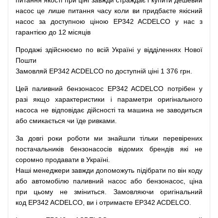
питання
якості
при
ціні
завжди
страждає
і
купити
дешевий
насос
це
лише
питання
часу
коли
ви
придбаєте
якісний
насос
за доступною
ціною
EP342 ACDELCO у нас з
гарантією до 12 місяців
Продажі
здійснюємо
по
всій
Україні
у відділеннях
Нової
Пошти
Замовляй
EP342 ACDELCO по доступній ціні 1 376 грн.
Цей
паливний
бензонасос
EP342 ACDELCO
потрібен
у
разі
якщо
характеристики
і
параметри
оригінального
насоса не
відповідає дійсності та
машина
не заводиться
або
смикається чи
їде
ривками
.
За
довгі
роки
роботи
ми
знайшли
тільки
перевірених
постачальників
бензонасосів відомих брендів
які
не
соромно
продавати
в
Україні.
Наші
менеджери
завжди
допоможуть
підібрати
по
він коду
або
автомобілю
паливний
насос
або
бензонасос
,
ціна
при
цьому
не зміниться
.
Замовляючи
оригінальний
код
EP342 ACDELCO, ви і отримаєте EP342 ACDELCO.