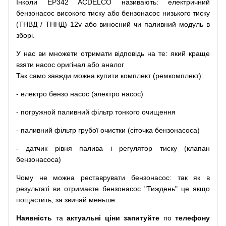
Інколи EP342 ACDELCO
називають
:
електричний
бензонасос
високого
тиску
або
бензонасос
низького
тиску
(
ТНВД
/
ТННД
)
12v
або
виносний
чи
паливний
модуль
в
зборі
.
У
нас
ви
множети
отримати
відповідь
на
те
: який
краще
взяти
насос
оригінал
або
аналог
Так
само
завжди
можна
купити
комплект
(
ремкомплект
)
:
-
електро
бензо
насос (электро насос)
-
погружной
паливний
фільтр
тонкого очищення
-
паливний
фільтр
грубої
очистки
(
сіточка
бензонасоса
)
-
датчик
рівня
палива
і
регулятор
тиску
(
клапан
бензонасоса
)
Чому
не можна
реставрувати
бензонасос
:
так
як
в
результаті
ви
отримаєте
бензонасос
"
Тиждень" це якщо
пощастить, за звичай меньше.
Наявність
та
актуальні ціни запитуйте
по
телефону