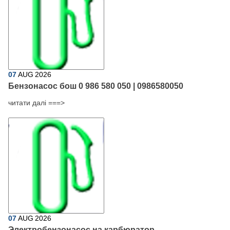
07
AUG
2026
Бензонасос бош 0 986 580 050 | 0986580050
читати далі ===>
07
AUG
2026
Электробензонасос на карбюратор