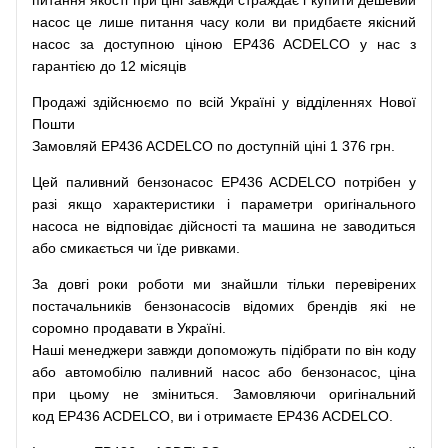
питання
якості
при
ціні
завжди
страждає
і
купити
дешевий
насос
це
лише
питання
часу
коли
ви
придбаєте
якісний
насос
за доступною
ціною
EP436 ACDELCO у нас з
гарантією до 12 місяців
Продажі
здійснюємо
по
всій
Україні
у відділеннях
Нової
Пошти
Замовляй
EP436 ACDELCO по доступній ціні 1 376 грн.
Цей
паливний
бензонасос
EP436 ACDELCO
потрібен
у
разі
якщо
характеристики
і
параметри
оригінального
насоса не
відповідає дійсності та
машина
не заводиться
або
смикається чи
їде
ривками
.
За
довгі
роки
роботи
ми
знайшли
тільки
перевірених
постачальників
бензонасосів відомих брендів
які
не
соромно
продавати
в
Україні.
Наші
менеджери
завжди
допоможуть
підібрати
по
він коду
або
автомобілю
паливний
насос
або
бензонасос
,
ціна
при
цьому
не зміниться
.
Замовляючи
оригінальний
код
EP436 ACDELCO, ви і отримаєте EP436 ACDELCO.