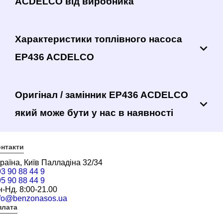
ACDELCO від виробника
Характеристики топлівного насоса
EP436 ACDELCO
Оригінал / замінник EP436 ACDELCO
який може бути у нас в наявності
нтакти
раїна, Київ Палладіна 32/34
3 90 88 44 9
5 90 88 44 9
-Нд. 8:00-21.00
nfo@benzonasos.ua
плата