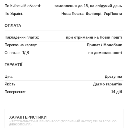
По Київській області:
замовлення до 15, на слідучий день
По Україні:
Нова Пошта, Делівері, УкрПошта
ОПЛАТА
Накладений платіж:
при отриманні на Новій пошті
Переказ на картку:
Приват / Монобанк
Оплата з ПДВ:
по домовленності
ГАРАНТІЇ
Ціна:
Доступна
Якість:
Даємо гарантію
Повернення:
14 діб
ХАРАКТЕРИСТИКИ
✅АВТОЗАПЧАСТИНА БЕНЗОНАСОС (ТОПЛИВНЫЙ НАСОС) EP436 ACDELCO
(БЕНЗОПОМПА)