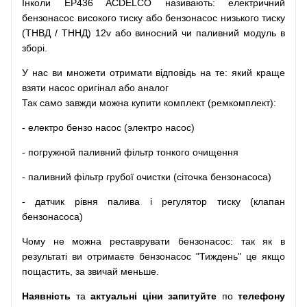
Інколи EP436 ACDELCO
називають
:
електричний
бензонасос
високого
тиску
або
бензонасос
низького
тиску
(
ТНВД
/
ТННД
)
12v
або
виносний
чи
паливний
модуль
в
зборі
.
У
нас
ви
множети
отримати
відповідь
на
те
: який
краще
взяти
насос
оригінал
або
аналог
Так
само
завжди
можна
купити
комплект
(
ремкомплект
)
:
-
електро
бензо
насос (электро насос)
-
погружной
паливний
фільтр
тонкого очищення
-
паливний
фільтр
грубої
очистки
(
сіточка
бензонасоса
)
-
датчик
рівня
палива
і
регулятор
тиску
(
клапан
бензонасоса
)
Чому
не можна
реставрувати
бензонасос
:
так
як
в
результаті
ви
отримаєте
бензонасос
"
Тиждень" це якщо
пощастить, за звичай меньше.
Наявність
та
актуальні ціни запитуйте
по
телефону