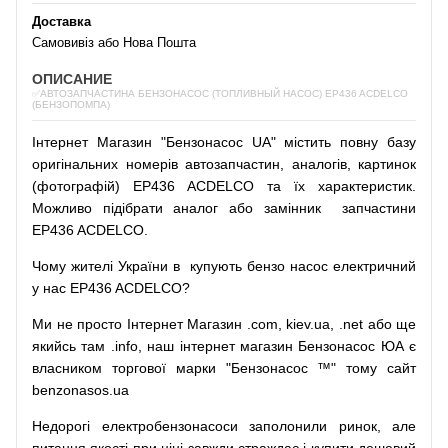
Доставка
Самовивіз або Нова Пошта
ОПИСАНИЕ
✅АВТОЗАПЧАСТИНА БЕНЗОНАСОС (ТОПЛИВНЫЙ НАСОС) EP436 ACDELCO
(БЕНЗОПОМПА)
Інтернет
Магазин
"
Бензонасос
UA
"
містить
повну
базу
оригінальних
номерів автозапчастин
,
аналогів
,
картинок
(
фотографій
)
EP436 ACDELCO та їх характеристик.
Можливо
підібрати
аналог
або
замінник
запчастини
EP436 ACDELCO.
Чому
жителі
України
в
купують
бензо насос
електричний
у
нас
EP436 ACDELCO?
Ми
не просто
Інтернет
Магазин
.com
,
kiev.ua
,
.net
або
ще
якийсь
там
.info
,
наш
інтернет
магазин
Бензонасос
ЮА
є
власником
торгової
марки
"
Бензонасос
™
"
тому
сайт
benzonasos.ua
Недорогі
електробензонасоси
заполонили
ринок
,
але