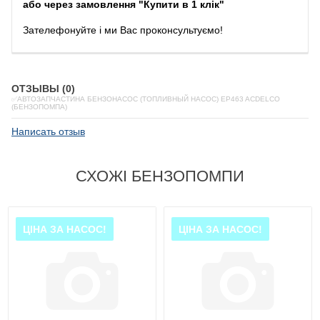
або через замовлення "Купити в 1 клік"
Зателефонуйте
і
ми
Вас
проконсультуємо
!
ОТЗЫВЫ (0)
✅АВТОЗАПЧАСТИНА БЕНЗОНАСОС (ТОПЛИВНЫЙ НАСОС) EP463 ACDELCO
(БЕНЗОПОМПА)
Написать отзыв
СХОЖІ БЕНЗОПОМПИ
ЦІНА ЗА НАСОС!
ЦІНА ЗА НАСОС!