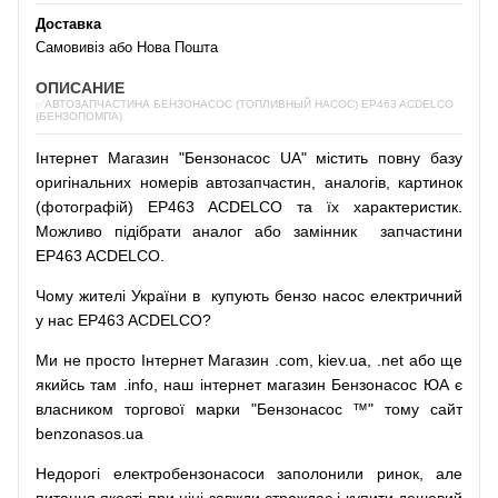
Доставка
Самовивіз або Нова Пошта
ОПИСАНИЕ
✅АВТОЗАПЧАСТИНА БЕНЗОНАСОС (ТОПЛИВНЫЙ НАСОС) EP463 ACDELCO
(БЕНЗОПОМПА)
Інтернет
Магазин
"
Бензонасос
UA
"
містить
повну
базу
оригінальних
номерів автозапчастин
,
аналогів
,
картинок
(
фотографій
)
EP463 ACDELCO та їх характеристик.
Можливо
підібрати
аналог
або
замінник
запчастини
EP463 ACDELCO.
Чому
жителі
України
в
купують
бензо насос
електричний
у
нас
EP463 ACDELCO?
Ми
не просто
Інтернет
Магазин
.com
,
kiev.ua
,
.net
або
ще
якийсь
там
.info
,
наш
інтернет
магазин
Бензонасос
ЮА
є
власником
торгової
марки
"
Бензонасос
™
"
тому
сайт
benzonasos.ua
Недорогі
електробензонасоси
заполонили
ринок
,
але