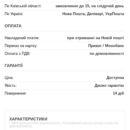
По Київській області:
замовлення до 15, на слідучий день
По Україні:
Нова Пошта, Делівері, УкрПошта
ОПЛАТА
Накладений платіж:
при отриманні на Новій пошті
Переказ на картку:
Приват / Монобанк
Оплата з ПДВ:
по домовленності
ГАРАНТІЇ
Ціна:
Доступна
Якість:
Даємо гарантію
Повернення:
14 діб
ХАРАКТЕРИСТИКИ
✅АВТОЗАПЧАСТИНА БЕНЗОНАСОС (ТОПЛИВНЫЙ НАСОС) EP463 ACDELCO
(БЕНЗОПОМПА)