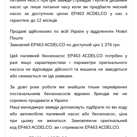
питання
якості
при
ціні
завжди
страждає
і
купити
дешевий
насос
це
лише
питання
часу
коли
ви
придбаєте
якісний
насос
за доступною
ціною
EP463 ACDELCO у нас з
гарантією до 12 місяців
Продажі
здійснюємо
по
всій
Україні
у відділеннях
Нової
Пошти
Замовляй
EP463 ACDELCO по доступній ціні 1 376 грн.
Цей
паливний
бензонасос
EP463 ACDELCO
потрібен
у
разі
якщо
характеристики
і
параметри
оригінального
насоса не
відповідає дійсності та
машина
не заводиться
або
смикається чи
їде
ривками
.
За
довгі
роки
роботи
ми
знайшли
тільки
перевірених
постачальників
бензонасосів відомих брендів
які
не
соромно
продавати
в
Україні.
Наші
менеджери
завжди
допоможуть
підібрати
по
він коду
або
автомобілю
паливний
насос
або
бензонасос
,
ціна
при
цьому
не зміниться
.
Замовляючи
оригінальний
код
EP463 ACDELCO, ви і отримаєте EP463 ACDELCO.