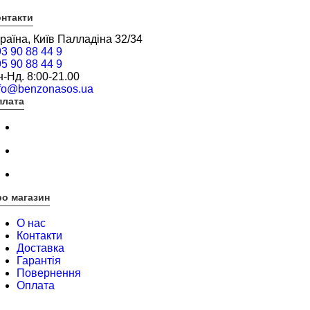
нтакти
раїна, Київ Палладіна 32/34
3 90 88 44 9
5 90 88 44 9
-Нд. 8:00-21.00
nfo@benzonasos.ua
плата
о магазин
О нас
Контакти
Доставка
Гарантія
Повернення
Оплата