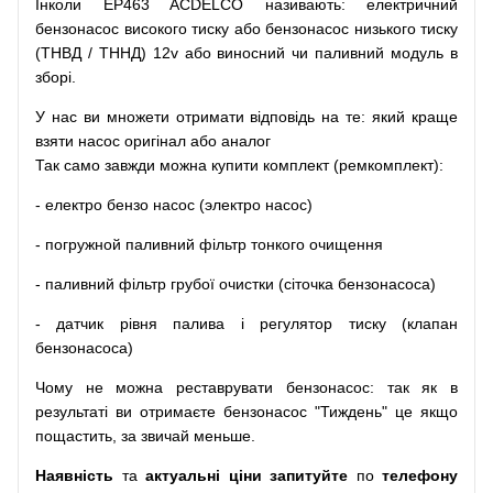
Інколи EP463 ACDELCO
називають
:
електричний
бензонасос
високого
тиску
або
бензонасос
низького
тиску
(
ТНВД
/
ТННД
)
12v
або
виносний
чи
паливний
модуль
в
зборі
.
У
нас
ви
множети
отримати
відповідь
на
те
: який
краще
взяти
насос
оригінал
або
аналог
Так
само
завжди
можна
купити
комплект
(
ремкомплект
)
:
-
електро
бензо
насос (электро насос)
-
погружной
паливний
фільтр
тонкого очищення
-
паливний
фільтр
грубої
очистки
(
сіточка
бензонасоса
)
-
датчик
рівня
палива
і
регулятор
тиску
(
клапан
бензонасоса
)
Чому
не можна
реставрувати
бензонасос
:
так
як
в
результаті
ви
отримаєте
бензонасос
"
Тиждень" це якщо
пощастить, за звичай меньше.
Наявність
та
актуальні ціни запитуйте
по
телефону