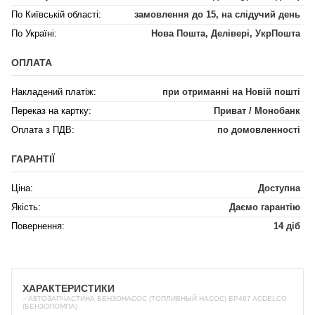
По Київській області:
замовлення до 15, на слідучий день
По Україні:
Нова Пошта, Делівері, УкрПошта
ОПЛАТА
Накладений платіж:
при отриманні на Новій пошті
Переказ на картку:
Приват / Монобанк
Оплата з ПДВ:
по домовленності
ГАРАНТІЇ
Ціна:
Доступна
Якість:
Даємо гарантію
Повернення:
14 діб
ХАРАКТЕРИСТИКИ
✅АВТОЗАПЧАСТИНА БЕНЗОНАСОС (ТОПЛИВНЫЙ НАСОС) EP467 ACDELCO
(БЕНЗОПОМПА)