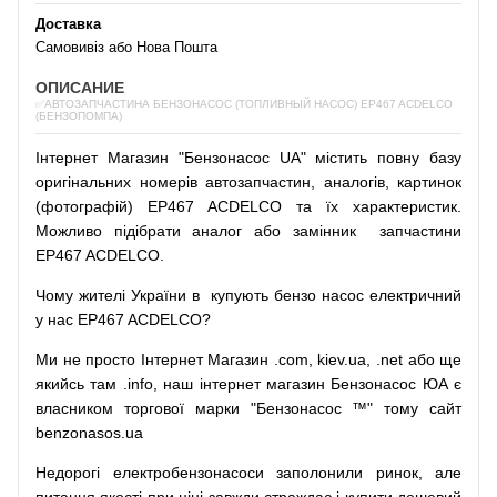
Доставка
Самовивіз або Нова Пошта
ОПИСАНИЕ
✅АВТОЗАПЧАСТИНА БЕНЗОНАСОС (ТОПЛИВНЫЙ НАСОС) EP467 ACDELCO
(БЕНЗОПОМПА)
Інтернет
Магазин
"
Бензонасос
UA
"
містить
повну
базу
оригінальних
номерів автозапчастин
,
аналогів
,
картинок
(
фотографій
)
EP467 ACDELCO та їх характеристик.
Можливо
підібрати
аналог
або
замінник
запчастини
EP467 ACDELCO.
Чому
жителі
України
в
купують
бензо насос
електричний
у
нас
EP467 ACDELCO?
Ми
не просто
Інтернет
Магазин
.com
,
kiev.ua
,
.net
або
ще
якийсь
там
.info
,
наш
інтернет
магазин
Бензонасос
ЮА
є
власником
торгової
марки
"
Бензонасос
™
"
тому
сайт
benzonasos.ua
Недорогі
електробензонасоси
заполонили
ринок
,
але