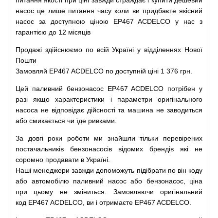
питання
якості
при
ціні
завжди
страждає
і
купити
дешевий
насос
це
лише
питання
часу
коли
ви
придбаєте
якісний
насос
за доступною
ціною
EP467 ACDELCO у нас з
гарантією до 12 місяців
Продажі
здійснюємо
по
всій
Україні
у відділеннях
Нової
Пошти
Замовляй
EP467 ACDELCO по доступній ціні 1 376 грн.
Цей
паливний
бензонасос
EP467 ACDELCO
потрібен
у
разі
якщо
характеристики
і
параметри
оригінального
насоса не
відповідає дійсності та
машина
не заводиться
або
смикається чи
їде
ривками
.
За
довгі
роки
роботи
ми
знайшли
тільки
перевірених
постачальників
бензонасосів відомих брендів
які
не
соромно
продавати
в
Україні.
Наші
менеджери
завжди
допоможуть
підібрати
по
він коду
або
автомобілю
паливний
насос
або
бензонасос
,
ціна
при
цьому
не зміниться
.
Замовляючи
оригінальний
код
EP467 ACDELCO, ви і отримаєте EP467 ACDELCO.