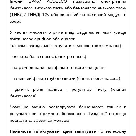
Інколи EP467 ACDELCO
називають
:
електричний
бензонасос
високого
тиску
або
бензонасос
низького
тиску
(
ТНВД
/
ТННД
)
12v
або
виносний
чи
паливний
модуль
в
зборі
.
У
нас
ви
множети
отримати
відповідь
на
те
: який
краще
взяти
насос
оригінал
або
аналог
Так
само
завжди
можна
купити
комплект
(
ремкомплект
)
:
-
електро
бензо
насос (электро насос)
-
погружной
паливний
фільтр
тонкого очищення
-
паливний
фільтр
грубої
очистки
(
сіточка
бензонасоса
)
-
датчик
рівня
палива
і
регулятор
тиску
(
клапан
бензонасоса
)
Чому
не можна
реставрувати
бензонасос
:
так
як
в
результаті
ви
отримаєте
бензонасос
"
Тиждень" це якщо
пощастить, за звичай меньше.
Наявність
та
актуальні ціни запитуйте
по
телефону