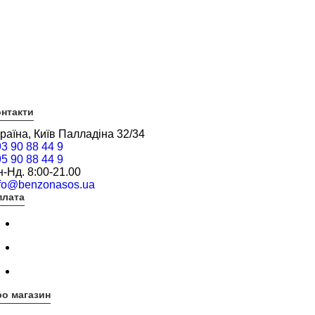
нтакти
раїна, Київ Палладіна 32/34
3 90 88 44 9
5 90 88 44 9
-Нд. 8:00-21.00
nfo@benzonasos.ua
плата
о магазин