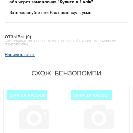
або через замовлення "Купити в 1 клік"
Зателефонуйте
і
ми
Вас
проконсультуємо
!
ОТЗЫВЫ (0)
✅АВТОЗАПЧАСТИНА БЕНЗОНАСОС (ТОПЛИВНЫЙ НАСОС) EP467 ACDELCO
(БЕНЗОПОМПА)
Написать отзыв
СХОЖІ БЕНЗОПОМПИ
ЦІНА ЗА НАСОС!
ЦІНА ЗА НАСОС!