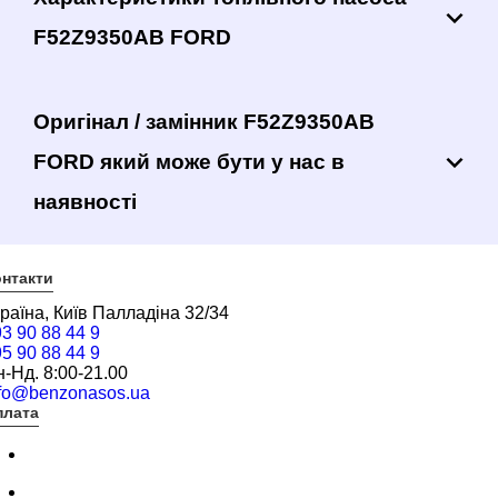
F52Z9350AB FORD
Оригінал / замінник F52Z9350AB
FORD який може бути у нас в
наявності
нтакти
раїна, Київ Палладіна 32/34
3 90 88 44 9
5 90 88 44 9
-Нд. 8:00-21.00
nfo@benzonasos.ua
плата