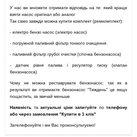
У
нас
ви
множети
отримати
відповідь
на
те
: який
краще
взяти
насос
оригінал
або
аналог
Так
само
завжди
можна
купити
комплект
(
ремкомплект
)
:
-
електро
бензо
насос (электро насос)
-
погружной
паливний
фільтр
тонкого очищення
-
паливний
фільтр
грубої
очистки
(
сіточка
бензонасоса
)
-
датчик
рівня
палива
і
регулятор
тиску
(
клапан
бензонасоса
)
Чому
не можна
реставрувати
бензонасос
:
так
як
в
результаті
ви
отримаєте
бензонасос
"
Тиждень" це якщо
пощастить, за звичай меньше.
Наявність
та
актуальні ціни запитуйте
по
телефону
або через замовлення "Купити в 1 клік"
Зателефонуйте
і
ми
Вас
проконсультуємо
!