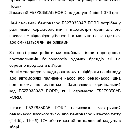
Пошти
Замовляй
F52Z9350AB FORD по доступній ціні 1 376 грн.
Цей
паливний
бензонасос
F52Z9350AB FORD
потрібен
у
разі
якщо
характеристики
і
параметри
оригінального
насоса не
відповідає дійсності та
машина
не заводиться
або
смикається чи
їде
ривками
.
За
довгі
роки
роботи
ми
знайшли
тільки
перевірених
постачальників
бензонасосів відомих брендів
які
не
соромно
продавати
в
Україні.
Наші
менеджери
завжди
допоможуть
підібрати
по
він коду
або
автомобілю
паливний
насос
або
бензонасос
,
ціна
при
цьому
не зміниться
.
Замовляючи
оригінальний
код
F52Z9350AB FORD, ви і отримаєте F52Z9350AB
FORD.
Інколи F52Z9350AB FORD
називають
:
електричний
бензонасос
високого
тиску
або
бензонасос
низького
тиску
(
ТНВД
/
ТННД
)
12v
або
виносний
чи
паливний
модуль
в
зборі
.