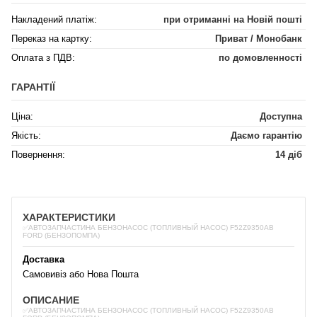
Накладений платіж:
при отриманні на Новій пошті
Переказ на картку:
Приват / Монобанк
Оплата з ПДВ:
по домовленності
ГАРАНТІЇ
Ціна:
Доступна
Якість:
Даємо гарантію
Повернення:
14 діб
ХАРАКТЕРИСТИКИ
✅АВТОЗАПЧАСТИНА БЕНЗОНАСОС (ТОПЛИВНЫЙ НАСОС) F52Z9350AB
FORD (БЕНЗОПОМПА)
Доставка
Самовивіз або Нова Пошта
ОПИСАНИЕ
✅АВТОЗАПЧАСТИНА БЕНЗОНАСОС (ТОПЛИВНЫЙ НАСОС) F52Z9350AB