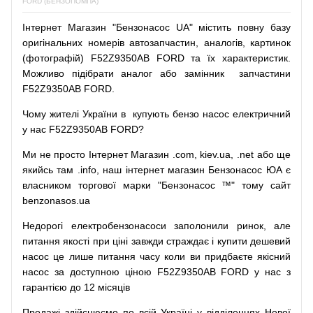
FORD (БЕНЗОПОМПА)
Інтернет
Магазин
"
Бензонасос
UA
"
містить
повну
базу
оригінальних
номерів автозапчастин
,
аналогів
,
картинок
(
фотографій
)
F52Z9350AB FORD та їх характеристик.
Можливо
підібрати
аналог
або
замінник
запчастини
F52Z9350AB FORD.
Чому
жителі
України
в
купують
бензо насос
електричний
у
нас
F52Z9350AB FORD?
Ми
не просто
Інтернет
Магазин
.com
,
kiev.ua
,
.net
або
ще
якийсь
там
.info
,
наш
інтернет
магазин
Бензонасос
ЮА
є
власником
торгової
марки
"
Бензонасос
™
"
тому
сайт
benzonasos.ua
Недорогі
електробензонасоси
заполонили
ринок
,
але
питання
якості
при
ціні
завжди
страждає
і
купити
дешевий
насос
це
лише
питання
часу
коли
ви
придбаєте
якісний
насос
за доступною
ціною
F52Z9350AB FORD у нас з
гарантією до 12 місяців
Продажі
здійснюємо
по
всій
Україні
у відділеннях
Нової