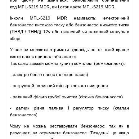
при
цьому
не зміниться
.
Замовляючи
оригінальний
код
MFL-6219 MDR, ви і отримаєте MFL-6219 MDR.
Інколи MFL-6219 MDR
називають
:
електричний
бензонасос
високого
тиску
або
бензонасос
низького
тиску
(
ТНВД
/
ТННД
)
12v
або
виносний
чи
паливний
модуль
в
зборі
.
У
нас
ви
множети
отримати
відповідь
на
те
: який
краще
взяти
насос
оригінал
або
аналог
Так
само
завжди
можна
купити
комплект
(
ремкомплект
)
:
-
електро
бензо
насос (электро насос)
-
погружной
паливний
фільтр
тонкого очищення
-
паливний
фільтр
грубої
очистки
(
сіточка
бензонасоса
)
-
датчик
рівня
палива
і
регулятор
тиску
(
клапан
бензонасоса
)
Чому
не можна
реставрувати
бензонасос
:
так
як
в
результаті
ви
отримаєте
бензонасос
"
Тиждень" це якщо