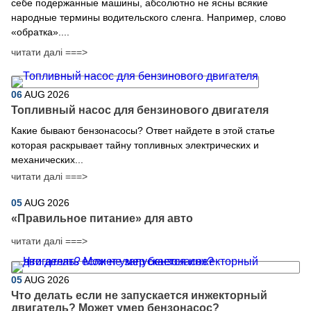
себе подержанные машины, абсолютно не ясны всякие
народные термины водительского сленга. Например, слово
«обратка»....
читати далі ===>
06
AUG
2026
Топливный насос для бензинового двигателя
Какие бывают бензонасосы? Ответ найдете в этой статье
которая раскрывает тайну топливных электрических и
механических...
читати далі ===>
05
AUG
2026
​«Правильное питание» для авто
читати далі ===>
05
AUG
2026
Что делать если не запускается инжекторный
двигатель? Может умер бензонасос?