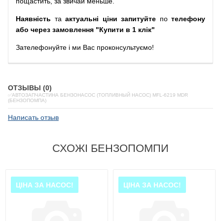
пощастить, за звичай меньше.
Наявність
та
актуальні ціни запитуйте
по
телефону
або через замовлення "Купити в 1 клік"
Зателефонуйте
і
ми
Вас
проконсультуємо
!
ОТЗЫВЫ (0)
✅АВТОЗАПЧАСТИНА БЕНЗОНАСОС (ТОПЛИВНЫЙ НАСОС) MFL-6219 MDR
(БЕНЗОПОМПА)
Написать отзыв
СХОЖІ БЕНЗОПОМПИ
ЦІНА ЗА НАСОС!
ЦІНА ЗА НАСОС!