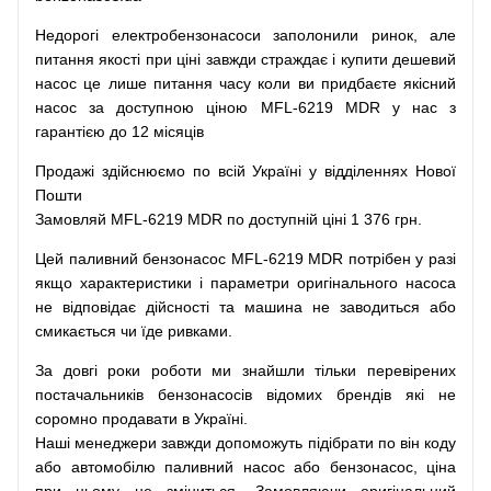
Недорогі
електробензонасоси
заполонили
ринок
,
але
питання
якості
при
ціні
завжди
страждає
і
купити
дешевий
насос
це
лише
питання
часу
коли
ви
придбаєте
якісний
насос
за доступною
ціною
MFL-6219 MDR у нас з
гарантією до 12 місяців
Продажі
здійснюємо
по
всій
Україні
у відділеннях
Нової
Пошти
Замовляй
MFL-6219 MDR по доступній ціні 1 376 грн.
Цей
паливний
бензонасос
MFL-6219 MDR
потрібен
у разі
якщо
характеристики
і
параметри
оригінального
насоса
не
відповідає дійсності та
машина
не заводиться
або
смикається чи
їде
ривками
.
За
довгі
роки
роботи
ми
знайшли
тільки
перевірених
постачальників
бензонасосів відомих брендів
які
не
соромно
продавати
в
Україні.
Наші
менеджери
завжди
допоможуть
підібрати
по
він коду
або
автомобілю
паливний
насос
або
бензонасос
,
ціна