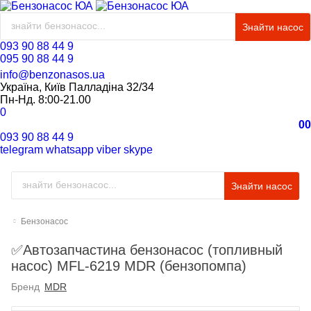
Знайти насос
093 90 88 44 9
095 90 88 44 9
info@benzonasos.ua
Україна, Київ Палладіна 32/34
Пн-Нд. 8:00-21.00
0
0
0
093 90 88 44 9
telegram
whatsapp
viber
skype
Знайти насос
Бензонасос
✅Автозапчастина бензонасос (топливный
насос) MFL-6219 MDR (бензопомпа)
Бренд
MDR