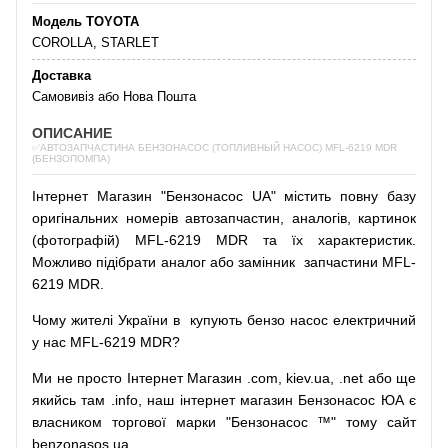
Модель TOYOTA
COROLLA, STARLET
Доставка
Самовивіз або Нова Пошта
ОПИСАНИЕ
✅АВТОЗАПЧАСТИНА БЕНЗОНАСОС (ТОПЛИВНЫЙ НАСОС) MFL-6219 MDR
(БЕНЗОПОМПА)
Інтернет
Магазин
"
Бензонасос
UA
"
містить
повну
базу
оригінальних
номерів автозапчастин
,
аналогів
,
картинок
(
фотографій
)
MFL-6219 MDR та їх характеристик.
Можливо
підібрати
аналог
або
замінник
запчастини MFL-
6219 MDR.
Чому
жителі
України
в
купують
бензо насос
електричний
у
нас
MFL-6219 MDR?
Ми
не просто
Інтернет
Магазин
.com
,
kiev.ua
,
.net
або
ще
якийсь
там
.info
,
наш
інтернет
магазин
Бензонасос
ЮА
є
власником
торгової
марки
"
Бензонасос
™
"
тому
сайт
benzonasos.ua