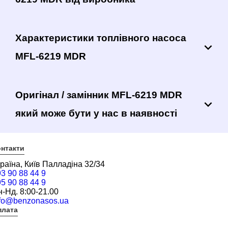
Характеристики топлівного насоса
MFL-6219 MDR
Оригінал / замінник MFL-6219 MDR
який може бути у нас в наявності
нтакти
раїна, Київ Палладіна 32/34
3 90 88 44 9
5 90 88 44 9
-Нд. 8:00-21.00
nfo@benzonasos.ua
плата