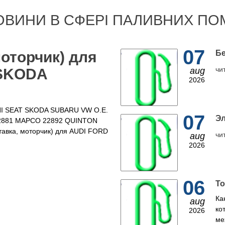
ОВИНИ В СФЕРІ ПАЛИВНИХ ПО
07
моторчик) для
Бе
чи
 SKODA
aug
2026
INI SEAT SKODA SUBARU VW O.E.
07
Эл
 22881 MAPCO 22892 QUINTON
авка, моторчик) для AUDI FORD
чи
aug
2026
06
То
Ка
aug
ко
2026
ме