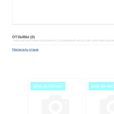
ОТЗЫВЫ (0)
✅АВТОЗАПЧАСТИНА БЕНЗОНАСОС (ТОПЛИВНЫЙ НАСОС) MFL-6508 MDR (БЕН
Написать отзыв
ОС!
ЦІНА ЗА НАСОС!
ЦІНА ЗА НА