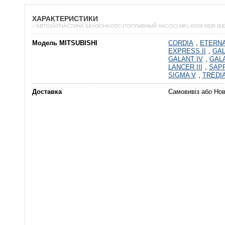
ХАРАКТЕРИСТИКИ
✅АВТОЗАПЧАСТИНА БЕНЗОНАСОС (ТОПЛИВНЫЙ НАСОС) MFL-6508 MDR (Б
Модель MITSUBISHI
CORDIA
,
ETERNA 
EXPRESS II
,
GAL
GALANT IV
,
GAL
LANCER III
,
SAPP
SIGMA V
,
TREDI
Доставка
Самовивіз або Но