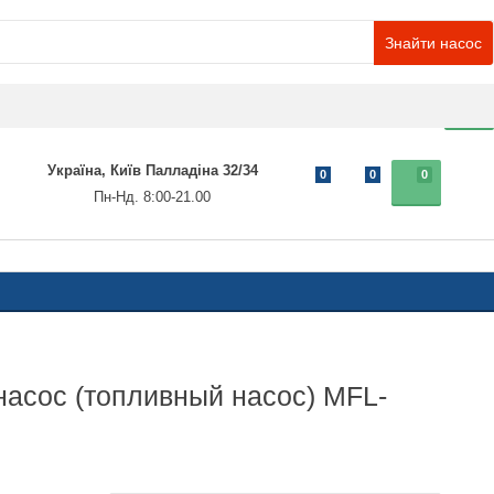
Знайти насос
0
Україна, Київ Палладіна 32/34
0
0
0
Пн-Нд. 8:00-21.00
асос (топливный насос) MFL-