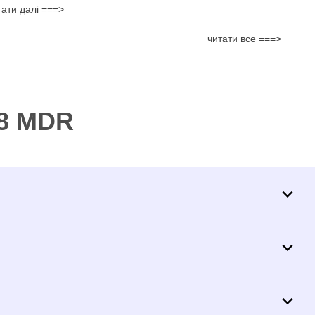
тати далі ===>
читати все ===>
08 MDR