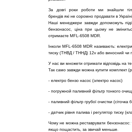
За
довгі
роки
роботи
ми
знайшли
ті
брендів
які
не соромно
продавати
в
Україні
Наші
менеджери
завжди
допоможуть
під
бензонасос
,
ціна
при
цьому
не змінить
отримаєте MFL-6508 MDR.
Інколи MFL-6508 MDR
називають
:
електр
тиску
(
ТНВД
/
ТННД
)
12v
або
виносний
чи
У
нас
ви
множети
отримати
відповідь
на
те
Так
само
завжди
можна
купити
комплект
(
р
-
електро
бензо
насос (электро насос)
-
погружной
паливний
фільтр
тонкого очи
-
паливний
фільтр
грубої
очистки
(
сіточка
б
-
датчик
рівня
палива
і
регулятор
тиску
(
кл
Чому
не можна
реставрувати
бензонасос
:
якщо пощастить, за звичай меньше.