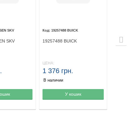
ESEN SKV
19257488 BUICK
EN SKV
19257488 BUICK
ЦЕНА:
.
1 376 грн.
В наличии
зине
кошик
Товар в корзине
У кошик
Товар в ко