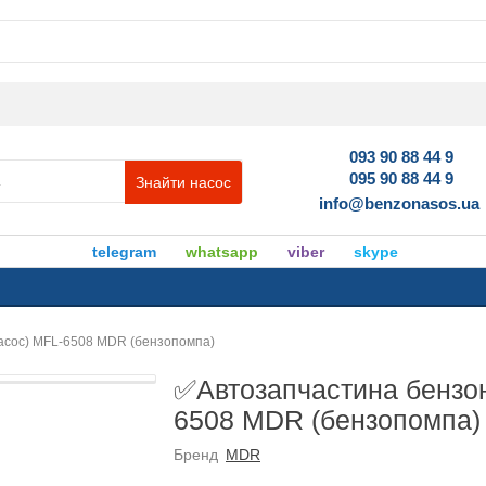
093 90 88 44 9
095 90 88 44 9
Знайти насос
info@benzonasos.ua
telegram
whatsapp
viber
skype
асос) MFL-6508 MDR (бензопомпа)
✅Автозапчастина бензон
6508 MDR (бензопомпа)
Бренд
MDR