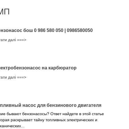
МП
нзонасос бош 0 986 580 050 | 0986580050
тати далі ===>
ектробензонасос на карбюратор
тати далі ===>
пливный насос для бензинового двигателя
кие бывают бензонасосы? Ответ найдете в этой статье
торая раскрывает тайну топливных электрических и
ханических...