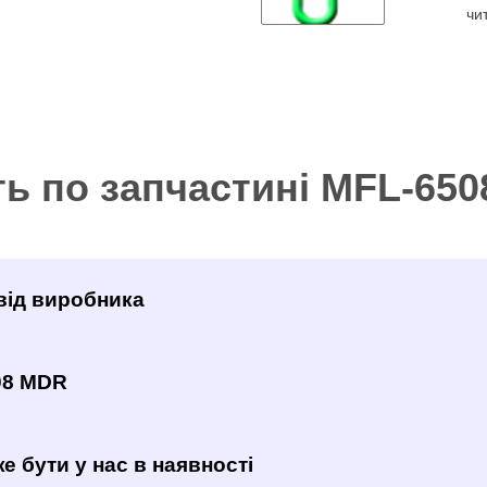
чи
ть по запчастині MFL-65
від виробника
08 MDR
е бути у нас в наявності