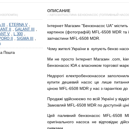
ОПИСАНИЕ
ЕНЗОПОМПА)
✅АВТОЗАПЧАСТИНА БЕНЗОНАСОС (ТОПЛИВНЫЙ НАСОС)
III
,
ETERNA V
,
Інтернет
Магазин
"
Бензонасос
UA
"
містить
ANT II
,
GALANT III
,
картинок
(
фотографій
)
MFL-6508 MDR та ї
ANT V
,
L 300
,
запчастини MFL-6508 MDR.
ORO II
,
SIGMA III
,
A
Чому
жителі
України
в
купують
бензо насо
ва Пошта
Ми
не просто
Інтернет
Магазин
.com
,
kie
Бензонасос
ЮА
є
власником
торгової
марк
Недорогі
електробензонасоси
заполонил
купити
дешевий
насос
це
лише
питанн
ціною
MFL-6508 MDR у нас з гарантією до 
Продажі
здійснюємо
по
всій
Україні
у відді
Замовляй
MFL-6508 MDR по доступній ціні 
Цей
паливний
бензонасос
MFL-6508 
оригінального
насоса не
відповідає дійс
ривками
.