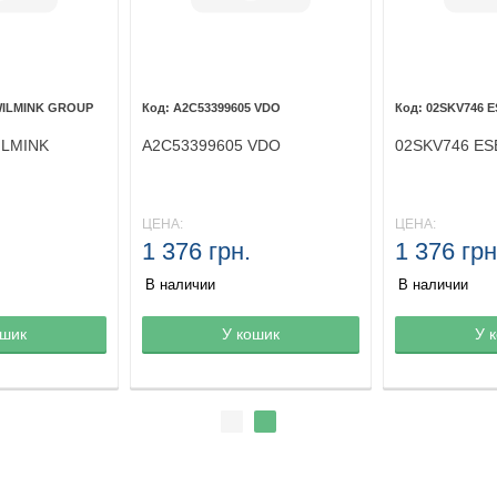
WILMINK GROUP
A2C53399605 VDO
02SKV746 
ILMINK
A2C53399605 VDO
02SKV746 ES
ЦЕНА:
ЦЕНА:
1 376 грн.
1 376 грн
В наличии
В наличии
ине
ошик
Товар в корзине
У кошик
Товар в кор
У 