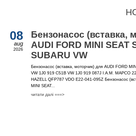
Н
08
Бензонасос (вставка, 
AUDI FORD MINI SEAT
aug
2026
SUBARU VW
Бензонасос (вставка, моторчик) для AUDI FORD M
VW 1J0 919 C51B VW 1J0 919 087J I.A.M. MAPCO
HAZELL QFP787 VDO E22-041-095Z Бензонасос (вст
MINI SEAT...
читати далі ===>