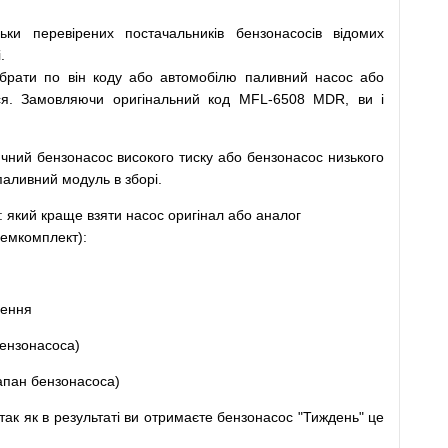
льки
перевірених
постачальників
бензонасосів відомих
.
ібрати
по
він коду
або
автомобілю
паливний
насос
або
ся
.
Замовляючи
оригінальний
код
MFL-6508 MDR, ви і
ичний
бензонасос
високого
тиску
або
бензонасос
низького
паливний
модуль
в
зборі
.
: який
краще
взяти
насос
оригінал
або
аналог
емкомплект
)
:
щення
ензонасоса
)
апан
бензонасоса
)
так
як
в
результаті
ви
отримаєте
бензонасос
"
Тиждень" це