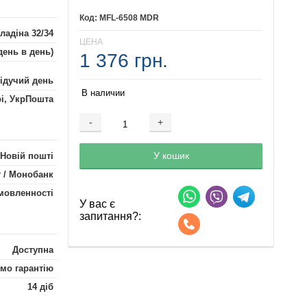
MFL-6508 MDR
ладіна 32/34
ЦЕНА
день в день)
1 376 грн.
лідучий день
В наличии
рі, УкрПошта
-
+
Добавляется...
Добавлен
У кошик
 Новій пошті
 / Монобанк
мовленності
У вас є
запитання?:
Доступна
мо гарантію
14 діб