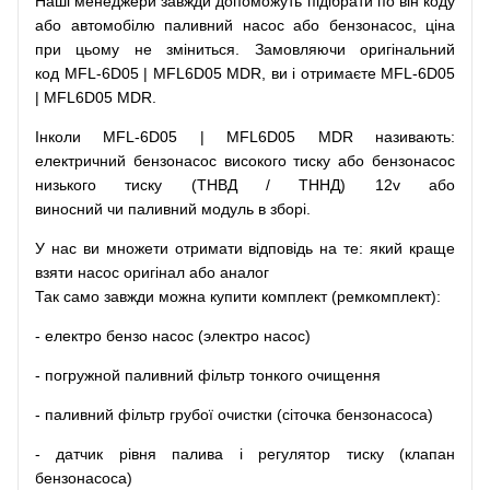
Наші
менеджери
завжди
допоможуть
підібрати
по
він коду
або
автомобілю
паливний
насос
або
бензонасос
,
ціна
при
цьому
не зміниться
.
Замовляючи
оригінальний
код
MFL-6D05 | MFL6D05 MDR, ви і отримаєте MFL-6D05
| MFL6D05 MDR.
Інколи MFL-6D05 | MFL6D05 MDR
називають
:
електричний
бензонасос
високого
тиску
або
бензонасос
низького
тиску
(
ТНВД
/
ТННД
)
12v
або
виносний
чи
паливний
модуль
в
зборі
.
У
нас
ви
множети
отримати
відповідь
на
те
: який
краще
взяти
насос
оригінал
або
аналог
Так
само
завжди
можна
купити
комплект
(
ремкомплект
)
:
-
електро
бензо
насос (электро насос)
-
погружной
паливний
фільтр
тонкого очищення
-
паливний
фільтр
грубої
очистки
(
сіточка
бензонасоса
)
-
датчик
рівня
палива
і
регулятор
тиску
(
клапан
бензонасоса
)