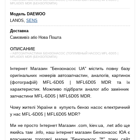
MFL6D05 MDR (БЕНЗОПОМПА)
Модель DAEWOO
LANOS,
SENS
Доставка
Самовивіз або Нова Пошта
ОПИСАНИЕ
✅АВТОЗАПЧАСТИНА БЕНЗОНАСОС (ТОПЛИВНЫЙ НАСОС) MFL-6D05 |
MFL6D05 MDR (БЕНЗОПОМПА)
Інтернет
Магазин
"
Бензонасос
UA
"
містить
повну
базу
оригінальних
номерів автозапчастин
,
аналогів
,
картинок
(
фотографій
)
MFL-6D05 | MFL6D05 MDR та їх
характеристик.
Можливо
підібрати
аналог
або
замінник
запчастини MFL-6D05 | MFL6D05 MDR.
Чому
жителі
України
в
купують
бензо насос
електричний
у
нас
MFL-6D05 | MFL6D05 MDR?
Ми
не просто
Інтернет
Магазин
.com
,
kiev.ua
,
.net
або
ще
якийсь
там
.info
,
наш
інтернет
магазин
Бензонасос
ЮА
є
власником
торгової
марки
"
Бензонасос
™
"
тому
сайт