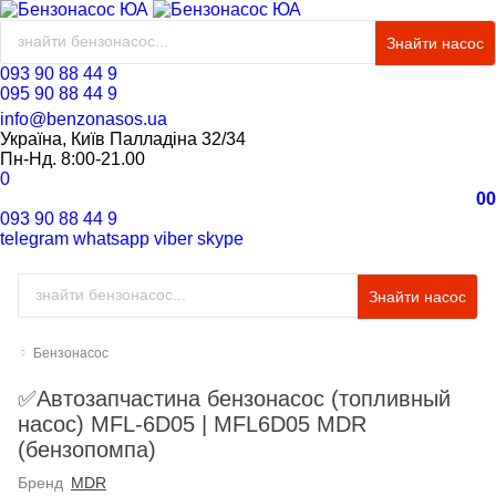
Знайти насос
093 90 88 44 9
095 90 88 44 9
info@benzonasos.ua
Україна, Київ Палладіна 32/34
Пн-Нд. 8:00-21.00
0
0
0
093 90 88 44 9
telegram
whatsapp
viber
skype
Знайти насос
Бензонасос
✅Автозапчастина бензонасос (топливный
насос) MFL-6D05 | MFL6D05 MDR
(бензопомпа)
Бренд
MDR