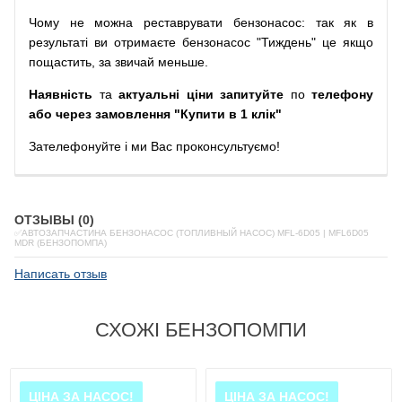
Чому
не можна
реставрувати
бензонасос
:
так
як
в
результаті
ви
отримаєте
бензонасос
"
Тиждень" це якщо
пощастить, за звичай меньше.
Наявність
та
актуальні ціни запитуйте
по
телефону
або через замовлення "Купити в 1 клік"
Зателефонуйте
і
ми
Вас
проконсультуємо
!
ОТЗЫВЫ (0)
✅АВТОЗАПЧАСТИНА БЕНЗОНАСОС (ТОПЛИВНЫЙ НАСОС) MFL-6D05 | MFL6D05
MDR (БЕНЗОПОМПА)
Написать отзыв
СХОЖІ БЕНЗОПОМПИ
ЦІНА ЗА НАСОС!
ЦІНА ЗА НАСОС!