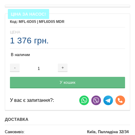
ЦІНА ЗА НАСОС!
MFL-6D05 | MFL6D05 MDR
ЦЕНА
1 376 грн.
В наличии
-
+
Добавляется...
Добавлен
У кошик
У вас є запитання?:
ДОСТАВКА
Самовивіз:
Київ, Палладіна 32/34