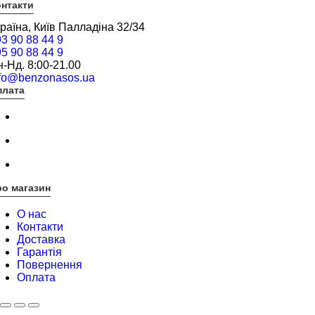
нтакти
раїна, Київ Палладіна 32/34
3 90 88 44 9
5 90 88 44 9
-Нд. 8:00-21.00
nfo@benzonasos.ua
плата
о магазин
О нас
Контакти
Доставка
Гарантія
Повернення
Оплата