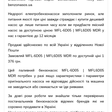
benzonasos.ua
Недорогі
електробензонасоси
заполонили
ринок
,
але
питання
якості
при
ціні
завжди
страждає
і
купити
дешевий
насос
це
лише
питання
часу
коли
ви
придбаєте
якісний
насос
за доступною
ціною
MFL-6D05 | MFL6D05 MDR у
нас з гарантією до 12 місяців
Продажі
здійснюємо
по
всій
Україні
у відділеннях
Нової
Пошти
Замовляй
MFL-6D05 | MFL6D05 MDR по доступній ціні 1
376 грн.
Цей
паливний
бензонасос
MFL-6D05 | MFL6D05
MDR
потрібен
у разі
якщо
характеристики
і
параметри
оригінального
насоса не
відповідає дійсності та
машина
не заводиться
або
смикається чи
їде
ривками
.
За
довгі
роки
роботи
ми
знайшли
тільки
перевірених
постачальників
бензонасосів відомих брендів
які
не
соромно
продавати
в
Україні.