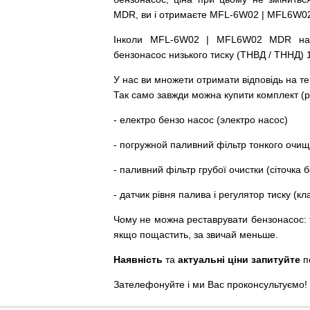
MDR, ви і отримаєте MFL-6W02 | MFL6W0
Інколи MFL-6W02 | MFL6W02 MDR
на
бензонасос
низького
тиску
(
ТНВД
/
ТННД
)
У
нас
ви
множети
отримати
відповідь
на
те
Так
само
завжди
можна
купити
комплект
(
р
-
електро
бензо
насос (электро насос)
-
погружной
паливний
фільтр
тонкого очи
-
паливний
фільтр
грубої
очистки
(
сіточка
б
-
датчик
рівня
палива
і
регулятор
тиску
(
кл
Чому
не можна
реставрувати
бензонасос
:
якщо пощастить, за звичай меньше.
Наявність
та
актуальні ціни запитуйте
п
Зателефонуйте
і
ми
Вас
проконсультуємо
!