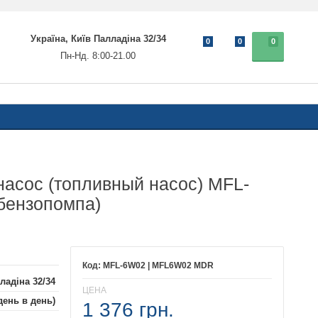
Україна, Київ Палладіна 32/34
0
0
0
Пн-Нд. 8:00-21.00
асос (топливный насос) MFL-
бензопомпа)
MFL-6W02 | MFL6W02 MDR
ладіна 32/34
ЦЕНА
день в день)
1 376 грн.