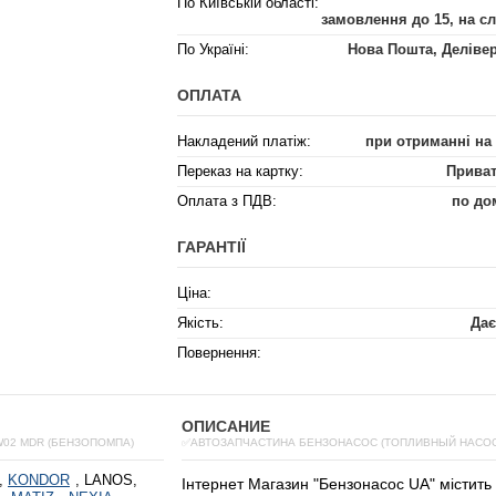
По Київській області:
замовлення до 15, на с
По Україні:
Нова Пошта, Деліве
ОПЛАТА
Накладений платіж:
при отриманні на
Переказ на картку:
Приват
Оплата з ПДВ:
по до
ГАРАНТІЇ
Ціна:
Якість:
Дає
Повернення:
ОПИСАНИЕ
W02 MDR (БЕНЗОПОМПА)
✅АВТОЗАПЧАСТИНА БЕНЗОНАСОС (ТОПЛИВНЫЙ НАСОС)
,
KONDOR
, LANOS,
Інтернет
Магазин
"
Бензонасос
UA
"
містить