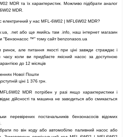
02 MDR та їх характеристик.
Можливо
підібрати
аналог
L6W02 MDR.
с
електричний
у
нас
MFL-6W02 | MFL6W02 MDR?
v.ua
,
.net
або
ще
якийсь
там
.info
,
наш
інтернет
магазин
и
"
Бензонасос
™
"
тому
сайт
benzonasos.ua
и
ринок
,
але
питання
якості
при
ціні
завжди
страждає
і
я
часу
коли
ви
придбаєте
якісний
насос
за доступною
рантією до 12 місяців
леннях
Нової
Пошти
упній ціні 1 376 грн.
 MFL6W02 MDR
потрібен
у разі
якщо
характеристики
і
відає дійсності та
машина
не заводиться
або
смикається
льки
перевірених
постачальників
бензонасосів відомих
.
ібрати
по
він коду
або
автомобілю
паливний
насос
або
я
.
Замовляючи
оригінальний
код
MFL-6W02 | MFL6W02