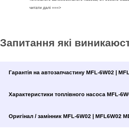
читати далі ===>
Запитання які виникаюс
Гарантія на автозапчастину MFL-6W02 | M
Характеристики топлівного насоса MFL-6
Оригінал / замінник MFL-6W02 | MFL6W02 MD