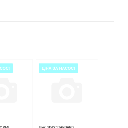
АСОС!
ЦІНА ЗА НАСОС!
 C VAG
31522 STANDARD