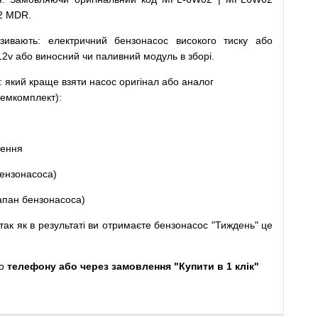
2 MDR.
зивають
:
електричний
бензонасос
високого
тиску
або
12v
або
виносний
чи
паливний
модуль
в
зборі
.
: який
краще
взяти
насос
оригінал
або
аналог
емкомплект
)
:
щення
ензонасоса
)
апан
бензонасоса
)
так
як
в
результаті
ви
отримаєте
бензонасос
"
Тиждень" це
о
телефону або через замовлення "Купити в 1 клік"