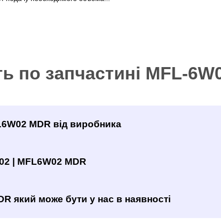
ть по запчастині MFL-6W
FL6W02 MDR від виробника
W02 | MFL6W02 MDR
R який може бути у нас в наявності