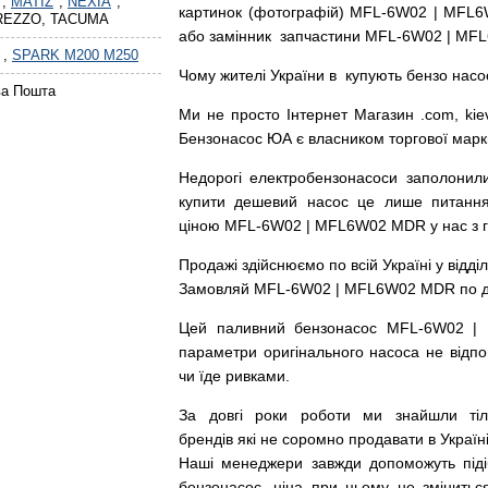
,
MATIZ
,
NEXIA
,
картинок
(
фотографій
)
MFL-6W02 | MFL6W
 REZZO, TACUMA
або
замінник
запчастини MFL-6W02 | MF
,
SPARK M200 M250
Чому
жителі
України
в
купують
бензо насо
ва Пошта
Ми
не просто
Інтернет
Магазин
.com
,
kie
Бензонасос
ЮА
є
власником
торгової
марк
Недорогі
електробензонасоси
заполонил
купити
дешевий
насос
це
лише
питанн
ціною
MFL-6W02 | MFL6W02 MDR у нас з га
Продажі
здійснюємо
по
всій
Україні
у відді
Замовляй
MFL-6W02 | MFL6W02 MDR по дост
Цей
паливний
бензонасос
MFL-6W02 |
параметри
оригінального
насоса не
відпо
чи
їде
ривками
.
За
довгі
роки
роботи
ми
знайшли
ті
брендів
які
не соромно
продавати
в
Україні
Наші
менеджери
завжди
допоможуть
під
бензонасос
,
ціна
при
цьому
не змінитьс