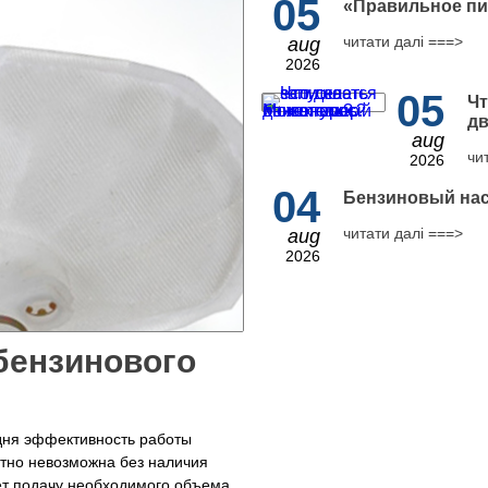
05
​«Правильное пи
читати далі ===>
aug
2026
05
Чт
дв
aug
чи
2026
04
Бензиновый нас
читати далі ===>
aug
2026
бензинового
дня эффективность работы
тно невозможна без наличия
т подачу необходимого объема...