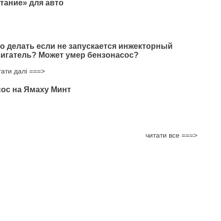
тание» для авто
о делать если не запускается инжекторный
игатель? Может умер бензонасос?
тати далі ===>
ос на Ямаху Минт
читати все ===>