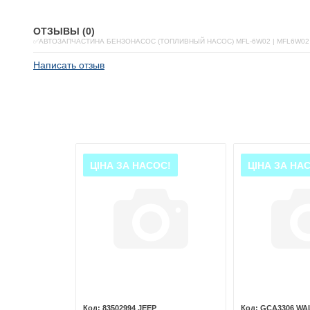
ОТЗЫВЫ (0)
✅АВТОЗАПЧАСТИНА БЕНЗОНАСОС (ТОПЛИВНЫЙ НАСОС) MFL-6W02 | MFL6W02
Написать отзыв
ОС!
ЦІНА ЗА НАСОС!
ЦІНА ЗА НА
 MAGNETI
83502994 JEEP
GCA3306 W