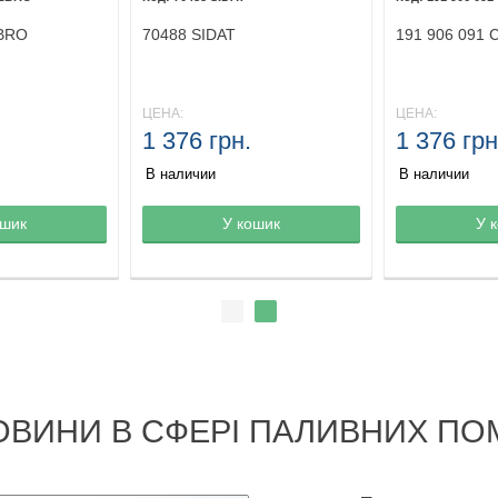
BRO
70488 SIDAT
191 906 091 
ЦЕНА:
ЦЕНА:
1 376 грн.
1 376 грн
В наличии
В наличии
ине
ошик
Товар в корзине
У кошик
Товар в кор
У 
ОВИНИ В СФЕРІ ПАЛИВНИХ ПО