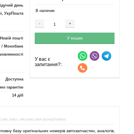
лідучий день
В наличии
рі, УкрПошта
-
+
Добавляется...
Добавлен
У кошик
 Новій пошті
 / Монобанк
мовленності
У вас є
запитання?:
Доступна
мо гарантію
14 діб
 MFL-6W02 | MFL6W02 MDR (БЕНЗОПОМПА)
повну
базу
оригінальних
номерів автозапчастин
,
аналогів
,