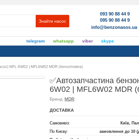
093 90 88 44 9
095 90 88 44 9
Знайти насос
info@benzonasos.ua
telegram
whatsapp
viber
skype
асос) MFL-6W02 | MFL6W02 MDR (бензопомпа)
✅Автозапчастина бензон
6W02 | MFL6W02 MDR (
Бренд
MDR
ДОСТАВКА
Самовивіз:
Київ, Пал
По Києву:
замовлення до 10 (