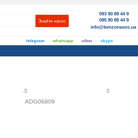
093 90 88 44 9
095 90 88 44 9
Знайти насос
info@benzonasos.ua
telegram
whatsapp
viber
skype
ADG06809