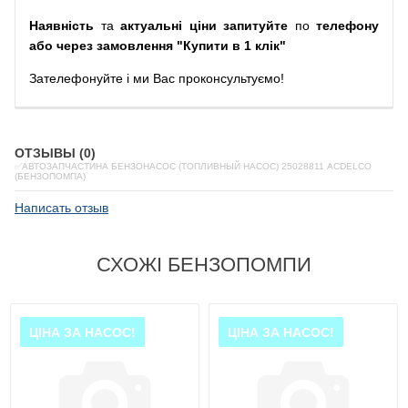
Наявність
та
актуальні ціни запитуйте
по
телефону
або через замовлення "Купити в 1 клік"
Зателефонуйте
і
ми
Вас
проконсультуємо
!
ОТЗЫВЫ (0)
✅АВТОЗАПЧАСТИНА БЕНЗОНАСОС (ТОПЛИВНЫЙ НАСОС) 25028811 ACDELCO
(БЕНЗОПОМПА)
Написать отзыв
СХОЖІ БЕНЗОПОМПИ
ЦІНА ЗА НАСОС!
ЦІНА ЗА НАСОС!