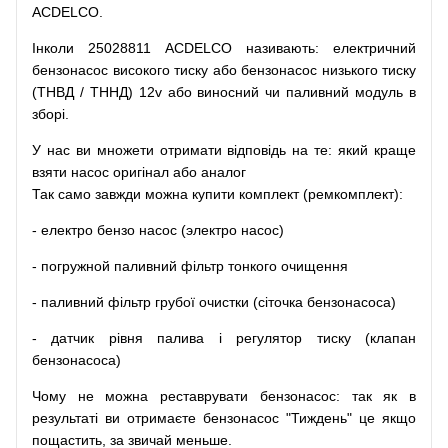
ACDELCO.
Інколи 25028811 ACDELCO
називають
:
електричний
бензонасос
високого
тиску
або
бензонасос
низького
тиску
(
ТНВД
/
ТННД
)
12v
або
виносний
чи
паливний
модуль
в
зборі
.
У
нас
ви
множети
отримати
відповідь
на
те
: який
краще
взяти
насос
оригінал
або
аналог
Так
само
завжди
можна
купити
комплект
(
ремкомплект
)
:
-
електро
бензо
насос (электро насос)
-
погружной
паливний
фільтр
тонкого очищення
-
паливний
фільтр
грубої
очистки
(
сіточка
бензонасоса
)
-
датчик
рівня
палива
і
регулятор
тиску
(
клапан
бензонасоса
)
Чому
не можна
реставрувати
бензонасос
:
так
як
в
результаті
ви
отримаєте
бензонасос
"
Тиждень" це якщо
пощастить, за звичай меньше.