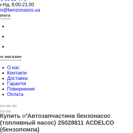
-Нд. 8:00-21.00
nfo@benzonasos.ua
плата
о магазин
О нас
Контакти
Доставка
Гарантія
Повернення
Оплата
Купить ✅Автозапчастина бензонасос
(топливный насос) 25028811 ACDELCO
(бензопомпа)