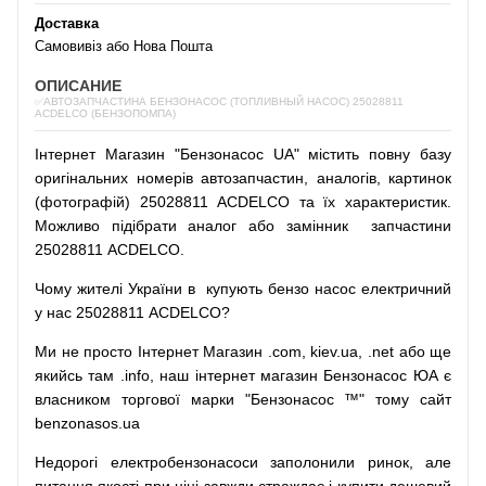
Доставка
Самовивіз або Нова Пошта
ОПИСАНИЕ
✅АВТОЗАПЧАСТИНА БЕНЗОНАСОС (ТОПЛИВНЫЙ НАСОС) 25028811
ACDELCO (БЕНЗОПОМПА)
Інтернет
Магазин
"
Бензонасос
UA
"
містить
повну
базу
оригінальних
номерів автозапчастин
,
аналогів
,
картинок
(
фотографій
)
25028811 ACDELCO та їх характеристик.
Можливо
підібрати
аналог
або
замінник
запчастини
25028811 ACDELCO.
Чому
жителі
України
в
купують
бензо насос
електричний
у
нас
25028811 ACDELCO?
Ми
не просто
Інтернет
Магазин
.com
,
kiev.ua
,
.net
або
ще
якийсь
там
.info
,
наш
інтернет
магазин
Бензонасос
ЮА
є
власником
торгової
марки
"
Бензонасос
™
"
тому
сайт
benzonasos.ua
Недорогі
електробензонасоси
заполонили
ринок
,
але