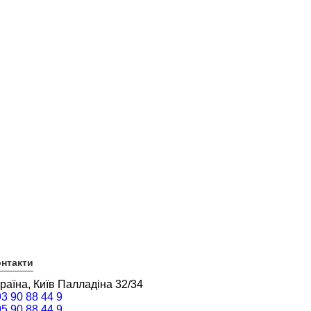
нтакти
раїна, Київ Палладіна 32/34
3 90 88 44 9
5 90 88 44 9