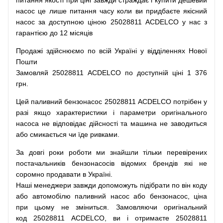
питання
якості
при
ціні
завжди
страждає
і
купити
дешевий
насос
це
лише
питання
часу
коли
ви
придбаєте
якісний
насос
за доступною
ціною
25028811 ACDELCO у нас з
гарантією до 12 місяців
Продажі
здійснюємо
по
всій
Україні
у відділеннях
Нової
Пошти
Замовляй
25028811 ACDELCO по доступній ціні 1 376
грн.
Цей
паливний
бензонасос
25028811 ACDELCO
потрібен
у
разі
якщо
характеристики
і
параметри
оригінального
насоса не
відповідає дійсності та
машина
не заводиться
або
смикається чи
їде
ривками
.
За
довгі
роки
роботи
ми
знайшли
тільки
перевірених
постачальників
бензонасосів відомих брендів
які
не
соромно
продавати
в
Україні.
Наші
менеджери
завжди
допоможуть
підібрати
по
він коду
або
автомобілю
паливний
насос
або
бензонасос
,
ціна
при
цьому
не зміниться
.
Замовляючи
оригінальний
код
25028811 ACDELCO, ви і отримаєте 25028811