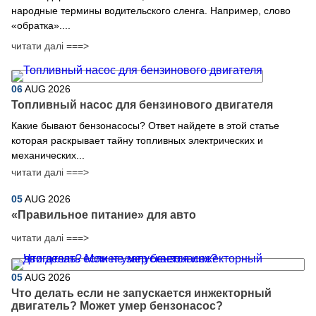
народные термины водительского сленга. Например, слово
«обратка»....
читати далі ===>
06
AUG
2026
Топливный насос для бензинового двигателя
Какие бывают бензонасосы? Ответ найдете в этой статье
которая раскрывает тайну топливных электрических и
механических...
читати далі ===>
05
AUG
2026
​«Правильное питание» для авто
читати далі ===>
05
AUG
2026
Что делать если не запускается инжекторный
двигатель? Может умер бензонасос?