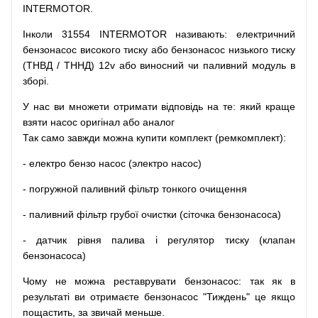
INTERMOTOR.
Інколи 31554 INTERMOTOR
називають
:
електричний
бензонасос
високого
тиску
або
бензонасос
низького
тиску
(
ТНВД
/
ТННД
)
12v
або
виносний
чи
паливний
модуль
в
зборі
.
У
нас
ви
множети
отримати
відповідь
на
те
: який
краще
взяти
насос
оригінал
або
аналог
Так
само
завжди
можна
купити
комплект
(
ремкомплект
)
:
-
електро
бензо
насос (электро насос)
-
погружной
паливний
фільтр
тонкого очищення
-
паливний
фільтр
грубої
очистки
(
сіточка
бензонасоса
)
-
датчик
рівня
палива
і
регулятор
тиску
(
клапан
бензонасоса
)
Чому
не можна
реставрувати
бензонасос
:
так
як
в
результаті
ви
отримаєте
бензонасос
"
Тиждень" це якщо
пощастить, за звичай меньше.