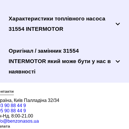
Характеристики топлівного насоса
31554 INTERMOTOR
Оригінал / замінник 31554
INTERMOTOR який може бути у нас в
наявності
нтакти
раїна, Київ Палладіна 32/34
3 90 88 44 9
5 90 88 44 9
-Нд. 8:00-21.00
nfo@benzonasos.ua
плата