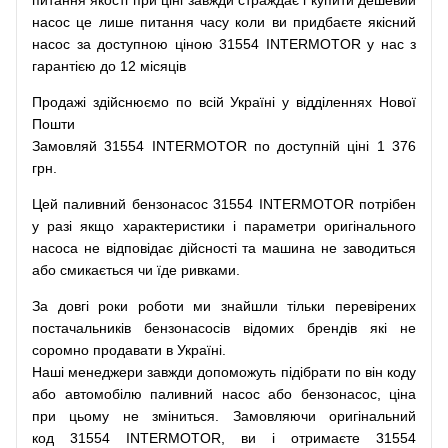
питання
якості
при
ціні
завжди
страждає
і
купити
дешевий
насос
це
лише
питання
часу
коли
ви
придбаєте
якісний
насос
за доступною
ціною
31554 INTERMOTOR у нас з
гарантією до 12 місяців
Продажі
здійснюємо
по
всій
Україні
у відділеннях
Нової
Пошти
Замовляй
31554 INTERMOTOR по доступній ціні 1 376
грн.
Цей
паливний
бензонасос
31554 INTERMOTOR
потрібен
у разі
якщо
характеристики
і
параметри
оригінального
насоса не
відповідає дійсності та
машина
не заводиться
або
смикається чи
їде
ривками
.
За
довгі
роки
роботи
ми
знайшли
тільки
перевірених
постачальників
бензонасосів відомих брендів
які
не
соромно
продавати
в
Україні.
Наші
менеджери
завжди
допоможуть
підібрати
по
він коду
або
автомобілю
паливний
насос
або
бензонасос
,
ціна
при
цьому
не зміниться
.
Замовляючи
оригінальний
код
31554 INTERMOTOR, ви і отримаєте 31554