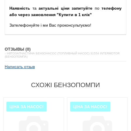
Наявність
та
актуальні ціни запитуйте
по
телефону
або через замовлення "Купити в 1 клік"
Зателефонуйте
і
ми
Вас
проконсультуємо
!
ОТЗЫВЫ (0)
✅АВТОЗАПЧАСТИНА БЕНЗОНАСОС (ТОПЛИВНЫЙ НАСОС) 31554 INTERMOTOR
(БЕНЗОПОМПА)
Написать отзыв
СХОЖІ БЕНЗОПОМПИ
ЦІНА ЗА НАСОС!
ЦІНА ЗА НАСОС!