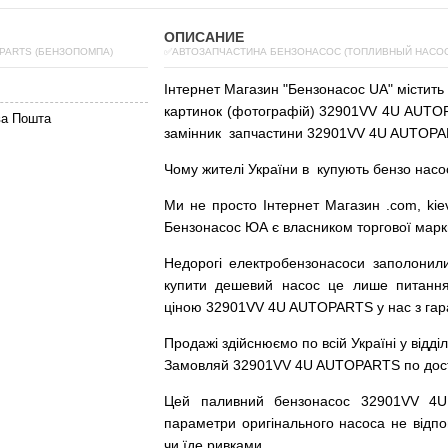
ОПИСАНИЕ
PARTS (БЕНЗОПОМПА)
✅АВТОЗАПЧАСТИНА БЕНЗОНАСОС (ТОПЛИВНЫЙ НАСОС)
Інтернет
Магазин
"
Бензонасос
UA
"
містить
картинок
(
фотографій
)
32901VV 4U AUTOPA
ва Пошта
замінник
запчастини 32901VV 4U AUTOPA
Чому
жителі
України
в
купують
бензо насо
Ми
не просто
Інтернет
Магазин
.com
,
kie
Бензонасос
ЮА
є
власником
торгової
марк
Недорогі
електробензонасоси
заполонил
купити
дешевий
насос
це
лише
питанн
ціною
32901VV 4U AUTOPARTS у нас з гара
Продажі
здійснюємо
по
всій
Україні
у відді
Замовляй
32901VV 4U AUTOPARTS по доступ
Цей
паливний
бензонасос
32901VV 4
параметри
оригінального
насоса не
відпо
чи
їде
ривками
.