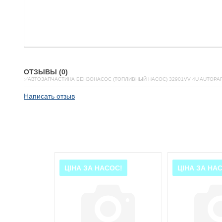
ОТЗЫВЫ (0)
✅АВТОЗАПЧАСТИНА БЕНЗОНАСОС (ТОПЛИВНЫЙ НАСОС) 32901VV 4U AUTOPA
Написать отзыв
ОС!
ЦІНА ЗА НАСОС!
ЦІНА ЗА НА