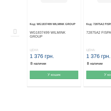
WG1837499 WILMINK GROUP
72875A2 FISP
WG1837499 WILMINK
72875A2 FISPA
GROUP
ЦЕНА:
ЦЕНА:
1 376 грн.
1 376 грн.
В наличии
В наличии
не
шик
Товар в корзине
У кошик
Товар в корз
У к