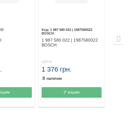
EO
1 987 580 022 | 1987580022
BOSCH
O
1 987 580 022 | 1987580022
BOSCH
ЦЕНА:
.
1 376 грн.
В наличии
зине
кошик
Товар в корзине
У кошик
Товар в ко