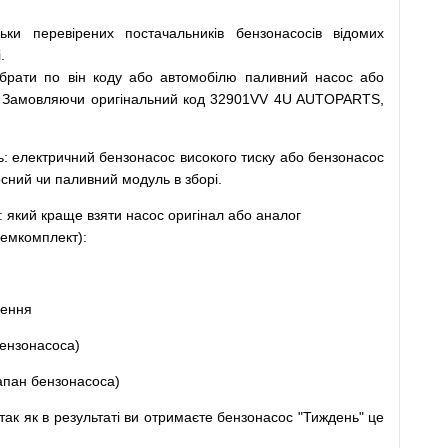
льки
перевірених
постачальників
бензонасосів відомих
.
ібрати
по
він коду
або
автомобілю
паливний
насос
або
Замовляючи
оригінальний
код
32901VV 4U AUTOPARTS,
ь
:
електричний
бензонасос
високого
тиску
або
бензонасос
осний
чи
паливний
модуль
в
зборі
.
: який
краще
взяти
насос
оригінал
або
аналог
емкомплект
)
:
щення
ензонасоса
)
апан
бензонасоса
)
так
як
в
результаті
ви
отримаєте
бензонасос
"
Тиждень" це