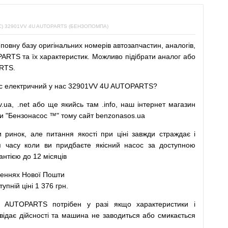
 32901VV 4U AUTOPARTS (БЕНЗОПОМПА)
повну
базу
оригінальних
номерів автозапчастин
,
аналогів
,
RTS та їх характеристик.
Можливо
підібрати
аналог
або
RTS.
с
електричний
у
нас
32901VV 4U AUTOPARTS?
v.ua
,
.net
або
ще
якийсь
там
.info
,
наш
інтернет
магазин
и
"
Бензонасос
™
"
тому
сайт
benzonasos.ua
и
ринок
,
але
питання
якості
при
ціні
завжди
страждає
і
я
часу
коли
ви
придбаєте
якісний
насос
за доступною
нтією до 12 місяців
леннях
Нової
Пошти
ній ціні 1 376 грн.
U AUTOPARTS
потрібен
у разі
якщо
характеристики
і
відає дійсності та
машина
не заводиться
або
смикається