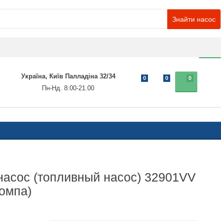
Знайти насос
0
Україна, Київ Палладіна 32/34
0
0
0
Пн-Нд. 8:00-21.00
насос (топливный насос) 32901VV
омпа)