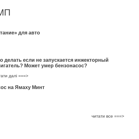
МП
тание» для авто
о делать если не запускается инжекторный
игатель? Может умер бензонасос?
тати далі ===>
ос на Ямаху Минт
читати все ===>