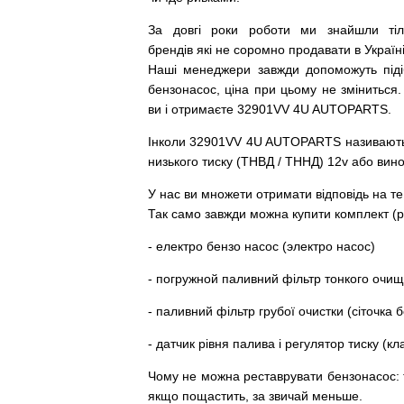
За
довгі
роки
роботи
ми
знайшли
ті
брендів
які
не соромно
продавати
в
Україні
Наші
менеджери
завжди
допоможуть
під
бензонасос
,
ціна
при
цьому
не зміниться
.
ви і отримаєте 32901VV 4U AUTOPARTS.
Інколи 32901VV 4U AUTOPARTS
називают
низького
тиску
(
ТНВД
/
ТННД
)
12v
або
вин
У
нас
ви
множети
отримати
відповідь
на
те
Так
само
завжди
можна
купити
комплект
(
р
-
електро
бензо
насос (электро насос)
-
погружной
паливний
фільтр
тонкого очи
-
паливний
фільтр
грубої
очистки
(
сіточка
б
-
датчик
рівня
палива
і
регулятор
тиску
(
кл
Чому
не можна
реставрувати
бензонасос
:
якщо пощастить, за звичай меньше.