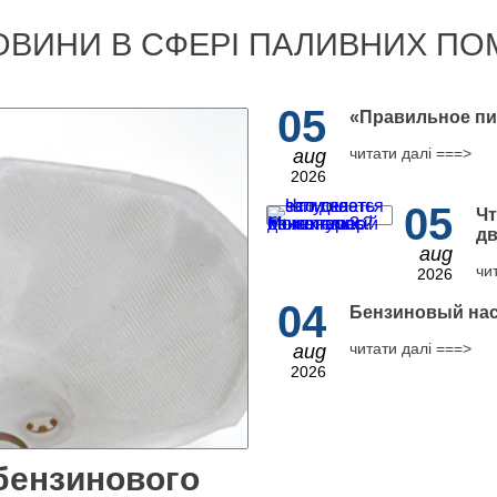
ОВИНИ В СФЕРІ ПАЛИВНИХ ПО
05
​«Правильное пи
читати далі ===>
aug
2026
05
Чт
дв
aug
чи
2026
04
Бензиновый нас
читати далі ===>
aug
2026
бензинового