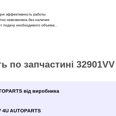
дня эффективность работы
тно невозможна без наличия
т подачу необходимого объема...
ть по запчастині 32901
UTOPARTS від виробника
VV 4U AUTOPARTS