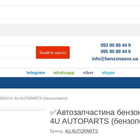
093 90 88 44 9
095 90 88 44 9
Знайти насос
info@benzonasos.ua
telegram
whatsapp
viber
skype
32901VV 4U AUTOPARTS (бензопомпа)
✅Автозапчастина бензо
4U AUTOPARTS (бензоп
Бренд
4U AUTOPARTS