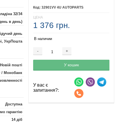
32901VV 4U AUTOPARTS
ладіна 32/34
ЦЕНА
день в день)
1 376 грн.
лідучий день
В наличии
рі, УкрПошта
-
+
Добавляется...
Добавлен
У кошик
 Новій пошті
 / Монобанк
мовленності
У вас є
запитання?:
Доступна
мо гарантію
14 діб