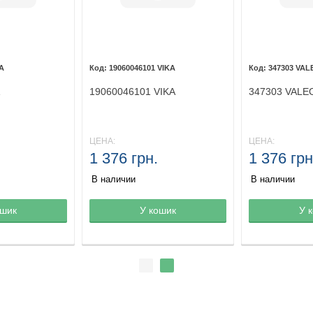
A
19060046101 VIKA
347303 VAL
19060046101 VIKA
347303 VALE
ЦЕНА:
ЦЕНА:
1 376 грн.
1 376 грн
В наличии
В наличии
ине
ошик
Товар в корзине
У кошик
Товар в кор
У 