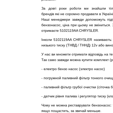
За
довгі
роки
роботи
ми
знайшли
ті
брендів
які
не соромно
продавати
в
Україні
Наші
менеджери
завжди
допоможуть
під
бензонасос
,
ціна
при
цьому
не зміниться
.
отримаєте 5102119AA CHRYSLER.
Інколи 5102119AA CHRYSLER
називають
:
низького
тиску
(
ТНВД
/
ТННД
)
12v
або
вин
У
нас
ви
множети
отримати
відповідь
на
те
Так
само
завжди
можна
купити
комплект
(
р
-
електро
бензо
насос (электро насос)
-
погружной
паливний
фільтр
тонкого очи
-
паливний
фільтр
грубої
очистки
(
сіточка
б
-
датчик
рівня
палива
і
регулятор
тиску
(
кл
Чому
не можна
реставрувати
бензонасос
:
якщо пощастить, за звичай меньше.