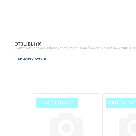
ОТЗЫВЫ (0)
✅АВТОЗАПЧАСТИНА БЕНЗОНАСОС (ТОПЛИВНЫЙ НАСОС) 5102119AA CHRYSLE
Написать отзыв
ОС!
ЦІНА ЗА НАСОС!
ЦІНА ЗА НА