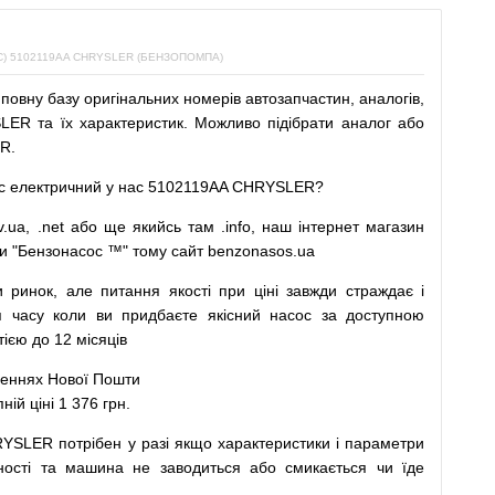
 5102119AA CHRYSLER (БЕНЗОПОМПА)
повну
базу
оригінальних
номерів автозапчастин
,
аналогів
,
ER та їх характеристик.
Можливо
підібрати
аналог
або
R.
с
електричний
у
нас
5102119AA CHRYSLER?
v.ua
,
.net
або
ще
якийсь
там
.info
,
наш
інтернет
магазин
и
"
Бензонасос
™
"
тому
сайт
benzonasos.ua
и
ринок
,
але
питання
якості
при
ціні
завжди
страждає
і
я
часу
коли
ви
придбаєте
якісний
насос
за доступною
єю до 12 місяців
леннях
Нової
Пошти
й ціні 1 376 грн.
RYSLER
потрібен
у разі
якщо
характеристики
і
параметри
ності та
машина
не заводиться
або
смикається чи
їде