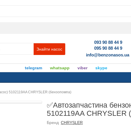
093 90 88 44 9
095 90 88 44 9
Знайти насос
info@benzonasos.ua
telegram
whatsapp
viber
skype
насос) 5102119AA CHRYSLER (бензопомпа)
✅Автозапчастина бензон
5102119AA CHRYSLER (
Бренд
CHRYSLER