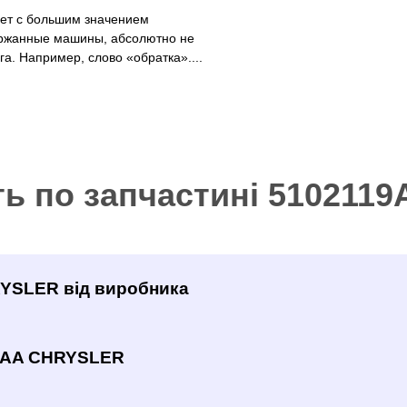
рет с большим значением
ржанные машины, абсолютно не
а. Например, слово «обратка»....
ть по запчастині 51021
RYSLER від виробника
19AA CHRYSLER