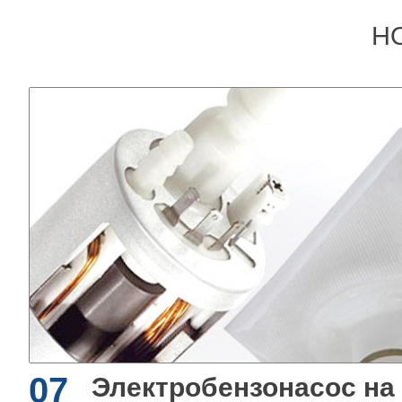
Н
07
Электробензонасос на