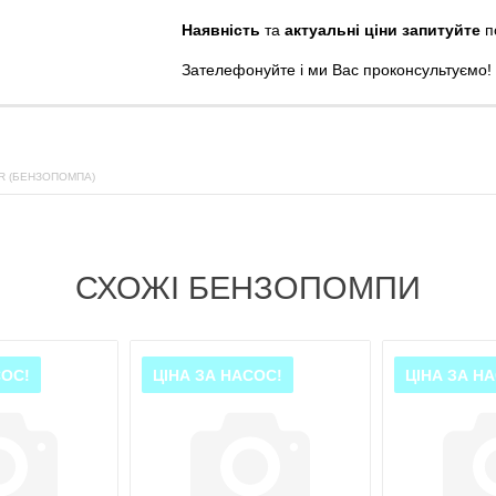
Наявність
та
актуальні ціни запитуйте
п
Зателефонуйте
і
ми
Вас
проконсультуємо
!
R (БЕНЗОПОМПА)
СХОЖІ БЕНЗОПОМПИ
СОС!
ЦІНА ЗА НАСОС!
ЦІНА ЗА Н