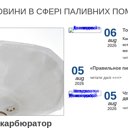
ОВИНИ В СФЕРІ ПАЛИВНИХ ПО
06
То
Ка
aug
ко
2026
ме
чи
05
​«Правильное пи
читати далі ===>
aug
2026
05
Чт
дв
aug
чи
2026
 карбюратор