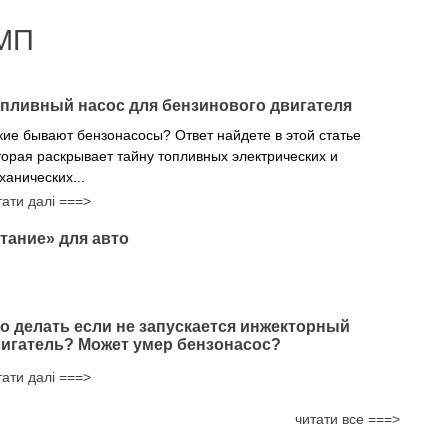
МП
пливный насос для бензинового двигателя
кие бывают бензонасосы? Ответ найдете в этой статье
торая раскрывает тайну топливных электрических и
ханических...
тати далі ===>
тание» для авто
о делать если не запускается инжекторный
игатель? Может умер бензонасос?
тати далі ===>
читати все ===>