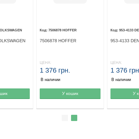
 VOLKSWAGEN
7506878 HOFFER
953-4133 D
VOLKSWAGEN
7506878 HOFFER
953-4133 DE
ЦЕНА:
ЦЕНА:
1 376 грн.
1 376 грн
В наличии
В наличии
ине
ошик
Товар в корзине
У кошик
Товар в кор
У 