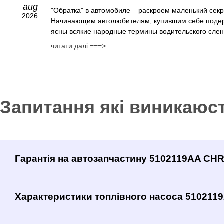
aug
"Обратка" в автомобиле – раскроем маленький сек
2026
Начинающим автолюбителям, купившим себе поде
ясны всякие народные термины водительского сленг
читати далі ===>
Запитання які виникаюс
Гарантія на автозапчастину 5102119AA CH
Характеристики топлівного насоса 51021