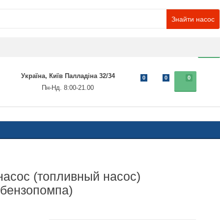
Знайти насос
0
Україна, Київ Палладіна 32/34
0
0
0
Пн-Нд. 8:00-21.00
асос (топливный насос)
бензопомпа)