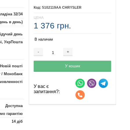
5102119AA CHRYSLER
ладіна 32/34
ЦЕНА
день в день)
1 376 грн.
лідучий день
В наличии
рі, УкрПошта
-
+
Добавляется...
Добавлен
У кошик
 Новій пошті
 / Монобанк
мовленності
У вас є
запитання?:
Доступна
мо гарантію
14 діб