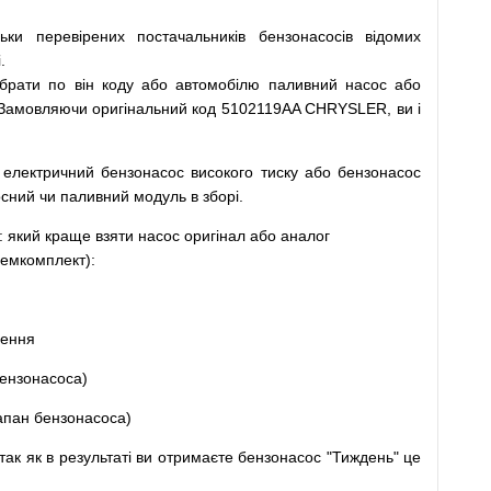
льки
перевірених
постачальників
бензонасосів відомих
.
ібрати
по
він коду
або
автомобілю
паливний
насос
або
Замовляючи
оригінальний
код
5102119AA CHRYSLER, ви і
електричний
бензонасос
високого
тиску
або
бензонасос
осний
чи
паливний
модуль
в
зборі
.
: який
краще
взяти
насос
оригінал
або
аналог
емкомплект
)
:
щення
ензонасоса
)
апан
бензонасоса
)
так
як
в
результаті
ви
отримаєте
бензонасос
"
Тиждень" це