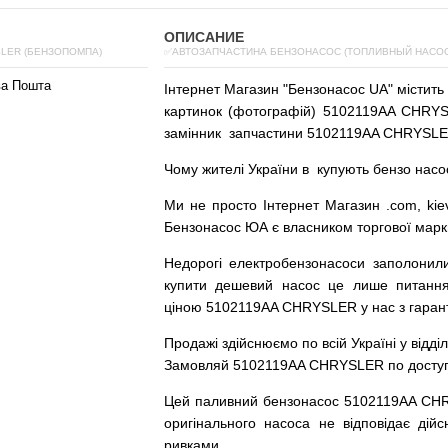
ОПИСАНИЕ
LER (БЕНЗОПОМПА)
✅АВТОЗАПЧАСТИНА БЕНЗОНАСОС (ТОПЛИВНЫЙ НАСОС)
ва Пошта
Інтернет
Магазин
"
Бензонасос
UA
"
містить
картинок
(
фотографій
)
5102119AA CHRYSL
замінник
запчастини 5102119AA CHRYSLE
Чому
жителі
України
в
купують
бензо насо
Ми
не просто
Інтернет
Магазин
.com
,
kie
Бензонасос
ЮА
є
власником
торгової
марк
Недорогі
електробензонасоси
заполонил
купити
дешевий
насос
це
лише
питанн
ціною
5102119AA CHRYSLER у нас з гаранті
Продажі
здійснюємо
по
всій
Україні
у відді
Замовляй
5102119AA CHRYSLER по доступні
Цей
паливний
бензонасос
5102119AA CH
оригінального
насоса не
відповідає дійс
ривками
.