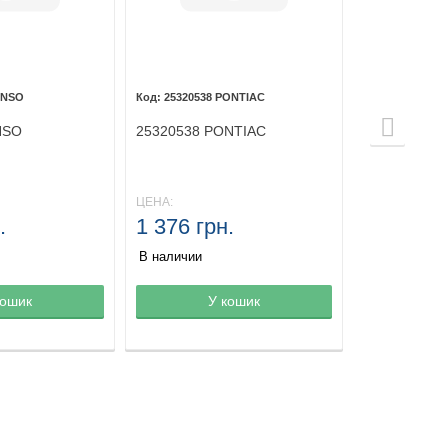
ENSO
25320538 PONTIAC
NSO
25320538 PONTIAC
ЦЕНА:
.
1 376 грн.
В наличии
зине
кошик
Товар в корзине
У кошик
Товар в ко