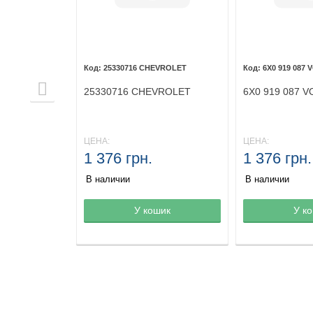
DEN
25330716 CHEVROLET
6X0 919 087
DEN
25330716 CHEVROLET
6X0 919 087 
ЦЕНА:
ЦЕНА:
1 376 грн.
1 376 грн.
В наличии
В наличии
не
шик
Товар в корзине
У кошик
Товар в корз
У к