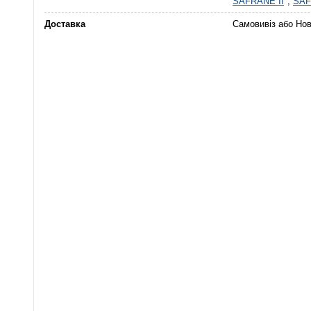
SAFRANE II
,
SA
Доставка
Самовивіз або Но