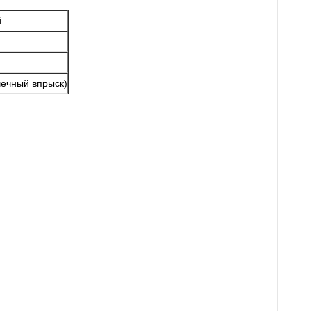
й
чечный впрыск)