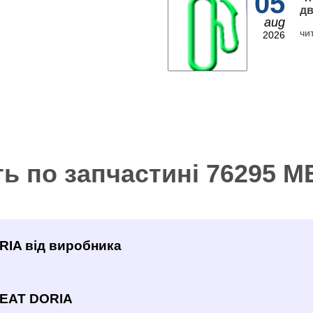
05
дв
aug
чи
2026
ть по запчастині 76295 
RIA від виробника
MEAT DORIA