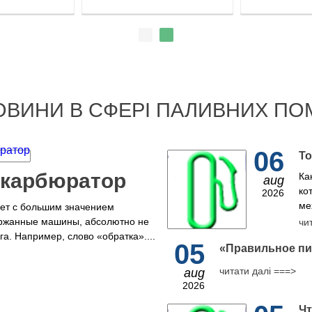
ОВИНИ В СФЕРІ ПАЛИВНИХ ПО
06
То
 карбюратор
Ка
aug
ко
2026
ме
рет с большим значением
ржанные машины, абсолютно не
чи
а. Например, слово «обратка»....
05
​«Правильное пи
читати далі ===>
aug
2026
Чт