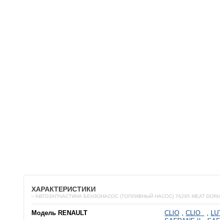
ХАРАКТЕРИСТИКИ
✅АВТОЗАПЧАСТИНА БЕНЗОНАСОС (ТОПЛИВНЫЙ НАСОС) 76295 MEAT DORI
Модель RENAULT
CLIO
,
CLIO
,
LU