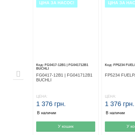
ОС!
ЦІНА ЗА НАСОС!
ЦІНА ЗА НА
DEN
FG0417-12B1 | FG041712B1
FP5234 FUE
BUCHLI
DEN
FG0417-12B1 | FG041712B1
FP5234 FUEL
BUCHLI
ЦЕНА:
ЦЕНА:
1 376 грн.
1 376 грн.
В наличии
В наличии
не
шик
Товар в корзине
У кошик
Товар в корз
У к