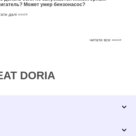
игатель? Может умер бензонасос?
тати далі ===>
читати все ===>
MEAT DORIA