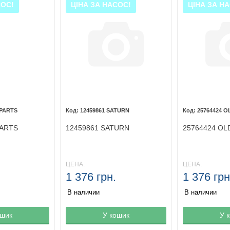
СОС!
ЦІНА ЗА НАСОС!
ЦІНА ЗА Н
LPARTS
12459861 SATURN
25764424 
PARTS
12459861 SATURN
25764424 O
ЦЕНА:
ЦЕНА:
1 376 грн.
1 376 грн
В наличии
В наличии
ине
ошик
Товар в корзине
У кошик
Товар в кор
У 