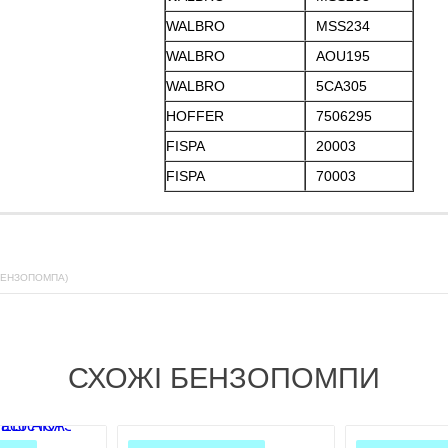
WALBRO
MSS234
WALBRO
AOU195
WALBRO
5CA305
HOFFER
7506295
FISPA
20003
FISPA
70003
БЕНЗОПОМПА)
СХОЖІ БЕНЗОПОМПИ