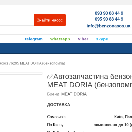
093 90 88 44 9
095 90 88 44 9
Знайти насос
info@benzonasos.ua
telegram
whatsapp
viber
skype
асос) 76295 MEAT DORIA (бензопомпа)
✅Автозапчастина бензон
MEAT DORIA (бензопом
Бренд
MEAT DORIA
ДОСТАВКА
Самовивіз:
Київ, Пал
По Києву:
замовлення до 10 (