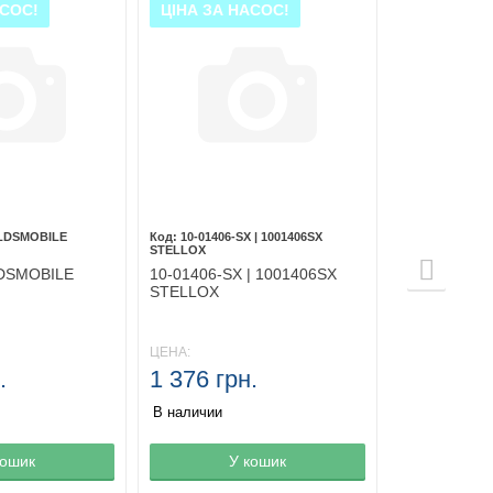
АСОС!
ЦІНА ЗА НАСОС!
OLDSMOBILE
10-01406-SX | 1001406SX
STELLOX
LDSMOBILE
10-01406-SX | 1001406SX
STELLOX
ЦЕНА:
.
1 376 грн.
В наличии
зине
кошик
Товар в корзине
У кошик
Товар в ко