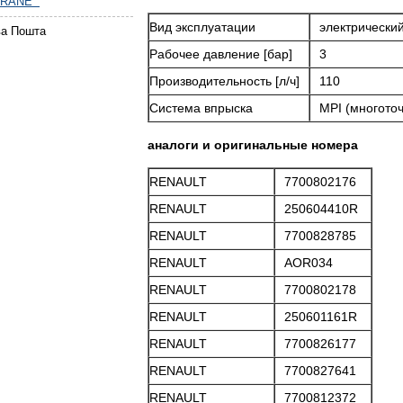
FRANE
Вид эксплуатации
электрически
ва Пошта
Рабочее давление [бар]
3
Производительность [л/ч]
110
Система впрыска
MPI (многото
аналоги и оригинальные номера
RENAULT
7700802176
RENAULT
250604410R
RENAULT
7700828785
RENAULT
AOR034
RENAULT
7700802178
RENAULT
250601161R
RENAULT
7700826177
RENAULT
7700827641
RENAULT
7700812372