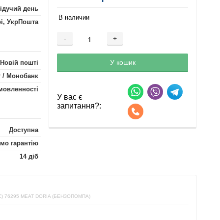
лідучий день
В наличии
рі, УкрПошта
-
+
Добавляется...
Добавлен
У кошик
 Новій пошті
 / Монобанк
мовленності
У вас є
запитання?:
Доступна
мо гарантію
14 діб
 76295 MEAT DORIA (БЕНЗОПОМПА)