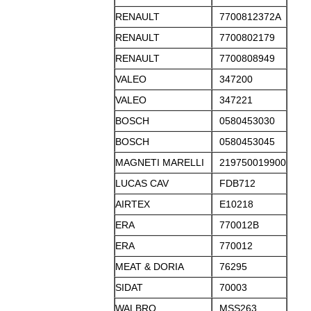
RENAULT
7700812372A
RENAULT
7700802179
RENAULT
7700808949
VALEO
347200
VALEO
347221
BOSCH
0580453030
BOSCH
0580453045
MAGNETI MARELLI
219750019900
LUCAS CAV
FDB712
AIRTEX
E10218
ERA
770012B
ERA
770012
MEAT & DORIA
76295
SIDAT
70003
WALBRO
MSS263