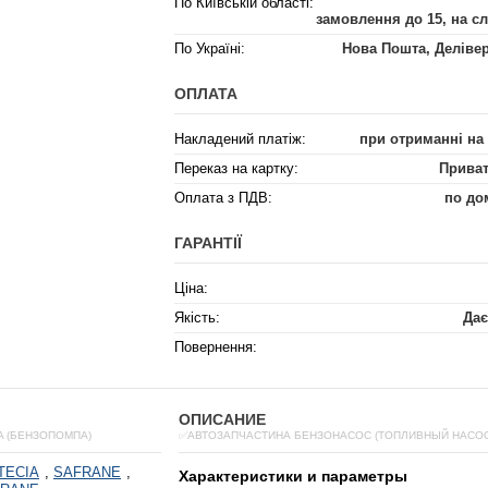
По Київській області:
замовлення до 15, на с
По Україні:
Нова Пошта, Деліве
ОПЛАТА
Накладений платіж:
при отриманні на
Переказ на картку:
Приват
Оплата з ПДВ:
по до
ГАРАНТІЇ
Ціна:
Якість:
Дає
Повернення:
ОПИСАНИЕ
A (БЕНЗОПОМПА)
✅АВТОЗАПЧАСТИНА БЕНЗОНАСОС (ТОПЛИВНЫЙ НАСОС)
TECIA
,
SAFRANE
,
Характеристики и параметры