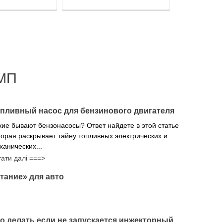
МП
пливный насос для бензинового двигателя
кие бывают бензонасосы? Ответ найдете в этой статье
торая раскрывает тайну топливных электрических и
ханических...
тати далі ===>
тание» для авто
о делать если не запускается инжекторный