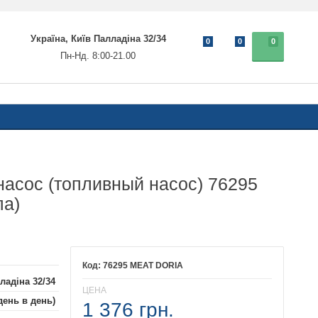
Україна, Київ Палладіна 32/34
0
0
0
Пн-Нд. 8:00-21.00
асос (топливный насос) 76295
па)
76295 MEAT DORIA
ладіна 32/34
ЦЕНА
день в день)
1 376 грн.