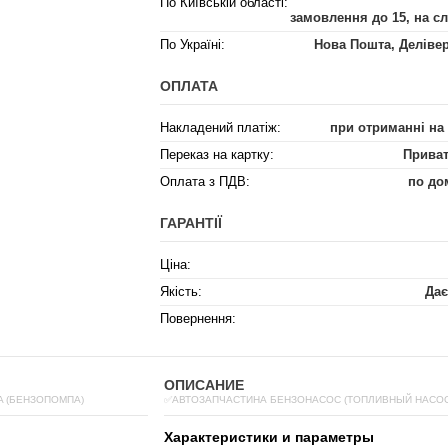
По Київській області:
замовлення до 15, на с
По Україні:
Нова Пошта, Деліве
ОПЛАТА
Накладений платіж:
при отриманні на
Переказ на картку:
Приват
Оплата з ПДВ:
по до
ГАРАНТІЇ
Ціна:
Якість:
Дає
Повернення:
ОПИСАНИЕ
A (БЕНЗОПОМПА)
✅АВТОЗАПЧАСТИНА БЕНЗОНАСОС (ТОПЛИВНЫЙ НАСОС)
Характеристики и параметры