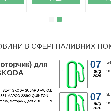
ОВИНИ В СФЕРІ ПАЛИВНИХ ПО
07
моторчик) для
Бе
чи
 SKODA
aug
2026
INI SEAT SKODA SUBARU VW O.E.
07
Эл
 22881 MAPCO 22892 QUINTON
авка, моторчик) для AUDI FORD
чи
aug
2026