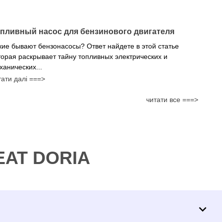
пливный насос для бензинового двигателя
кие бывают бензонасосы? Ответ найдете в этой статье
торая раскрывает тайну топливных электрических и
ханических...
тати далі ===>
читати все ===>
MEAT DORIA