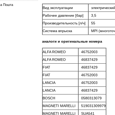
ва Пошта
Вид эксплуатации
электрически
Рабочее давление [бар]
3,5
Производительность [л/ч]
55
Система впрыска
MPI (многото
аналоги и оригинальные номера
ALFA ROMEO
46752003
ALFA ROMEO
46837429
FIAT
46837429
FIAT
46752003
LANCIA
46752003
LANCIA
46837429
BOSCH
0580313079
MAGNETI MARELLI
519031309979
MAGNETI MARELLI
SUA541