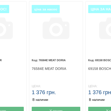
СОС!
ціна за насос
ЦІНА ЗА Н
ER
76584E MEAT DORIA
69158 BOS
76584E MEAT DORIA
69158 BOSC
ЦЕНА:
ЦЕНА:
1 376 грн.
1 376 грн
В наличии
В наличии
ине
ошик
Товар в корзине
У кошик
Товар в кор
У 