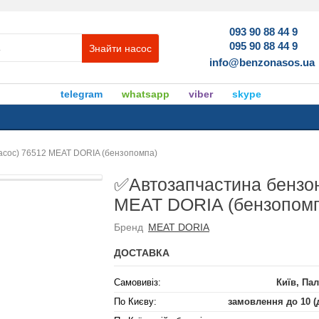
093 90 88 44 9
095 90 88 44 9
Знайти насос
info@benzonasos.ua
telegram
whatsapp
viber
skype
асос) 76512 MEAT DORIA (бензопомпа)
✅Автозапчастина бензон
MEAT DORIA (бензопом
Бренд
MEAT DORIA
ДОСТАВКА
Самовивіз:
Київ, Пал
По Києву:
замовлення до 10 (