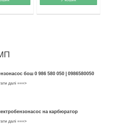
МП
нзонасос бош 0 986 580 050 | 0986580050
тати далі ===>
ектробензонасос на карбюратор
тати далі ===>