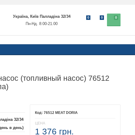
Україна, Київ Палладіна 32/34
0
0
0
Пн-Нд. 8:00-21.00
асос (топливный насос) 76512
па)
76512 MEAT DORIA
ладіна 32/34
ЦЕНА
день в день)
1 376 грн.