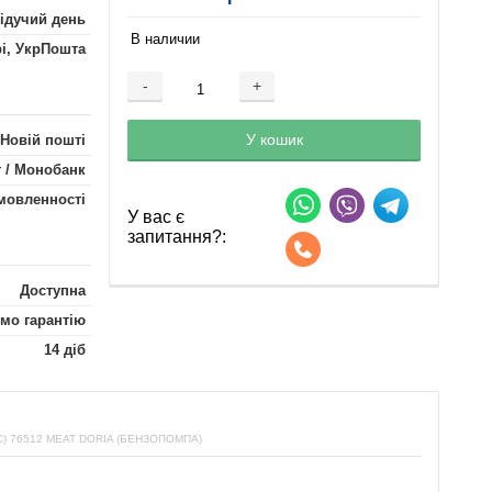
лідучий день
В наличии
рі, УкрПошта
-
+
Добавляется...
Добавлен
У кошик
 Новій пошті
 / Монобанк
мовленності
У вас є
запитання?:
Доступна
мо гарантію
14 діб
 76512 MEAT DORIA (БЕНЗОПОМПА)