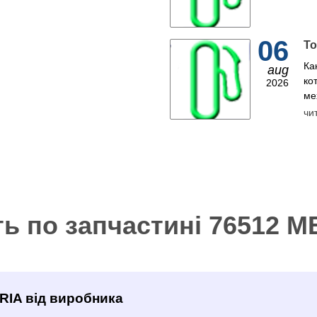
06
То
Ка
aug
ко
2026
ме
чи
ть по запчастині 76512 
RIA від виробника