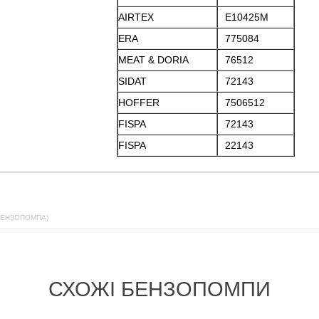
AIRTEX
E10425M
ERA
775084
MEAT & DORIA
76512
SIDAT
72143
HOFFER
7506512
FISPA
72143
FISPA
22143
БЕНЗОПОМПА)
СХОЖІ БЕНЗОПОМПИ