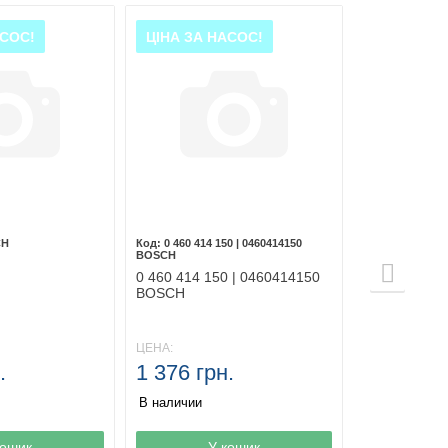
АСОС!
ЦІНА ЗА НАСОС!
CH
0 460 414 150 | 0460414150
BOSCH
H
0 460 414 150 | 0460414150
BOSCH
ЦЕНА:
.
1 376 грн.
В наличии
зине
кошик
Товар в корзине
У кошик
Товар в ко