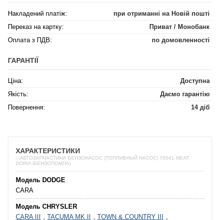
Накладений платіж:
при отриманні на Новій пошті
Переказ на картку:
Приват / Монобанк
Оплата з ПДВ:
по домовленності
ГАРАНТІЇ
Ціна:
Доступна
Якість:
Даємо гарантію
Повернення:
14 діб
ХАРАКТЕРИСТИКИ
✅АВТОЗАПЧАСТИНА БЕНЗОНАСОС (ТОПЛИВНЫЙ НАСОС) 76541 MEAT
DORIA (БЕНЗОПОМПА)
Модель DODGE
CARA
Модель CHRYSLER
CARA III
,
TACUMA MK II
,
TOWN & COUNTRY III
,