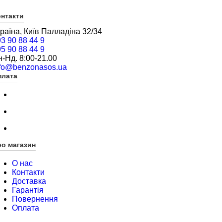
нтакти
раїна, Київ Палладіна 32/34
3 90 88 44 9
5 90 88 44 9
-Нд. 8:00-21.00
nfo@benzonasos.ua
плата
о магазин
О нас
Контакти
Доставка
Гарантія
Повернення
Оплата