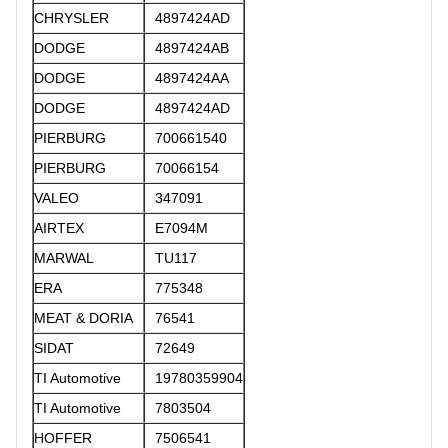
CHRYSLER
4897424AD
DODGE
4897424AB
DODGE
4897424AA
DODGE
4897424AD
PIERBURG
700661540
PIERBURG
70066154
VALEO
347091
AIRTEX
E7094M
MARWAL
TU117
ERA
775348
MEAT & DORIA
76541
SIDAT
72649
TI Automotive
19780359904
TI Automotive
7803504
HOFFER
7506541