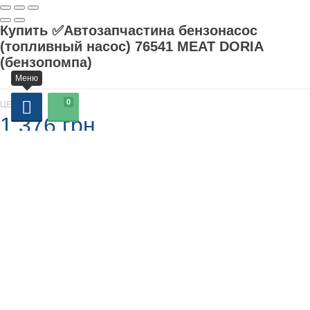
Купить ✅Автозапчастина бензонасос
(топливный насос) 76541 MEAT DORIA
(бензопомпа)
Меню
0
ЦЕНА
1 376 грн.
В наличии
-
+
Добавляется...
Добавлен
У кошик
У вас є запитання?: