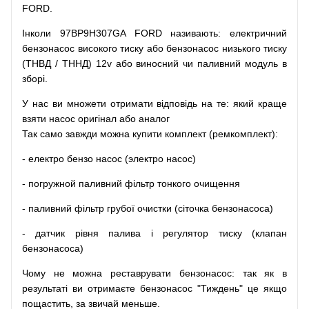
FORD.
Інколи 97BP9H307GA FORD
називають
:
електричний
бензонасос
високого
тиску
або
бензонасос
низького
тиску
(
ТНВД
/
ТННД
)
12v
або
виносний
чи
паливний
модуль
в
зборі
.
У
нас
ви
множети
отримати
відповідь
на
те
: який
краще
взяти
насос
оригінал
або
аналог
Так
само
завжди
можна
купити
комплект
(
ремкомплект
)
:
-
електро
бензо
насос (электро насос)
-
погружной
паливний
фільтр
тонкого очищення
-
паливний
фільтр
грубої
очистки
(
сіточка
бензонасоса
)
-
датчик
рівня
палива
і
регулятор
тиску
(
клапан
бензонасоса
)
Чому
не можна
реставрувати
бензонасос
:
так
як
в
результаті
ви
отримаєте
бензонасос
"
Тиждень" це якщо
пощастить, за звичай меньше.