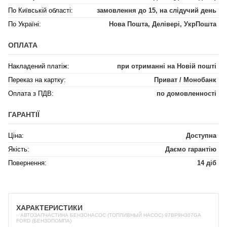
По Київській області:
замовлення до 15, на слідучий день
По Україні:
Нова Пошта, Делівері, УкрПошта
ОПЛАТА
Накладений платіж:
при отриманні на Новій пошті
Переказ на картку:
Приват / Монобанк
Оплата з ПДВ:
по домовленності
ГАРАНТІЇ
Ціна:
Доступна
Якість:
Даємо гарантію
Повернення:
14 діб
ХАРАКТЕРИСТИКИ
✅АВТОЗАПЧАСТИНА БЕНЗОНАСОС (ТОПЛИВНЫЙ НАСОС) 97BP9H307GA
FORD (БЕНЗОПОМПА)