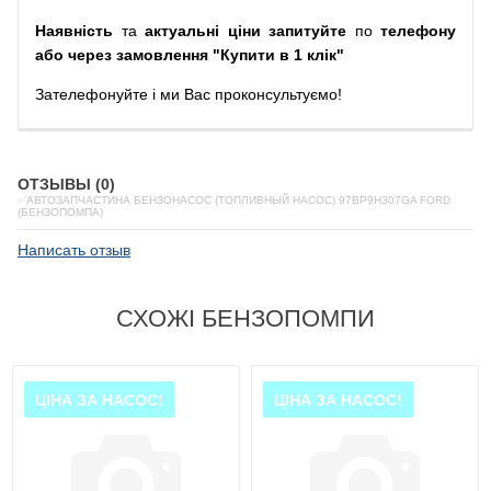
Наявність
та
актуальні ціни запитуйте
по
телефону
або через замовлення "Купити в 1 клік"
Зателефонуйте
і
ми
Вас
проконсультуємо
!
ОТЗЫВЫ (0)
✅АВТОЗАПЧАСТИНА БЕНЗОНАСОС (ТОПЛИВНЫЙ НАСОС) 97BP9H307GA FORD
(БЕНЗОПОМПА)
Написать отзыв
СХОЖІ БЕНЗОПОМПИ
ЦІНА ЗА НАСОС!
ЦІНА ЗА НАСОС!