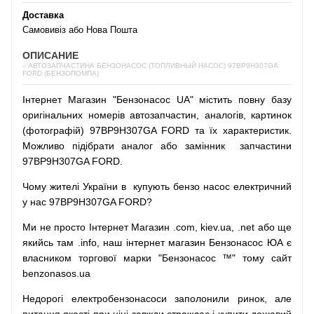
Доставка
Самовивіз або Нова Пошта
ОПИСАНИЕ
✅АВТОЗАПЧАСТИНА БЕНЗОНАСОС (ТОПЛИВНЫЙ НАСОС) 97BP9H307GA
FORD (БЕНЗОПОМПА)
Інтернет
Магазин
"
Бензонасос
UA
"
містить
повну
базу
оригінальних
номерів автозапчастин
,
аналогів
,
картинок
(
фотографій
)
97BP9H307GA FORD та їх характеристик.
Можливо
підібрати
аналог
або
замінник
запчастини
97BP9H307GA FORD.
Чому
жителі
України
в
купують
бензо насос
електричний
у
нас
97BP9H307GA FORD?
Ми
не просто
Інтернет
Магазин
.com
,
kiev.ua
,
.net
або
ще
якийсь
там
.info
,
наш
інтернет
магазин
Бензонасос
ЮА
є
власником
торгової
марки
"
Бензонасос
™
"
тому
сайт
benzonasos.ua
Недорогі
електробензонасоси
заполонили
ринок
,
але