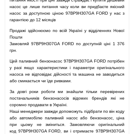
питання
якості
при
ціні
завжди
страждає
і
купити
дешевий
насос
це
лише
питання
часу
коли
ви
придбаєте
якісний
насос
за доступною
ціною
97BP9H307GA FORD у нас з
гарантією до 12 місяців
Продажі
здійснюємо
по
всій
Україні
у відділеннях
Нової
Пошти
Замовляй
97BP9H307GA FORD по доступній ціні 1 376
грн.
Цей
паливний
бензонасос
97BP9H307GA FORD
потрібен
у разі
якщо
характеристики
і
параметри
оригінального
насоса не
відповідає дійсності та
машина
не заводиться
або
смикається чи
їде
ривками
.
За
довгі
роки
роботи
ми
знайшли
тільки
перевірених
постачальників
бензонасосів відомих брендів
які
не
соромно
продавати
в
Україні.
Наші
менеджери
завжди
допоможуть
підібрати
по
він коду
або
автомобілю
паливний
насос
або
бензонасос
,
ціна
при
цьому
не зміниться
.
Замовляючи
оригінальний
код
97BP9H307GA FORD, ви і отримаєте 97BP9H307GA