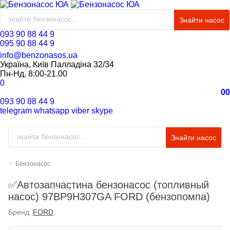
Знайти насос
093 90 88 44 9
095 90 88 44 9
info@benzonasos.ua
Україна, Київ Палладіна 32/34
Пн-Нд. 8:00-21.00
0
0
0
093 90 88 44 9
telegram
whatsapp
viber
skype
Знайти насос
Бензонасос
✅Автозапчастина бензонасос (топливный
насос) 97BP9H307GA FORD (бензопомпа)
Бренд
FORD