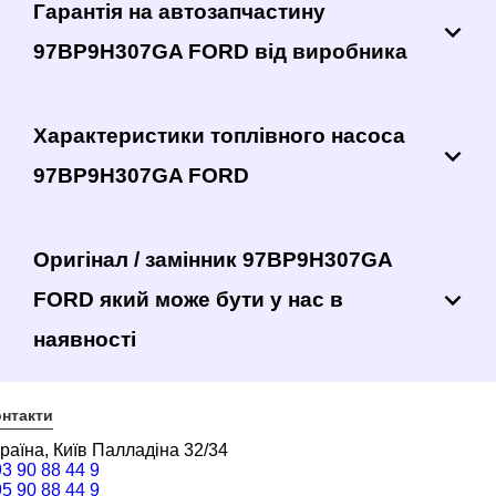
Гарантія на автозапчастину
97BP9H307GA FORD від виробника
Характеристики топлівного насоса
97BP9H307GA FORD
Оригінал / замінник 97BP9H307GA
FORD який може бути у нас в
наявності
нтакти
раїна, Київ Палладіна 32/34
3 90 88 44 9
5 90 88 44 9