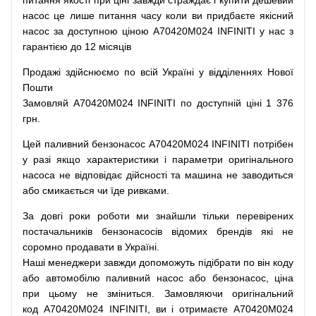
питання
якості
при
ціні
завжди
страждає
і
купити
дешевий
насос
це
лише
питання
часу
коли
ви
придбаєте
якісний
насос
за доступною
ціною
A70420M024 INFINITI у нас з
гарантією до 12 місяців
Продажі
здійснюємо
по
всій
Україні
у відділеннях
Нової
Пошти
Замовляй
A70420M024 INFINITI по доступній ціні 1 376
грн.
Цей
паливний
бензонасос
A70420M024 INFINITI
потрібен
у разі
якщо
характеристики
і
параметри
оригінального
насоса не
відповідає дійсності та
машина
не заводиться
або
смикається чи
їде
ривками
.
За
довгі
роки
роботи
ми
знайшли
тільки
перевірених
постачальників
бензонасосів відомих брендів
які
не
соромно
продавати
в
Україні.
Наші
менеджери
завжди
допоможуть
підібрати
по
він коду
або
автомобілю
паливний
насос
або
бензонасос
,
ціна
при
цьому
не зміниться
.
Замовляючи
оригінальний
код
A70420M024 INFINITI, ви і отримаєте A70420M024