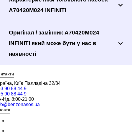
A70420M024 INFINITI
Оригінал / замінник A70420M024
INFINITI який може бути у нас в
наявності
нтакти
раїна, Київ Палладіна 32/34
3 90 88 44 9
5 90 88 44 9
-Нд. 8:00-21.00
nfo@benzonasos.ua
плата