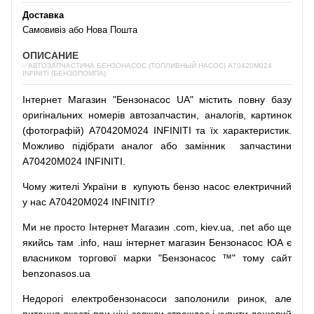
Доставка
Самовивіз або Нова Пошта
ОПИСАНИЕ
✅АВТОЗАПЧАСТИНА БЕНЗОНАСОС (ТОПЛИВНЫЙ НАСОС) A70420M024
INFINITI (БЕНЗОПОМПА)
Інтернет
Магазин
"
Бензонасос
UA
"
містить
повну
базу
оригінальних
номерів автозапчастин
,
аналогів
,
картинок
(
фотографій
)
A70420M024 INFINITI та їх характеристик.
Можливо
підібрати
аналог
або
замінник
запчастини
A70420M024 INFINITI.
Чому
жителі
України
в
купують
бензо насос
електричний
у
нас
A70420M024 INFINITI?
Ми
не просто
Інтернет
Магазин
.com
,
kiev.ua
,
.net
або
ще
якийсь
там
.info
,
наш
інтернет
магазин
Бензонасос
ЮА
є
власником
торгової
марки
"
Бензонасос
™
"
тому
сайт
benzonasos.ua
Недорогі
електробензонасоси
заполонили
ринок
,
але