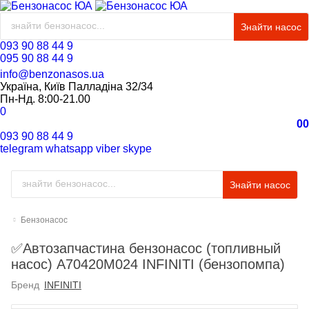
Знайти насос
093 90 88 44 9
095 90 88 44 9
info@benzonasos.ua
Україна, Київ Палладіна 32/34
Пн-Нд. 8:00-21.00
0
0
0
093 90 88 44 9
telegram
whatsapp
viber
skype
Знайти насос
Бензонасос
✅Автозапчастина бензонасос (топливный
насос) A70420M024 INFINITI (бензопомпа)
Бренд
INFINITI