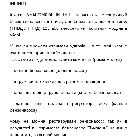
INFINITI.
Інколи A70420M024 INFINITI
називають
:
електричний
бензонасос
високого
тиску
або
бензонасос
низького
тиску
(
ТНВД
/
ТННД
)
12v
або
виносний
чи
паливний
модуль
в
зборі
.
У
нас
ви
множети
отримати
відповідь
на
те
: який
краще
взяти
насос
оригінал
або
аналог
Так
само
завжди
можна
купити
комплект
(
ремкомплект
)
:
-
електро
бензо
насос (электро насос)
-
погружной
паливний
фільтр
тонкого очищення
-
паливний
фільтр
грубої
очистки
(
сіточка
бензонасоса
)
-
датчик
рівня
палива
і
регулятор
тиску
(
клапан
бензонасоса
)
Чому
не можна
реставрувати
бензонасос
:
так
як
в
результаті
ви
отримаєте
бензонасос
"
Тиждень" це якщо
пощастить, за звичай меньше.