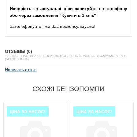
Наявність
та
актуальні ціни запитуйте
по
телефону
або через замовлення "Купити в 1 клік"
Зателефонуйте
і
ми
Вас
проконсультуємо
!
ОТЗЫВЫ (0)
✅АВТОЗАПЧАСТИНА БЕНЗОНАСОС (ТОПЛИВНЫЙ НАСОС) A70420M024 INFINITI
(БЕНЗОПОМПА)
Написать отзыв
СХОЖІ БЕНЗОПОМПИ
ЦІНА ЗА НАСОС!
ЦІНА ЗА НАСОС!