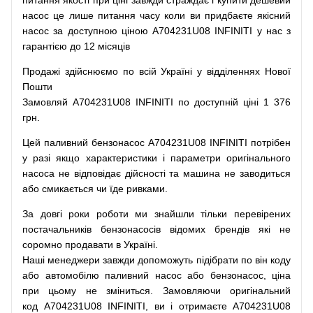
питання
якості
при
ціні
завжди
страждає
і
купити
дешевий
насос
це
лише
питання
часу
коли
ви
придбаєте
якісний
насос
за доступною
ціною
A704231U08 INFINITI у нас з
гарантією до 12 місяців
Продажі
здійснюємо
по
всій
Україні
у відділеннях
Нової
Пошти
Замовляй
A704231U08 INFINITI по доступній ціні 1 376
грн.
Цей
паливний
бензонасос
A704231U08 INFINITI
потрібен
у разі
якщо
характеристики
і
параметри
оригінального
насоса не
відповідає дійсності та
машина
не заводиться
або
смикається чи
їде
ривками
.
За
довгі
роки
роботи
ми
знайшли
тільки
перевірених
постачальників
бензонасосів відомих брендів
які
не
соромно
продавати
в
Україні.
Наші
менеджери
завжди
допоможуть
підібрати
по
він коду
або
автомобілю
паливний
насос
або
бензонасос
,
ціна
при
цьому
не зміниться
.
Замовляючи
оригінальний
код
A704231U08 INFINITI, ви і отримаєте A704231U08