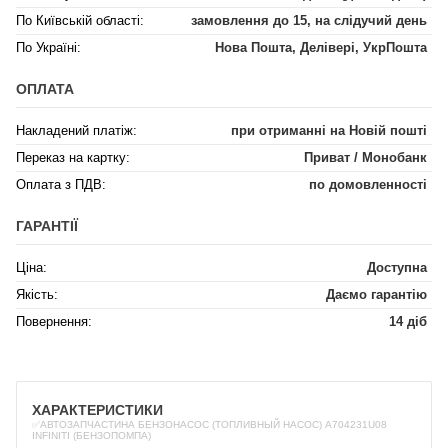
По Київській області:
замовлення до 15, на слідучий день
По Україні:
Нова Пошта, Делівері, УкрПошта
ОПЛАТА
Накладений платіж:
при отриманні на Новій пошті
Переказ на картку:
Приват / Монобанк
Оплата з ПДВ:
по домовленності
ГАРАНТІЇ
Ціна:
Доступна
Якість:
Даємо гарантію
Повернення:
14 діб
ХАРАКТЕРИСТИКИ
✅АВТОЗАПЧАСТИНА БЕНЗОНАСОС (ТОПЛИВНЫЙ НАСОС) A704231U08
INFINITI (БЕНЗОПОМПА)