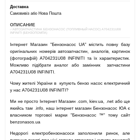
Доставка
Самовивіз або Нова Пошта
ОПИСАНИЕ
✅АВТОЗАПЧАСТИНА БЕНЗОНАСОС (ТОПЛИВНЫЙ НАСОС) A704231U08
INFINITI (БЕНЗОПОМПА)
Інтернет
Магазин
"
Бензонасос
UA
"
містить
повну
базу
оригінальних
номерів автозапчастин
,
аналогів
,
картинок
(
фотографій
)
A704231U08 INFINITI та їх характеристик.
Можливо
підібрати
аналог
або
замінник
запчастини
A704231U08 INFINITI.
Чому
жителі
України
в
купують
бензо насос
електричний
у
нас
A704231U08 INFINITI?
Ми
не просто
Інтернет
Магазин
.com
,
kiev.ua
,
.net
або
ще
якийсь
там
.info
,
наш
інтернет
магазин
Бензонасос
ЮА
є
власником
торгової
марки
"
Бензонасос
™
"
тому
сайт
benzonasos.ua
Недорогі
електробензонасоси
заполонили
ринок
,
але