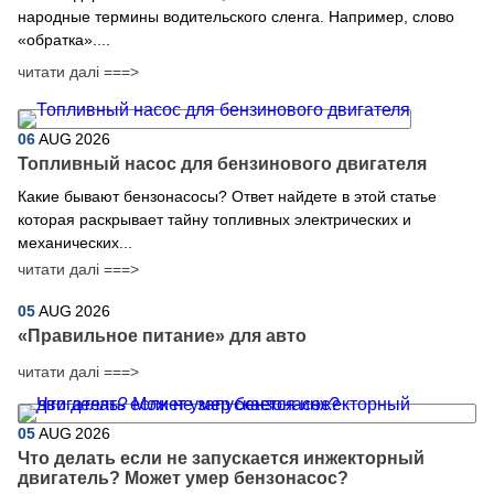
народные термины водительского сленга. Например, слово
«обратка»....
читати далі ===>
06
AUG
2026
Топливный насос для бензинового двигателя
Какие бывают бензонасосы? Ответ найдете в этой статье
которая раскрывает тайну топливных электрических и
механических...
читати далі ===>
05
AUG
2026
​«Правильное питание» для авто
читати далі ===>
05
AUG
2026
Что делать если не запускается инжекторный
двигатель? Может умер бензонасос?