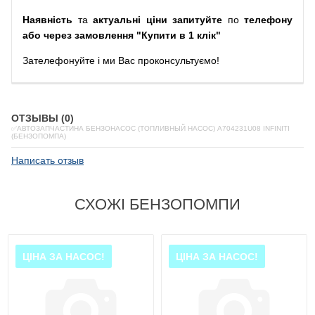
Наявність
та
актуальні ціни запитуйте
по
телефону
або через замовлення "Купити в 1 клік"
Зателефонуйте
і
ми
Вас
проконсультуємо
!
ОТЗЫВЫ (0)
✅АВТОЗАПЧАСТИНА БЕНЗОНАСОС (ТОПЛИВНЫЙ НАСОС) A704231U08 INFINITI
(БЕНЗОПОМПА)
Написать отзыв
СХОЖІ БЕНЗОПОМПИ
ЦІНА ЗА НАСОС!
ЦІНА ЗА НАСОС!