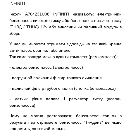
INFINITI.
Інколи A704231U08 INFINITI
називають
:
електричний
бензонасос
високого
тиску
або
бензонасос
низького
тиску
(
ТНВД
/
ТННД
)
12v
або
виносний
чи
паливний
модуль
в
зборі
.
У
нас
ви
множети
отримати
відповідь
на
те
: який
краще
взяти
насос
оригінал
або
аналог
Так
само
завжди
можна
купити
комплект
(
ремкомплект
)
:
-
електро
бензо
насос (электро насос)
-
погружной
паливний
фільтр
тонкого очищення
-
паливний
фільтр
грубої
очистки
(
сіточка
бензонасоса
)
-
датчик
рівня
палива
і
регулятор
тиску
(
клапан
бензонасоса
)
Чому
не можна
реставрувати
бензонасос
:
так
як
в
результаті
ви
отримаєте
бензонасос
"
Тиждень" це якщо
пощастить, за звичай меньше.