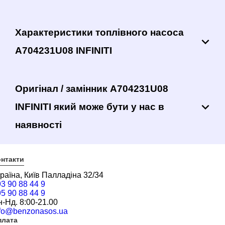
Характеристики топлівного насоса
A704231U08 INFINITI
Оригінал / замінник A704231U08
INFINITI який може бути у нас в
наявності
нтакти
раїна, Київ Палладіна 32/34
3 90 88 44 9
5 90 88 44 9
-Нд. 8:00-21.00
nfo@benzonasos.ua
плата