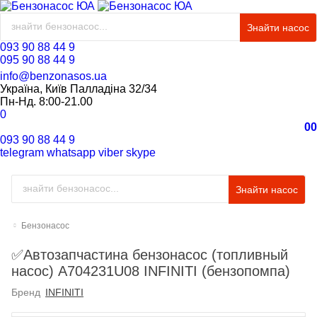
Знайти насос
093 90 88 44 9
095 90 88 44 9
info@benzonasos.ua
Україна, Київ Палладіна 32/34
Пн-Нд. 8:00-21.00
0
0
0
093 90 88 44 9
telegram
whatsapp
viber
skype
Знайти насос
Бензонасос
✅Автозапчастина бензонасос (топливный
насос) A704231U08 INFINITI (бензопомпа)
Бренд
INFINITI