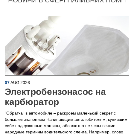
НОВИНИ В СФЕРІ ПАЛИВНИХ ПОМП
07
AUG
2026
Электробензонасос на
карбюратор
"Обратка" в автомобиле – раскроем маленький секрет с
большим значением Начинающим автолюбителям, купившим
себе подержанные машины, абсолютно не ясны всякие
народные термины водительского сленга. Например, слово