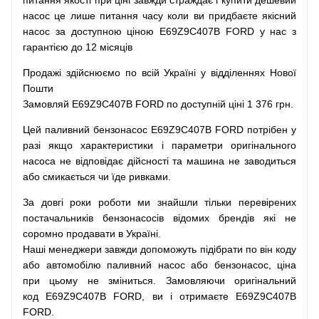
питання
якості
при
ціні
завжди
страждає
і
купити
дешевий
насос
це
лише
питання
часу
коли
ви
придбаєте
якісний
насос
за доступною
ціною
E69Z9C407B FORD у нас з
гарантією до 12 місяців
Продажі
здійснюємо
по
всій
Україні
у відділеннях
Нової
Пошти
Замовляй
E69Z9C407B FORD по доступній ціні 1 376 грн.
Цей
паливний
бензонасос
E69Z9C407B FORD
потрібен
у
разі
якщо
характеристики
і
параметри
оригінального
насоса не
відповідає дійсності та
машина
не заводиться
або
смикається чи
їде
ривками
.
За
довгі
роки
роботи
ми
знайшли
тільки
перевірених
постачальників
бензонасосів відомих брендів
які
не
соромно
продавати
в
Україні.
Наші
менеджери
завжди
допоможуть
підібрати
по
він коду
або
автомобілю
паливний
насос
або
бензонасос
,
ціна
при
цьому
не зміниться
.
Замовляючи
оригінальний
код
E69Z9C407B FORD, ви і отримаєте E69Z9C407B
FORD.