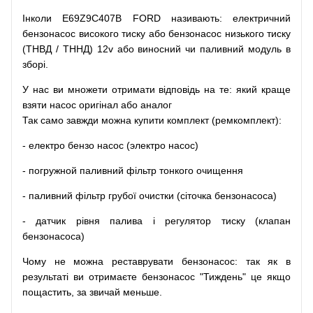
Інколи E69Z9C407B FORD
називають
:
електричний
бензонасос
високого
тиску
або
бензонасос
низького
тиску
(
ТНВД
/
ТННД
)
12v
або
виносний
чи
паливний
модуль
в
зборі
.
У
нас
ви
множети
отримати
відповідь
на
те
: який
краще
взяти
насос
оригінал
або
аналог
Так
само
завжди
можна
купити
комплект
(
ремкомплект
)
:
-
електро
бензо
насос (электро насос)
-
погружной
паливний
фільтр
тонкого очищення
-
паливний
фільтр
грубої
очистки
(
сіточка
бензонасоса
)
-
датчик
рівня
палива
і
регулятор
тиску
(
клапан
бензонасоса
)
Чому
не можна
реставрувати
бензонасос
:
так
як
в
результаті
ви
отримаєте
бензонасос
"
Тиждень" це якщо
пощастить, за звичай меньше.