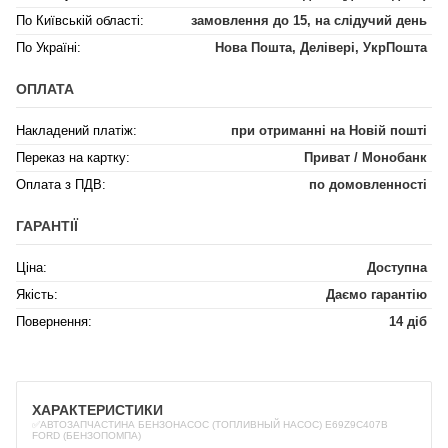
По Київській області:
замовлення до 15, на слідучий день
По Україні:
Нова Пошта, Делівері, УкрПошта
ОПЛАТА
Накладений платіж:
при отриманні на Новій пошті
Переказ на картку:
Приват / Монобанк
Оплата з ПДВ:
по домовленності
ГАРАНТІЇ
Ціна:
Доступна
Якість:
Даємо гарантію
Повернення:
14 діб
ХАРАКТЕРИСТИКИ
✅АВТОЗАПЧАСТИНА БЕНЗОНАСОС (ТОПЛИВНЫЙ НАСОС) E69Z9C407B
FORD (БЕНЗОПОМПА)