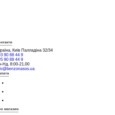
нтакти
раїна, Київ Палладіна 32/34
3 90 88 44 9
5 90 88 44 9
-Нд. 8:00-21.00
nfo@benzonasos.ua
плата
о магазин