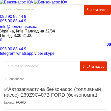
Знайти насос
093 90 88 44 9
095 90 88 44 9
info@benzonasos.ua
Україна, Київ Палладіна 32/34
Пн-Нд. 8:00-21.00
0
0
0
093 90 88 44 9
telegram
whatsapp
viber
skype
Знайти насос
Бензонасос
✅Автозапчастина бензонасос (топливный
насос) E69Z9C407B FORD (бензопомпа)
Бренд
FORD