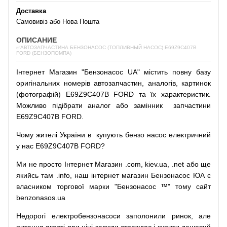
Доставка
Самовивіз або Нова Пошта
ОПИСАНИЕ
✅АВТОЗАПЧАСТИНА БЕНЗОНАСОС (ТОПЛИВНЫЙ НАСОС) E69Z9C407B
FORD (БЕНЗОПОМПА)
Інтернет
Магазин
"
Бензонасос
UA
"
містить
повну
базу
оригінальних
номерів автозапчастин
,
аналогів
,
картинок
(
фотографій
)
E69Z9C407B FORD та їх характеристик.
Можливо
підібрати
аналог
або
замінник
запчастини
E69Z9C407B FORD.
Чому
жителі
України
в
купують
бензо насос
електричний
у
нас
E69Z9C407B FORD?
Ми
не просто
Інтернет
Магазин
.com
,
kiev.ua
,
.net
або
ще
якийсь
там
.info
,
наш
інтернет
магазин
Бензонасос
ЮА
є
власником
торгової
марки
"
Бензонасос
™
"
тому
сайт
benzonasos.ua
Недорогі
електробензонасоси
заполонили
ринок
,
але