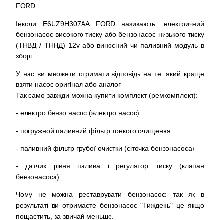
FORD.
Інколи E6UZ9H307AA FORD
називають
:
електричний
бензонасос
високого
тиску
або
бензонасос
низького
тиску
(
ТНВД
/
ТННД
)
12v
або
виносний
чи
паливний
модуль
в
зборі
.
У
нас
ви
множети
отримати
відповідь
на
те
: який
краще
взяти
насос
оригінал
або
аналог
Так
само
завжди
можна
купити
комплект
(
ремкомплект
)
:
-
електро
бензо
насос (электро насос)
-
погружной
паливний
фільтр
тонкого очищення
-
паливний
фільтр
грубої
очистки
(
сіточка
бензонасоса
)
-
датчик
рівня
палива
і
регулятор
тиску
(
клапан
бензонасоса
)
Чому
не можна
реставрувати
бензонасос
:
так
як
в
результаті
ви
отримаєте
бензонасос
"
Тиждень" це якщо
пощастить, за звичай меньше.