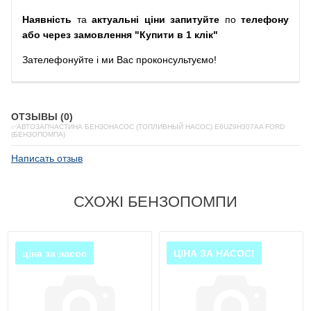
Наявність
та
актуальні ціни запитуйте
по
телефону
або через замовлення "Купити в 1 клік"
Зателефонуйте
і
ми
Вас
проконсультуємо
!
ОТЗЫВЫ (0)
✅АВТОЗАПЧАСТИНА БЕНЗОНАСОС (ТОПЛИВНЫЙ НАСОС) E6UZ9H307AA FORD
(БЕНЗОПОМПА)
Написать отзыв
СХОЖІ БЕНЗОПОМПИ
ціна за насос
ЦІНА ЗА НАСОС!