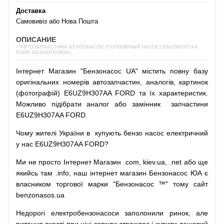
Доставка
Самовивіз або Нова Пошта
ОПИСАНИЕ
✅АВТОЗАПЧАСТИНА БЕНЗОНАСОС (ТОПЛИВНЫЙ НАСОС) E6UZ9H307AA
FORD (БЕНЗОПОМПА)
Інтернет
Магазин
"
Бензонасос
UA
"
містить
повну
базу
оригінальних
номерів автозапчастин
,
аналогів
,
картинок
(
фотографій
)
E6UZ9H307AA FORD та їх характеристик.
Можливо
підібрати
аналог
або
замінник
запчастини
E6UZ9H307AA FORD.
Чому
жителі
України
в
купують
бензо насос
електричний
у
нас
E6UZ9H307AA FORD?
Ми
не просто
Інтернет
Магазин
.com
,
kiev.ua
,
.net
або
ще
якийсь
там
.info
,
наш
інтернет
магазин
Бензонасос
ЮА
є
власником
торгової
марки
"
Бензонасос
™
"
тому
сайт
benzonasos.ua
Недорогі
електробензонасоси
заполонили
ринок
,
але