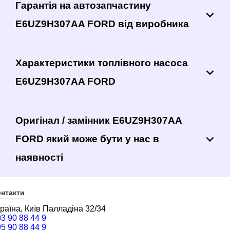
Гарантія на автозапчастину
E6UZ9H307AA FORD від виробника
Характеристики топлівного насоса
E6UZ9H307AA FORD
Оригінал / замінник E6UZ9H307AA
FORD який може бути у нас в
наявності
нтакти
раїна, Київ Палладіна 32/34
3 90 88 44 9
5 90 88 44 9