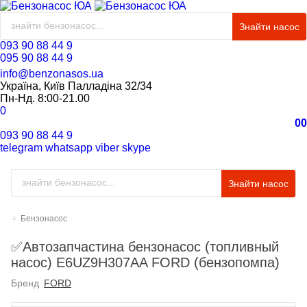
Знайти насос
093 90 88 44 9
095 90 88 44 9
info@benzonasos.ua
Україна, Київ Палладіна 32/34
Пн-Нд. 8:00-21.00
0
0
0
093 90 88 44 9
telegram
whatsapp
viber
skype
Знайти насос
Бензонасос
✅Автозапчастина бензонасос (топливный
насос) E6UZ9H307AA FORD (бензопомпа)
Бренд
FORD