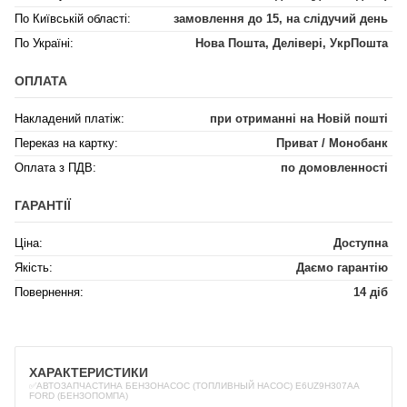
По Київській області:
замовлення до 15, на слідучий день
По Україні:
Нова Пошта, Делівері, УкрПошта
ОПЛАТА
Накладений платіж:
при отриманні на Новій пошті
Переказ на картку:
Приват / Монобанк
Оплата з ПДВ:
по домовленності
ГАРАНТІЇ
Ціна:
Доступна
Якість:
Даємо гарантію
Повернення:
14 діб
ХАРАКТЕРИСТИКИ
✅АВТОЗАПЧАСТИНА БЕНЗОНАСОС (ТОПЛИВНЫЙ НАСОС) E6UZ9H307AA
FORD (БЕНЗОПОМПА)