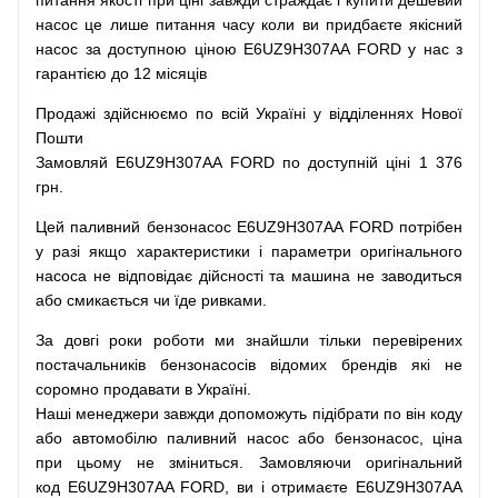
питання
якості
при
ціні
завжди
страждає
і
купити
дешевий
насос
це
лише
питання
часу
коли
ви
придбаєте
якісний
насос
за доступною
ціною
E6UZ9H307AA FORD у нас з
гарантією до 12 місяців
Продажі
здійснюємо
по
всій
Україні
у відділеннях
Нової
Пошти
Замовляй
E6UZ9H307AA FORD по доступній ціні 1 376
грн.
Цей
паливний
бензонасос
E6UZ9H307AA FORD
потрібен
у разі
якщо
характеристики
і
параметри
оригінального
насоса не
відповідає дійсності та
машина
не заводиться
або
смикається чи
їде
ривками
.
За
довгі
роки
роботи
ми
знайшли
тільки
перевірених
постачальників
бензонасосів відомих брендів
які
не
соромно
продавати
в
Україні.
Наші
менеджери
завжди
допоможуть
підібрати
по
він коду
або
автомобілю
паливний
насос
або
бензонасос
,
ціна
при
цьому
не зміниться
.
Замовляючи
оригінальний
код
E6UZ9H307AA FORD, ви і отримаєте E6UZ9H307AA