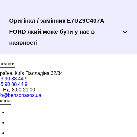
Оригінал / замінник E7UZ9C407A
FORD який може бути у нас в
наявності
нтакти
раїна, Київ Палладіна 32/34
3 90 88 44 9
5 90 88 44 9
-Нд. 8:00-21.00
nfo@benzonasos.ua
плата