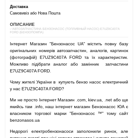
Доставка
Самовивіз або Нова Пошта
ОПИСАНИЕ
✅АВТОЗАПЧАСТИНА БЕНЗОНАСОС (ТОПЛИВНЫЙ НАСОС) E7UZ9C407A
FORD (БЕНЗОПОМПА)
Інтернет
Магазин
"
Бензонасос
UA
"
містить
повну
базу
оригінальних
номерів автозапчастин
,
аналогів
,
картинок
(
фотографій
)
E7UZ9C407A FORD та їх характеристик.
Можливо
підібрати
аналог
або
замінник
запчастини
E7UZ9C407A FORD.
Чому
жителі
України
в
купують
бензо насос
електричний
у
нас
E7UZ9C407A FORD?
Ми
не просто
Інтернет
Магазин
.com
,
kiev.ua
,
.net
або
ще
якийсь
там
.info
,
наш
інтернет
магазин
Бензонасос
ЮА
є
власником
торгової
марки
"
Бензонасос
™
"
тому
сайт
benzonasos.ua
Недорогі
електробензонасоси
заполонили
ринок
,
але