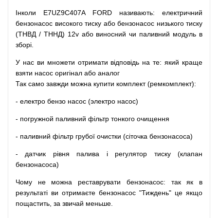
Інколи E7UZ9C407A FORD
називають
:
електричний
бензонасос
високого
тиску
або
бензонасос
низького
тиску
(
ТНВД
/
ТННД
)
12v
або
виносний
чи
паливний
модуль
в
зборі
.
У
нас
ви
множети
отримати
відповідь
на
те
: який
краще
взяти
насос
оригінал
або
аналог
Так
само
завжди
можна
купити
комплект
(
ремкомплект
)
:
-
електро
бензо
насос (электро насос)
-
погружной
паливний
фільтр
тонкого очищення
-
паливний
фільтр
грубої
очистки
(
сіточка
бензонасоса
)
-
датчик
рівня
палива
і
регулятор
тиску
(
клапан
бензонасоса
)
Чому
не можна
реставрувати
бензонасос
:
так
як
в
результаті
ви
отримаєте
бензонасос
"
Тиждень" це якщо
пощастить, за звичай меньше.