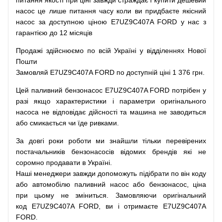
питання
якості
при
ціні
завжди
страждає
і
купити
дешевий
насос
це
лише
питання
часу
коли
ви
придбаєте
якісний
насос
за доступною
ціною
E7UZ9C407A FORD у нас з
гарантією до 12 місяців
Продажі
здійснюємо
по
всій
Україні
у відділеннях
Нової
Пошти
Замовляй
E7UZ9C407A FORD по доступній ціні 1 376 грн.
Цей
паливний
бензонасос
E7UZ9C407A FORD
потрібен
у
разі
якщо
характеристики
і
параметри
оригінального
насоса не
відповідає дійсності та
машина
не заводиться
або
смикається чи
їде
ривками
.
За
довгі
роки
роботи
ми
знайшли
тільки
перевірених
постачальників
бензонасосів відомих брендів
які
не
соромно
продавати
в
Україні.
Наші
менеджери
завжди
допоможуть
підібрати
по
він коду
або
автомобілю
паливний
насос
або
бензонасос
,
ціна
при
цьому
не зміниться
.
Замовляючи
оригінальний
код
E7UZ9C407A FORD, ви і отримаєте E7UZ9C407A
FORD.