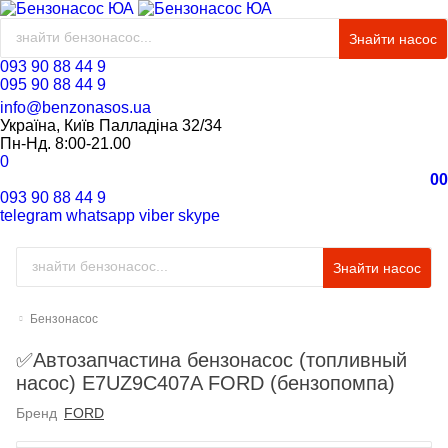
Знайти насос
093 90 88 44 9
095 90 88 44 9
info@benzonasos.ua
Україна, Київ Палладіна 32/34
Пн-Нд. 8:00-21.00
0
0
0
093 90 88 44 9
telegram
whatsapp
viber
skype
Знайти насос
Бензонасос
✅Автозапчастина бензонасос (топливный
насос) E7UZ9C407A FORD (бензопомпа)
Бренд
FORD