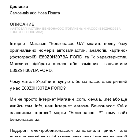
Доставка
Самовивіз або Нова Пошта
ОПИСАНИЕ
✅АВТОЗАПЧАСТИНА БЕНЗОНАСОС (ТОПЛИВНЫЙ НАСОС) E89Z9H307BA
FORD (БЕНЗОПОМПА)
Інтернет
Магазин
"
Бензонасос
UA
"
містить
повну
базу
оригінальних
номерів автозапчастин
,
аналогів
,
картинок
(
фотографій
)
E89Z9H307BA FORD та їх характеристик.
Можливо
підібрати
аналог
або
замінник
запчастини
E89Z9H307BA FORD.
Чому
жителі
України
в
купують
бензо насос
електричний
у
нас
E89Z9H307BA FORD?
Ми
не просто
Інтернет
Магазин
.com
,
kiev.ua
,
.net
або
ще
якийсь
там
.info
,
наш
інтернет
магазин
Бензонасос
ЮА
є
власником
торгової
марки
"
Бензонасос
™
"
тому
сайт
benzonasos.ua
Недорогі
електробензонасоси
заполонили
ринок
,
але