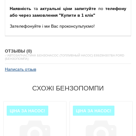
Наявність
та
актуальні ціни запитуйте
по
телефону
або через замовлення "Купити в 1 клік"
Зателефонуйте
і
ми
Вас
проконсультуємо
!
ОТЗЫВЫ (0)
✅АВТОЗАПЧАСТИНА БЕНЗОНАСОС (ТОПЛИВНЫЙ НАСОС) E89Z9H307BA FORD
(БЕНЗОПОМПА)
Написать отзыв
СХОЖІ БЕНЗОПОМПИ
ЦІНА ЗА НАСОС!
ЦІНА ЗА НАСОС!