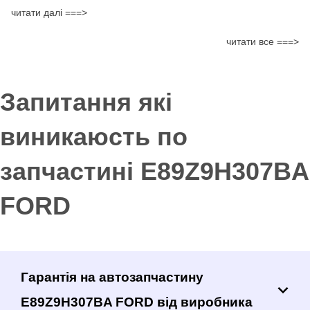
читати далі ===>
читати все ===>
Запитання які
виникаюсть по
запчастині E89Z9H307BA
FORD
Гарантія на автозапчастину
E89Z9H307BA FORD від виробника