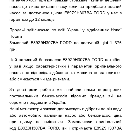
питання
якості
при
ціні
завжди
страждає
і
купити
дешевий
насос
це
лише
питання
часу
коли
ви
придбаєте
якісний
насос
за доступною
ціною
E89Z9H307BA FORD у нас з
гарантією до 12 місяців
Продажі
здійснюємо
по
всій
Україні
у відділеннях
Нової
Пошти
Замовляй
E89Z9H307BA FORD по доступній ціні 1 376
грн.
Цей
паливний
бензонасос
E89Z9H307BA FORD
потрібен
у разі
якщо
характеристики
і
параметри
оригінального
насоса не
відповідає дійсності та
машина
не заводиться
або
смикається чи
їде
ривками
.
За
довгі
роки
роботи
ми
знайшли
тільки
перевірених
постачальників
бензонасосів відомих брендів
які
не
соромно
продавати
в
Україні.
Наші
менеджери
завжди
допоможуть
підібрати
по
він коду
або
автомобілю
паливний
насос
або
бензонасос
,
ціна
при
цьому
не зміниться
.
Замовляючи
оригінальний
код
E89Z9H307BA FORD, ви і отримаєте E89Z9H307BA