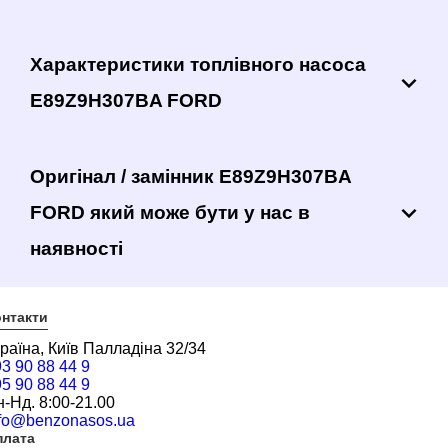
Характеристики топлівного насоса
E89Z9H307BA FORD
Оригінал / замінник E89Z9H307BA
FORD який може бути у нас в
наявності
нтакти
раїна, Київ Палладіна 32/34
3 90 88 44 9
5 90 88 44 9
-Нд. 8:00-21.00
nfo@benzonasos.ua
плата