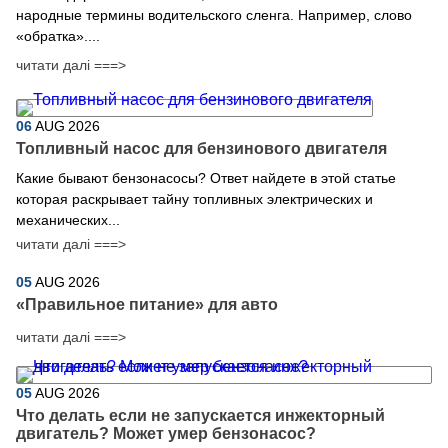
народные термины водительского сленга. Например, слово
«обратка»....
читати далі ===>
06
AUG
2026
Топливный насос для бензинового двигателя
Какие бывают бензонасосы? Ответ найдете в этой статье
которая раскрывает тайну топливных электрических и
механических...
читати далі ===>
05
AUG
2026
​«Правильное питание» для авто
читати далі ===>
05
AUG
2026
Что делать если не запускается инжекторный
двигатель? Может умер бензонасос?