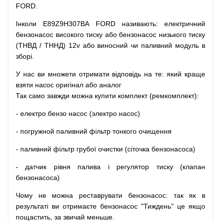
FORD.
Інколи E89Z9H307BA FORD
називають
:
електричний
бензонасос
високого
тиску
або
бензонасос
низького
тиску
(
ТНВД
/
ТННД
)
12v
або
виносний
чи
паливний
модуль
в
зборі
.
У
нас
ви
множети
отримати
відповідь
на
те
: який
краще
взяти
насос
оригінал
або
аналог
Так
само
завжди
можна
купити
комплект
(
ремкомплект
)
:
-
електро
бензо
насос (электро насос)
-
погружной
паливний
фільтр
тонкого очищення
-
паливний
фільтр
грубої
очистки
(
сіточка
бензонасоса
)
-
датчик
рівня
палива
і
регулятор
тиску
(
клапан
бензонасоса
)
Чому
не можна
реставрувати
бензонасос
:
так
як
в
результаті
ви
отримаєте
бензонасос
"
Тиждень" це якщо
пощастить, за звичай меньше.