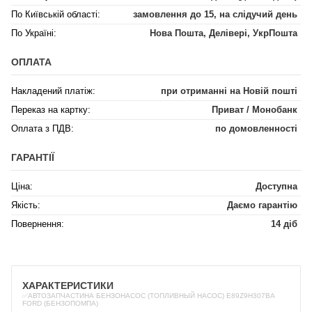
По Київській області:
замовлення до 15, на слідучий день
По Україні:
Нова Пошта, Делівері, УкрПошта
ОПЛАТА
Накладений платіж:
при отриманні на Новій пошті
Переказ на картку:
Приват / Монобанк
Оплата з ПДВ:
по домовленності
ГАРАНТІЇ
Ціна:
Доступна
Якість:
Даємо гарантію
Повернення:
14 діб
ХАРАКТЕРИСТИКИ
✅АВТОЗАПЧАСТИНА БЕНЗОНАСОС (ТОПЛИВНЫЙ НАСОС) E89Z9H307BA
FORD (БЕНЗОПОМПА)