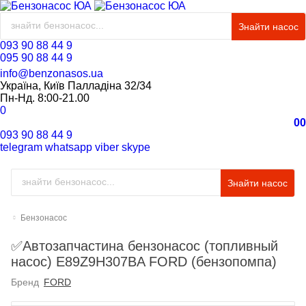
Знайти насос
093 90 88 44 9
095 90 88 44 9
info@benzonasos.ua
Україна, Київ Палладіна 32/34
Пн-Нд. 8:00-21.00
0
0
0
093 90 88 44 9
telegram
whatsapp
viber
skype
Знайти насос
Бензонасос
✅Автозапчастина бензонасос (топливный
насос) E89Z9H307BA FORD (бензопомпа)
Бренд
FORD