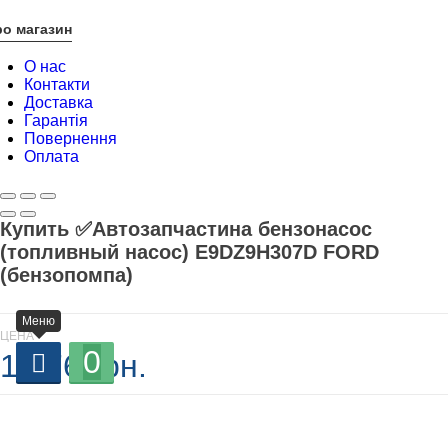
о магазин
О нас
Контакти
Доставка
Гарантія
Повернення
Оплата
Купить ✅Автозапчастина бензонасос
(топливный насос) E9DZ9H307D FORD
(бензопомпа)
Меню
ЦЕНА
0
1 376 грн.
В наличии