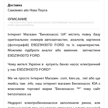
Доставка
Самовивіз або Нова Пошта
ОПИСАНИЕ
✅АВТОЗАПЧАСТИНА БЕНЗОНАСОС (ТОПЛИВНЫЙ НАСОС) E9DZ9H307D
FORD (БЕНЗОПОМПА)
Інтернет
Магазин
"
Бензонасос
UA
"
містить
повну
базу
оригінальних
номерів автозапчастин
,
аналогів
,
картинок
(
фотографій
)
E9DZ9H307D FORD та їх характеристик.
Можливо
підібрати
аналог
або
замінник
запчастини
E9DZ9H307D FORD.
Чому
жителі
України
в
купують
бензо насос
електричний
у
нас
E9DZ9H307D FORD?
Ми
не просто
Інтернет
Магазин
.com
,
kiev.ua
,
.net
або
ще
якийсь
там
.info
,
наш
інтернет
магазин
Бензонасос
ЮА
є
власником
торгової
марки
"
Бензонасос
™
"
тому
сайт
benzonasos.ua
Недорогі
електробензонасоси
заполонили
ринок
,
але