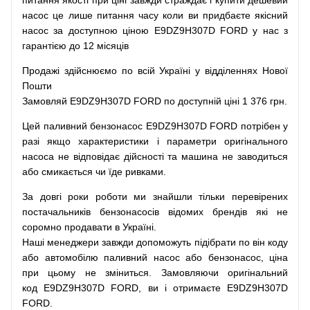
питання
якості
при
ціні
завжди
страждає
і
купити
дешевий
насос
це
лише
питання
часу
коли
ви
придбаєте
якісний
насос
за доступною
ціною
E9DZ9H307D FORD у нас з
гарантією до 12 місяців
Продажі
здійснюємо
по
всій
Україні
у відділеннях
Нової
Пошти
Замовляй
E9DZ9H307D FORD по доступній ціні 1 376 грн.
Цей
паливний
бензонасос
E9DZ9H307D FORD
потрібен
у
разі
якщо
характеристики
і
параметри
оригінального
насоса не
відповідає дійсності та
машина
не заводиться
або
смикається чи
їде
ривками
.
За
довгі
роки
роботи
ми
знайшли
тільки
перевірених
постачальників
бензонасосів відомих брендів
які
не
соромно
продавати
в
Україні.
Наші
менеджери
завжди
допоможуть
підібрати
по
він коду
або
автомобілю
паливний
насос
або
бензонасос
,
ціна
при
цьому
не зміниться
.
Замовляючи
оригінальний
код
E9DZ9H307D FORD, ви і отримаєте E9DZ9H307D
FORD.