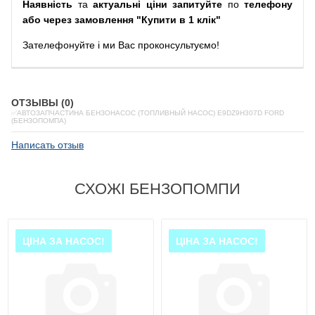
Наявність
та
актуальні ціни запитуйте
по
телефону
або через замовлення "Купити в 1 клік"
Зателефонуйте
і
ми
Вас
проконсультуємо
!
ОТЗЫВЫ (0)
✅АВТОЗАПЧАСТИНА БЕНЗОНАСОС (ТОПЛИВНЫЙ НАСОС) E9DZ9H307D FORD
(БЕНЗОПОМПА)
Написать отзыв
СХОЖІ БЕНЗОПОМПИ
ЦІНА ЗА НАСОС!
ЦІНА ЗА НАСОС!