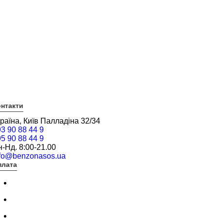
нтакти
раїна, Київ Палладіна 32/34
3 90 88 44 9
5 90 88 44 9
-Нд. 8:00-21.00
nfo@benzonasos.ua
плата