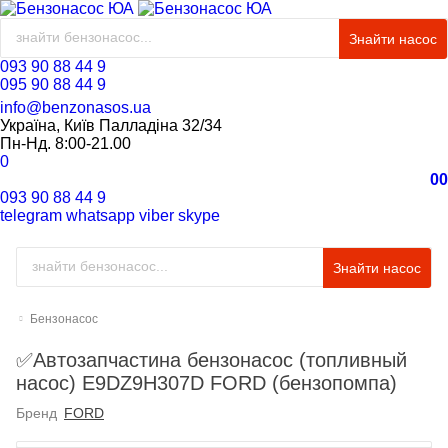
Знайти насос
093 90 88 44 9
095 90 88 44 9
info@benzonasos.ua
Україна, Київ Палладіна 32/34
Пн-Нд. 8:00-21.00
0
0
0
093 90 88 44 9
telegram
whatsapp
viber
skype
Знайти насос
Бензонасос
✅Автозапчастина бензонасос (топливный
насос) E9DZ9H307D FORD (бензопомпа)
Бренд
FORD