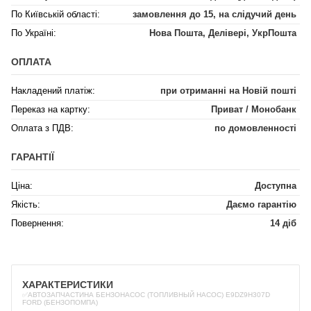
По Київській області:
замовлення до 15, на слідучий день
По Україні:
Нова Пошта, Делівері, УкрПошта
ОПЛАТА
Накладений платіж:
при отриманні на Новій пошті
Переказ на картку:
Приват / Монобанк
Оплата з ПДВ:
по домовленності
ГАРАНТІЇ
Ціна:
Доступна
Якість:
Даємо гарантію
Повернення:
14 діб
ХАРАКТЕРИСТИКИ
✅АВТОЗАПЧАСТИНА БЕНЗОНАСОС (ТОПЛИВНЫЙ НАСОС) E9DZ9H307D
FORD (БЕНЗОПОМПА)