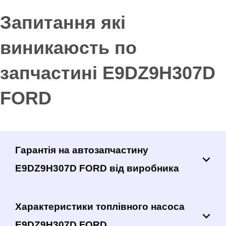
Запитання які
виникаюсть по
запчастині E9DZ9H307D
FORD
Гарантія на автозапчастину
E9DZ9H307D FORD від виробника
Характеристики топлівного насоса
E9DZ9H307D FORD