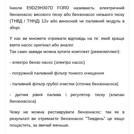
Інколи E9DZ9H307D FORD
називають
:
електричний
бензонасос
високого
тиску
або
бензонасос
низького
тиску
(
ТНВД
/
ТННД
)
12v
або
виносний
чи
паливний
модуль
в
зборі
.
У
нас
ви
множети
отримати
відповідь
на
те
: який
краще
взяти
насос
оригінал
або
аналог
Так
само
завжди
можна
купити
комплект
(
ремкомплект
)
:
-
електро
бензо
насос (электро насос)
-
погружной
паливний
фільтр
тонкого очищення
-
паливний
фільтр
грубої
очистки
(
сіточка
бензонасоса
)
-
датчик
рівня
палива
і
регулятор
тиску
(
клапан
бензонасоса
)
Чому
не можна
реставрувати
бензонасос
:
так
як
в
результаті
ви
отримаєте
бензонасос
"
Тиждень" це якщо
пощастить, за звичай меньше.