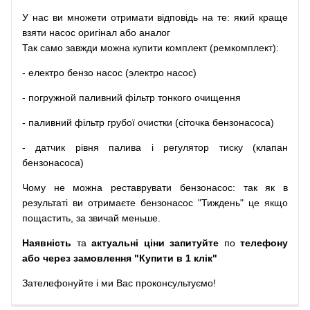
У
нас
ви
множети
отримати
відповідь
на
те
: який
краще
взяти
насос
оригінал
або
аналог
Так
само
завжди
можна
купити
комплект
(
ремкомплект
)
:
-
електро
бензо
насос (электро насос)
-
погружной
паливний
фільтр
тонкого очищення
-
паливний
фільтр
грубої
очистки
(
сіточка
бензонасоса
)
-
датчик
рівня
палива
і
регулятор
тиску
(
клапан
бензонасоса
)
Чому
не можна
реставрувати
бензонасос
:
так
як
в
результаті
ви
отримаєте
бензонасос
"
Тиждень" це якщо
пощастить, за звичай меньше.
Наявність
та
актуальні ціни запитуйте
по
телефону
або через замовлення "Купити в 1 клік"
Зателефонуйте
і
ми
Вас
проконсультуємо
!