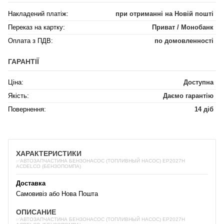
Накладений платіж:
при отриманні на Новій пошті
Переказ на картку:
Приват / Монобанк
Оплата з ПДВ:
по домовленності
ГАРАНТІЇ
Ціна:
Доступна
Якість:
Даємо гарантію
Повернення:
14 діб
ХАРАКТЕРИСТИКИ
✅АВТОЗАПЧАСТИНА БЕНЗОНАСОС (ТОПЛИВНЫЙ НАСОС) EP2027H
ACDELCO (БЕНЗОПОМПА)
Доставка
Самовивіз або Нова Пошта
ОПИСАНИЕ
✅АВТОЗАПЧАСТИНА БЕНЗОНАСОС (ТОПЛИВНЫЙ НАСОС) EP2027H