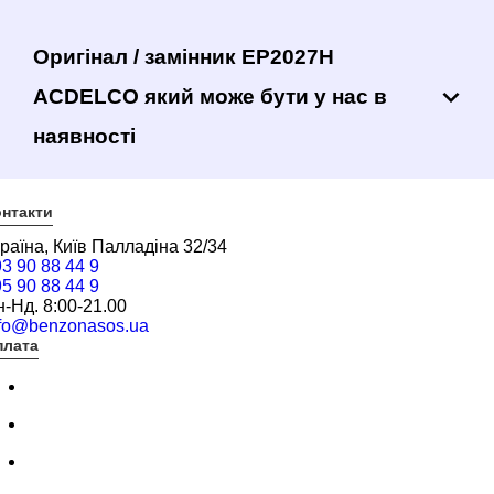
Оригінал / замінник EP2027H
ACDELCO який може бути у нас в
наявності
нтакти
раїна, Київ Палладіна 32/34
3 90 88 44 9
5 90 88 44 9
-Нд. 8:00-21.00
nfo@benzonasos.ua
плата