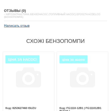
ОТЗЫВЫ (0)
✅АВТОЗАПЧАСТИНА БЕНЗОНАСОС (ТОПЛИВНЫЙ НАСОС) EP2027H ACDELCO
(БЕНЗОПОМПА)
Написать отзыв
СХОЖІ БЕНЗОПОМПИ
ЦІНА ЗА НАСОС!
ціна за насос
8253627460 ISUZU
FG1110-12B1 | FG111012B1