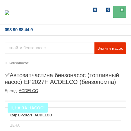
0
0
0
093 90 88 44 9
Знайти насос
Бензонасос
✅Автозапчастина бензонасос (топливный
насос) EP2027H ACDELCO (бензопомпа)
Бренд
ACDELCO
ЦІНА ЗА НАСОС!
EP2027H ACDELCO
ЦЕНА