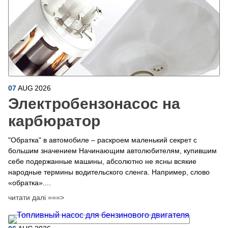
07
AUG
2026
Электробензонасос на
карбюратор
"Обратка" в автомобиле – раскроем маленький секрет с
большим значением Начинающим автолюбителям, купившим
себе подержанные машины, абсолютно не ясны всякие
народные термины водительского сленга. Например, слово
«обратка»....
читати далі ===>