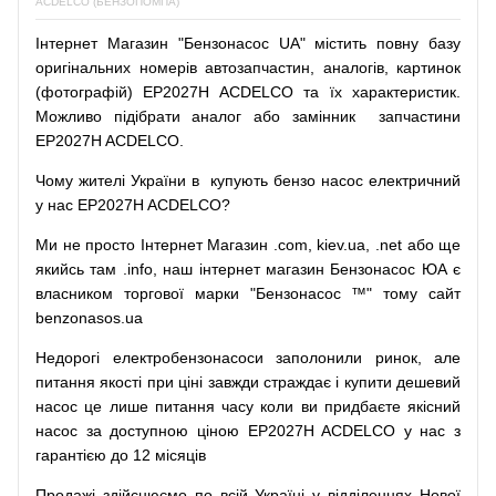
ACDELCO (БЕНЗОПОМПА)
Інтернет
Магазин
"
Бензонасос
UA
"
містить
повну
базу
оригінальних
номерів автозапчастин
,
аналогів
,
картинок
(
фотографій
)
EP2027H ACDELCO та їх характеристик.
Можливо
підібрати
аналог
або
замінник
запчастини
EP2027H ACDELCO.
Чому
жителі
України
в
купують
бензо насос
електричний
у
нас
EP2027H ACDELCO?
Ми
не просто
Інтернет
Магазин
.com
,
kiev.ua
,
.net
або
ще
якийсь
там
.info
,
наш
інтернет
магазин
Бензонасос
ЮА
є
власником
торгової
марки
"
Бензонасос
™
"
тому
сайт
benzonasos.ua
Недорогі
електробензонасоси
заполонили
ринок
,
але
питання
якості
при
ціні
завжди
страждає
і
купити
дешевий
насос
це
лише
питання
часу
коли
ви
придбаєте
якісний
насос
за доступною
ціною
EP2027H ACDELCO у нас з
гарантією до 12 місяців
Продажі
здійснюємо
по
всій
Україні
у відділеннях
Нової