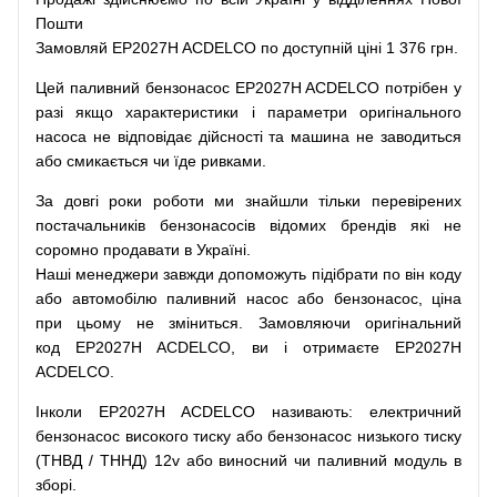
Пошти
Замовляй
EP2027H ACDELCO по доступній ціні 1 376 грн.
Цей
паливний
бензонасос
EP2027H ACDELCO
потрібен
у
разі
якщо
характеристики
і
параметри
оригінального
насоса не
відповідає дійсності та
машина
не заводиться
або
смикається чи
їде
ривками
.
За
довгі
роки
роботи
ми
знайшли
тільки
перевірених
постачальників
бензонасосів відомих брендів
які
не
соромно
продавати
в
Україні.
Наші
менеджери
завжди
допоможуть
підібрати
по
він коду
або
автомобілю
паливний
насос
або
бензонасос
,
ціна
при
цьому
не зміниться
.
Замовляючи
оригінальний
код
EP2027H ACDELCO, ви і отримаєте EP2027H
ACDELCO.
Інколи EP2027H ACDELCO
називають
:
електричний
бензонасос
високого
тиску
або
бензонасос
низького
тиску
(
ТНВД
/
ТННД
)
12v
або
виносний
чи
паливний
модуль
в
зборі
.