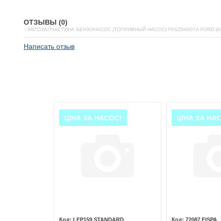
ОТЗЫВЫ (0)
✅АВТОЗАПЧАСТИНА БЕНЗОНАСОС (ТОПЛИВНЫЙ НАСОС) F0SZ9H307A FORD (
Написать отзыв
ЦІНА ЗА НАСОС!
ЦІНА ЗА НА
 PARTS
LFP159 STANDARD
72087 FISPA