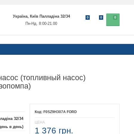
Україна, Київ Палладіна 32/34
0
0
0
Пн-Нд. 8:00-21.00
асос (топливный насос)
зопомпа)
F0SZ9H307A FORD
ладіна 32/34
ЦЕНА
день в день)
1 376 грн.