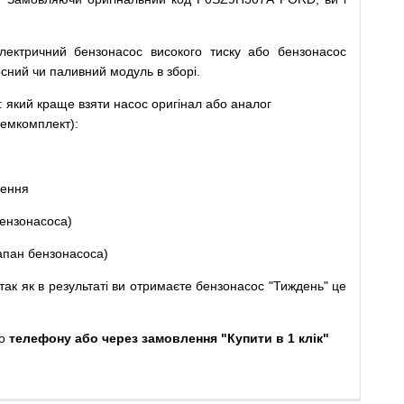
лектричний
бензонасос
високого
тиску
або
бензонасос
осний
чи
паливний
модуль
в
зборі
.
: який
краще
взяти
насос
оригінал
або
аналог
емкомплект
)
:
щення
ензонасоса
)
апан
бензонасоса
)
так
як
в
результаті
ви
отримаєте
бензонасос
"
Тиждень" це
о
телефону або через замовлення "Купити в 1 клік"