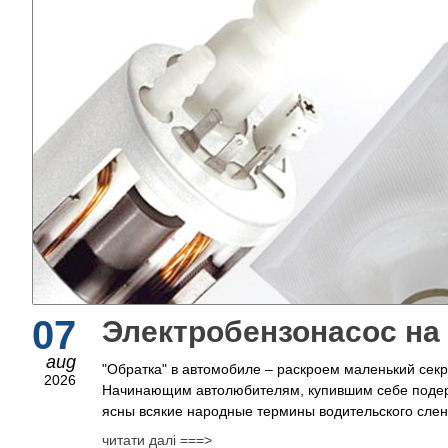
07
Электробензонасос на
aug
"Обратка" в автомобиле – раскроем маленький сек
2026
Начинающим автолюбителям, купившим себе поде
ясны всякие народные термины водительского сленг
читати далі ===>