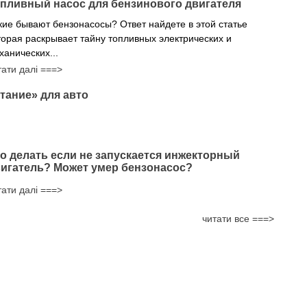
пливный насос для бензинового двигателя
кие бывают бензонасосы? Ответ найдете в этой статье
торая раскрывает тайну топливных электрических и
ханических...
тати далі ===>
тание» для авто
о делать если не запускается инжекторный
игатель? Может умер бензонасос?
тати далі ===>
читати все ===>