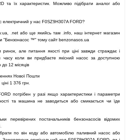
D та їх характеристик.
Можливо
підібрати
аналог
або
с
електричний
у
нас
F0SZ9H307A FORD?
v.ua
,
.net
або
ще
якийсь
там
.info
,
наш
інтернет
магазин
и
"
Бензонасос
™
"
тому
сайт
benzonasos.ua
и
ринок
,
але
питання
якості
при
ціні
завжди
страждає
і
я
часу
коли
ви
придбаєте
якісний
насос
за доступною
до 12 місяців
леннях
Нової
Пошти
іні 1 376 грн.
 FORD
потрібен
у разі
якщо
характеристики
і
параметри
ності та
машина
не заводиться
або
смикається чи
їде
льки
перевірених
постачальників
бензонасосів відомих
.
ібрати
по
він коду
або
автомобілю
паливний
насос
або
.
Замовляючи
оригінальний
код
F0SZ9H307A FORD, ви і