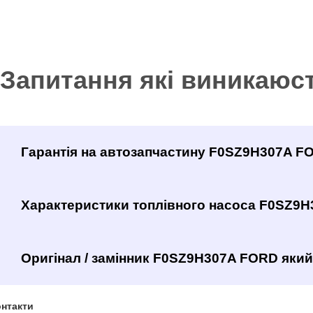
Запитання які виникаюс
Гарантія на автозапчастину F0SZ9H307A F
Характеристики топлівного насоса F0SZ9
Оригінал / замінник F0SZ9H307A FORD який 
нтакти