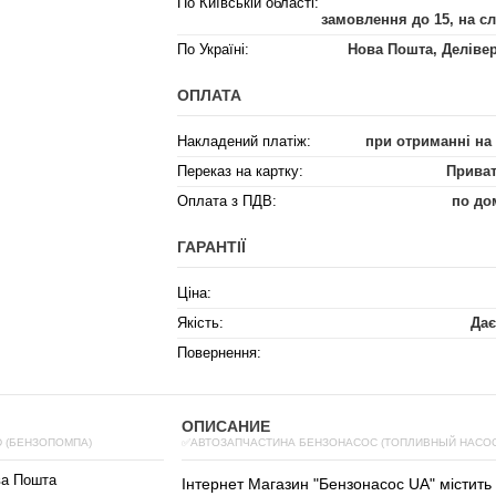
По Київській області:
замовлення до 15, на с
По Україні:
Нова Пошта, Деліве
ОПЛАТА
Накладений платіж:
при отриманні на
Переказ на картку:
Приват
Оплата з ПДВ:
по до
ГАРАНТІЇ
Ціна:
Якість:
Дає
Повернення:
ОПИСАНИЕ
 (БЕНЗОПОМПА)
✅АВТОЗАПЧАСТИНА БЕНЗОНАСОС (ТОПЛИВНЫЙ НАСОС)
ва Пошта
Інтернет
Магазин
"
Бензонасос
UA
"
містить