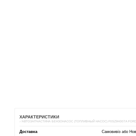
ХАРАКТЕРИСТИКИ
✅АВТОЗАПЧАСТИНА БЕНЗОНАСОС (ТОПЛИВНЫЙ НАСОС) F0SZ9H307A FORD
Доставка
Самовивіз або Но