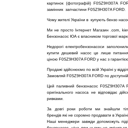
картинок
(
фотографій
)
F0SZ9H307A FOR
замінник
запчастини F0SZ9H307A FORD.
Чому
жителі
України
в
купують
бензо насо
Ми
не просто
Інтернет
Магазин
.com
,
kie
Бензонасос
ЮА
є
власником
торгової
марк
Недорогі
електробензонасоси
заполонил
купити
дешевий
насос
це
лише
питанн
ціною
F0SZ9H307A FORD у нас з гарантією 
Продажі
здійснюємо
по
всій
Україні
у відді
Замовляй
F0SZ9H307A FORD по доступній ц
Цей
паливний
бензонасос
F0SZ9H307A
оригінального
насоса не
відповідає дійс
ривками
.
За
довгі
роки
роботи
ми
знайшли
ті
брендів
які
не соромно
продавати
в
Україні
Наші
менеджери
завжди
допоможуть
під
бензонасос
,
ціна
при
цьому
не зміниться