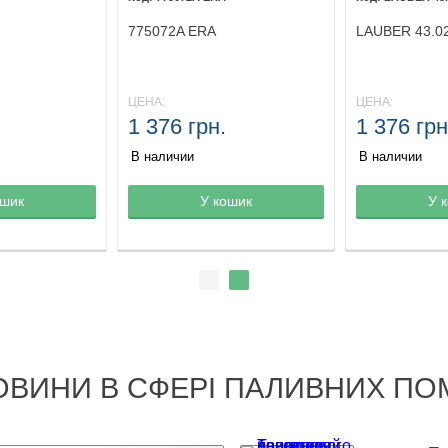
775072A ERA
LAUBER 43.0
ЦЕНА:
ЦЕНА:
1 376 грн.
1 376 грн
В наличии
В наличии
ине
ошик
Товар в корзине
У кошик
Товар в кор
У 
ОВИНИ В СФЕРІ ПАЛИВНИХ ПО