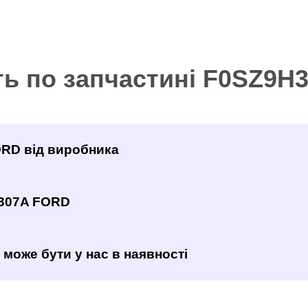
ть по запчастині F0SZ9H
ORD від виробника
H307A FORD
може бути у нас в наявності