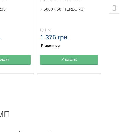
205
7.50007.50 PIERBURG
ЦЕНА:
.
1 376 грн.
В наличии
зине
кошик
Товар в корзине
У кошик
Товар в ко
МП