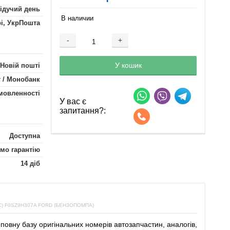
лідучий день
В наличии
рі, УкрПошта
-
+
Добавляется...
Добавлен
У кошик
 Новій пошті
 / Монобанк
мовленності
У вас є
запитання?:
Доступна
мо гарантію
14 діб
 F0SZ9H307A FORD (БЕНЗОПОМПА)
повну
базу
оригінальних
номерів автозапчастин
,
аналогів
,