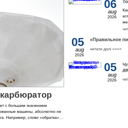
06
То
Ка
aug
ко
2026
ме
чи
05
​«Правильное пи
читати далі ===>
aug
2026
05
Чт
дв
aug
чи
2026
 карбюратор
рет с большим значением
ржанные машины, абсолютно не
а. Например, слово «обратка»....