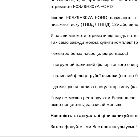
отримаєте F0SZ9H307A FORD.
Інколи F0SZ9H307A FORD
називають
:
е
низького
тиску
(
ТНВД
/
ТННД
)
12v
або
вин
У
нас
ви
множети
отримати
відповідь
на
те
Так
само
завжди
можна
купити
комплект
(
р
-
електро
бензо
насос (электро насос)
-
погружной
паливний
фільтр
тонкого очи
-
паливний
фільтр
грубої
очистки
(
сіточка
б
-
датчик
рівня
палива
і
регулятор
тиску
(
кл
Чому
не можна
реставрувати
бензонасос
:
якщо пощастить, за звичай меньше.
Наявність
та
актуальні ціни запитуйте
п
Зателефонуйте
і
ми
Вас
проконсультуємо
!