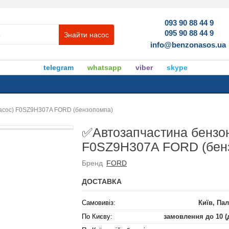
093 90 88 44 9
095 90 88 44 9
Знайти насос
info@benzonasos.ua
telegram
whatsapp
viber
skype
асос) F0SZ9H307A FORD (бензопомпа)
✅Автозапчастина бензон
F0SZ9H307A FORD (бен
Бренд
FORD
ДОСТАВКА
Самовивіз:
Київ, Пал
По Києву:
замовлення до 10 (